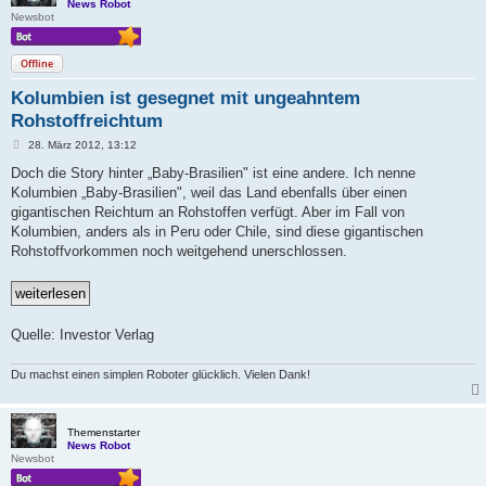
News Robot
Newsbot
Offline
Kolumbien ist gesegnet mit ungeahntem
Rohstoffreichtum
B
28. März 2012, 13:12
e
i
Doch die Story hinter „Baby-Brasilien" ist eine andere. Ich nenne
t
Kolumbien „Baby-Brasilien", weil das Land ebenfalls über einen
r
a
gigantischen Reichtum an Rohstoffen verfügt. Aber im Fall von
g
Kolumbien, anders als in Peru oder Chile, sind diese gigantischen
Rohstoffvorkommen noch weitgehend unerschlossen.
Quelle: Investor Verlag
Du machst einen simplen Roboter glücklich. Vielen Dank!
Themenstarter
News Robot
Newsbot