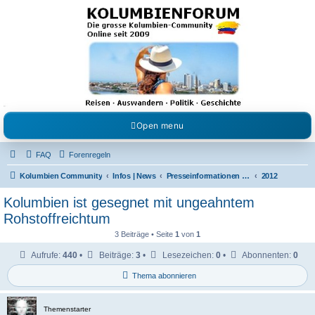
Kolumbienforum - Das
grosse Forum der
Freunde Kolumbiens
Reisen, Auswandern, Kultur, Politik, Geschichte und Visum in Kolumbien und Venezuela.
Austausch, Erfahrungen und Gemeinschaft im Kolumbienforum
Open menu
FAQ
Forenregeln
Kolumbien Community
Infos | News
Presseinformationen & Neuigkeiten
2012
Kolumbien ist gesegnet mit ungeahntem
Rohstoffreichtum
3 Beiträge • Seite
1
von
1
Aufrufe:
440
•
Beiträge:
3
•
Lesezeichen:
0
•
Abonnenten:
0
Thema abonnieren
Themenstarter