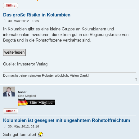
Offline
Das große Risiko in Kolumbien
B
30. März 2012, 00:35
e
i
In Kolumbien gibt es eine kleine Gruppe an Kolumbianern und
t
internationalen Investoren, die extrem gut in die Regierungskreise von
r
a
Bogotá und in die Rohstoffszene verdrahtet sind.
g
Quelle: Investeror Verlag
Du machst einen simplen Roboter glücklich. Vielen Dank!
Nasar
Elite Mitglied
Offline
Kolumbien ist gesegnet mit ungeahntem Rohstoffreichtum
B
30. März 2012, 02:16
e
i
Sehr gut formuliert
t