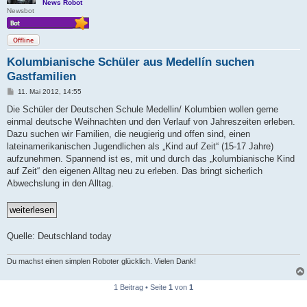
News Robot
Newsbot
Offline
Kolumbianische Schüler aus Medellín suchen
Gastfamilien
B
11. Mai 2012, 14:55
e
i
Die Schüler der Deutschen Schule Medellin/ Kolumbien wollen gerne
t
einmal deutsche Weihnachten und den Verlauf von Jahreszeiten erleben.
r
a
Dazu suchen wir Familien, die neugierig und offen sind, einen
g
lateinamerikanischen Jugendlichen als „Kind auf Zeit“ (15-17 Jahre)
aufzunehmen. Spannend ist es, mit und durch das „kolumbianische Kind
auf Zeit“ den eigenen Alltag neu zu erleben. Das bringt sicherlich
Abwechslung in den Alltag.
Quelle: Deutschland today
Du machst einen simplen Roboter glücklich. Vielen Dank!
1 Beitrag • Seite
1
von
1