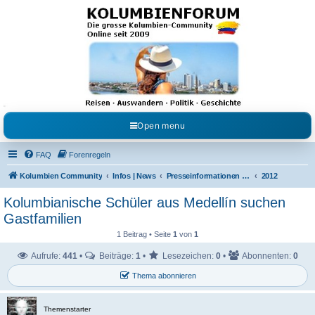
Kolumbienforum - Das
grosse Forum der
Freunde Kolumbiens
Reisen, Auswandern, Kultur, Politik, Geschichte und Visum in Kolumbien und Venezuela.
Austausch, Erfahrungen und Gemeinschaft im Kolumbienforum
Open menu
FAQ
Forenregeln
Kolumbien Community
Infos | News
Presseinformationen & Neuigkeiten
2012
Kolumbianische Schüler aus Medellín suchen
Gastfamilien
1 Beitrag • Seite
1
von
1
Aufrufe:
441
•
Beiträge:
1
•
Lesezeichen:
0
•
Abonnenten:
0
Thema abonnieren
Themenstarter