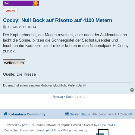
Offline
Cocuy: Null Bock auf Risotto auf 4100 Metern
B
12. Mai 2012, 00:14
e
i
Der Kopf schmerzt, der Magen revoltiert, aber nach der Akklimatisation
t
lacht die Sonne, blitzen die Schneegipfel der Sechstausender und
r
a
leuchten die Karseen – die Trekker kehren in den Nationalpark El Cocuy
g
zurück.
Quelle: Die Presse
Du machst einen simplen Roboter glücklich. Vielen Dank!
1 Beitrag • Seite
1
von
1
Kolumbien Community
Server Status
Alle Zeiten sind
UTC+02:00
Powered by
phpBB
® Forum Software © phpBB Limited
• Hostet by
HOSTINGER
Deutsche Übersetzung durch
phpBB.de
• Bot protection by