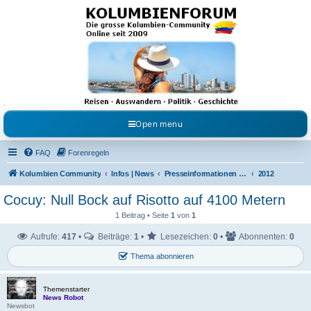
Kolumbienforum - Das
grosse Forum der
Freunde Kolumbiens
Reisen, Auswandern, Kultur, Politik, Geschichte und Visum in Kolumbien und Venezuela.
Austausch, Erfahrungen und Gemeinschaft im Kolumbienforum
Open menu
FAQ
Forenregeln
Kolumbien Community
Infos | News
Presseinformationen & Neuigkeiten
2012
Cocuy: Null Bock auf Risotto auf 4100 Metern
1 Beitrag • Seite
1
von
1
Aufrufe:
417
•
Beiträge:
1
•
Lesezeichen:
0
•
Abonnenten:
0
Thema abonnieren
Themenstarter
News Robot
Newsbot