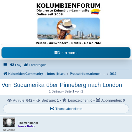
Kolumbienforum - Das
grosse Forum der
Freunde Kolumbiens
Reisen, Auswandern, Kultur, Politik, Geschichte und Visum in Kolumbien und Venezuela.
Austausch, Erfahrungen und Gemeinschaft im Kolumbienforum
Open menu
FAQ
Forenregeln
Kolumbien Community
Infos | News
Presseinformationen & Neuigkeiten
2012
Von Südamerika über Pinneberg nach London
1 Beitrag • Seite
1
von
1
Aufrufe:
642
•
Beiträge:
1
•
Lesezeichen:
0
•
Abonnenten:
0
Thema abonnieren
Themenstarter
News Robot
Newsbot