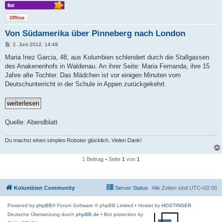
Offline
Von Südamerika über Pinneberg nach London
B
2. Juni 2012, 14:49
e
i
Maria Inez Garcia, 48, aus Kolumbien schlendert durch die Stallgassen
t
des Anakenenhofs in Waldenau. An ihrer Seite: Maria Fernanda, ihre 15
r
a
Jahre alte Tochter. Das Mädchen ist vor einigen Minuten vom
g
Deutschunterricht in der Schule in Appen zurückgekehrt.
Quelle: Abendblatt
Du machst einen simplen Roboter glücklich. Vielen Dank!
1 Beitrag • Seite
1
von
1
Kolumbien Community
Server Status
Alle Zeiten sind
UTC+02:00
Powered by
phpBB
® Forum Software © phpBB Limited
• Hostet by
HOSTINGER
Deutsche Übersetzung durch
phpBB.de
• Bot protection by