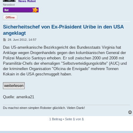
News Robot
Newsbot
Offline
Sicherheitschef von Ex-Präsident Uribe in den USA
angeklagt
B
28. Juni 2012, 14:57
e
i
Das US-amerikanische Bezirksgericht des Bundesstaats Virginia hat
t
Anklage wegen Drogenhandels gegen den kolumbianischen General der
r
a
Polizei Mauricio Santoyo erhoben. Er soll zwischen 2000 und 2008 mit
g
Paramilitär-Chefs der ehemaligen "Selbstverteidigungskräfte" (AUC) und
der kriminellen Organisation "Oficina de Envigado" mehrere Tonnen
Kokain in die USA geschmuggelt haben.
Quelle: amerika21
Du machst einen simplen Roboter glücklich. Vielen Dank!
1 Beitrag • Seite
1
von
1