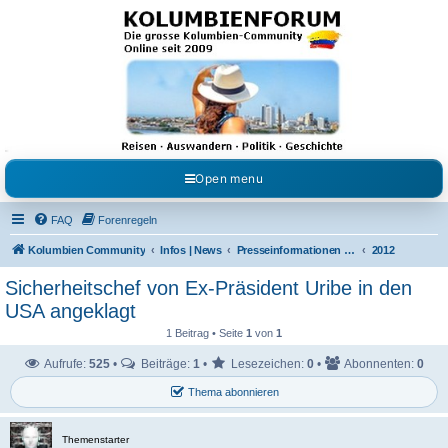
Kolumbienforum - Das
grosse Forum der
Freunde Kolumbiens
Reisen, Auswandern, Kultur, Politik, Geschichte und Visum in Kolumbien und Venezuela.
Austausch, Erfahrungen und Gemeinschaft im Kolumbienforum
Open menu
FAQ
Forenregeln
Kolumbien Community
Infos | News
Presseinformationen & Neuigkeiten
2012
Sicherheitschef von Ex-Präsident Uribe in den
USA angeklagt
1 Beitrag • Seite
1
von
1
Aufrufe:
525
•
Beiträge:
1
•
Lesezeichen:
0
•
Abonnenten:
0
Thema abonnieren
Themenstarter