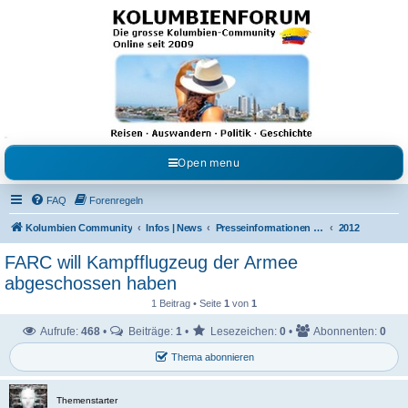
Kolumbienforum - Das
grosse Forum der
Freunde Kolumbiens
Reisen, Auswandern, Kultur, Politik, Geschichte und Visum in Kolumbien und Venezuela.
Austausch, Erfahrungen und Gemeinschaft im Kolumbienforum
Open menu
FAQ
Forenregeln
Kolumbien Community
Infos | News
Presseinformationen & Neuigkeiten
2012
FARC will Kampfflugzeug der Armee
abgeschossen haben
1 Beitrag • Seite
1
von
1
Aufrufe:
468
•
Beiträge:
1
•
Lesezeichen:
0
•
Abonnenten:
0
Thema abonnieren
Themenstarter