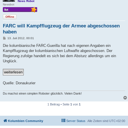
News Robot
Newsbot
Offline
FARC will Kampfflugzeug der Armee abgeschossen
haben
B
13. Juli 2012, 00:01
e
i
Die kolumbianische FARC-Guerilla hat nach eigenen Angaben ein
t
Kampfflugzeug der kolumbianischen Luftwaffe abgeschossen. Der
r
a
Regierung zufolge handelt es sich bei dem Absturz allerdings um ein
g
Unglück.
Quelle: Donaukurier
Du machst einen simplen Roboter glücklich. Vielen Dank!
1 Beitrag • Seite
1
von
1
Kolumbien Community
Server Status
Alle Zeiten sind
UTC+02:00