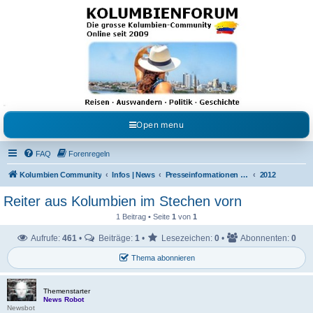
Kolumbienforum - Das
grosse Forum der
Freunde Kolumbiens
Reisen, Auswandern, Kultur, Politik, Geschichte und Visum in Kolumbien und Venezuela.
Austausch, Erfahrungen und Gemeinschaft im Kolumbienforum
Open menu
FAQ
Forenregeln
Kolumbien Community
Infos | News
Presseinformationen & Neuigkeiten
2012
Reiter aus Kolumbien im Stechen vorn
1 Beitrag • Seite
1
von
1
Aufrufe:
461
•
Beiträge:
1
•
Lesezeichen:
0
•
Abonnenten:
0
Thema abonnieren
Themenstarter
News Robot
Newsbot