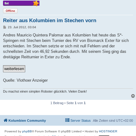
Offline
Reiter aus Kolumbien im Stechen vorn
B
23. Juli 2012, 03:04
e
i
Andres Mauricio Quintera Palomar aus Kolumbien hat heute das S*-
t
Springen mit Stechen beim Turnier des RV von Bismarck Exter für sich
r
a
entschieden. Im Stechen setzte er sich mit null Fehlern und der
g
schnellsten Zeit von 46,92 Sekunden durch. Mit seinem Sieg ging das
dreitägige Reitturnier in Exter zu Ende.
Quelle: Vlothoer Anzeiger
Du machst einen simplen Roboter glücklich. Vielen Dank!
1 Beitrag • Seite
1
von
1
Kolumbien Community
Server Status
Alle Zeiten sind
UTC+02:00
Powered by
phpBB
® Forum Software © phpBB Limited
• Hostet by
HOSTINGER