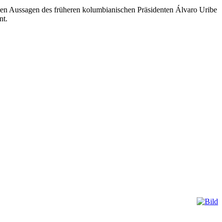
gegen Aus­sagen des frü­heren kolum­bia­ni­schen Prä­si­denten Álvaro Uribe
nt.