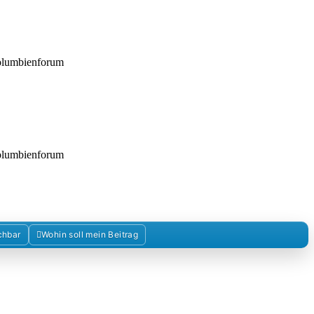
Kolumbienforum
Kolumbienforum
chbar
Wohin soll mein Beitrag