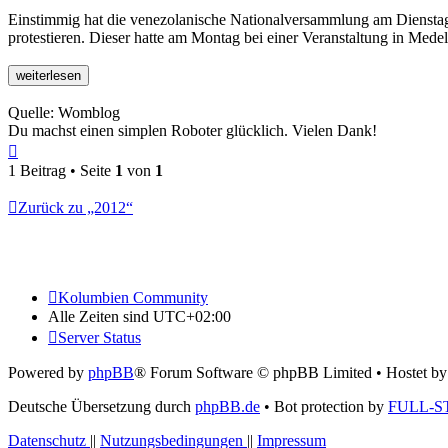
Ein­stimmig hat die vene­zo­la­ni­sche Natio­nal­ver­samm­lung am Dienstag 
pro­tes­tieren. Dieser hatte am Montag bei einer Ver­an­stal­tung in Medell
Quelle: Womblog
Du machst einen simplen Roboter glücklich. Vielen Dank!
Nach
oben
1 Beitrag • Seite
1
von
1
Zurück zu „2012“
Kolumbien Community
Alle Zeiten sind
UTC+02:00
Server Status
Powered by
phpBB
® Forum Software © phpBB Limited
• Hostet b
Deutsche Übersetzung durch
phpBB.de
• Bot protection by
FULL-S
Datenschutz
||
Nutzungsbedingungen
||
Impressum