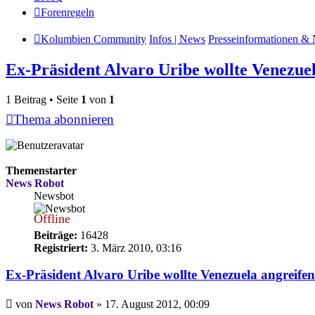
Forenregeln
Kolumbien Community
Infos | News
Presseinformationen & 
Ex-Prä­si­dent Alvaro Uribe wollte Vene­zue
1 Beitrag • Seite
1
von
1
Thema abonnieren
Themenstarter
News Robot
Newsbot
Offline
Beiträge:
16428
Registriert:
3. März 2010, 03:16
Ex-Prä­si­dent Alvaro Uribe wollte Vene­zuela angreifen
Beitrag
von
News Robot
»
17. August 2012, 00:09