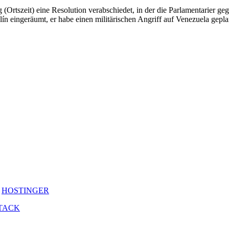
(Orts­zeit) eine Reso­lu­tion ver­ab­schiedet, in der die Par­la­men­ta­rier 
ín ein­ge­räumt, er habe einen mili­tä­ri­schen Angriff auf Vene­zuela gepla
y
HOSTINGER
TACK