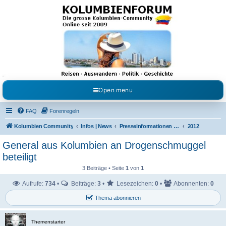
Kolumbienforum - Das
grosse Forum der
Freunde Kolumbiens
Reisen, Auswandern, Kultur, Politik, Geschichte und Visum in Kolumbien und Venezuela.
Austausch, Erfahrungen und Gemeinschaft im Kolumbienforum
Open menu
FAQ
Forenregeln
Kolumbien Community
Infos | News
Presseinformationen & Neuigkeiten
2012
General aus Kolumbien an Drogenschmuggel
beteiligt
3 Beiträge • Seite
1
von
1
Aufrufe:
734
•
Beiträge:
3
•
Lesezeichen:
0
•
Abonnenten:
0
Thema abonnieren
Themenstarter