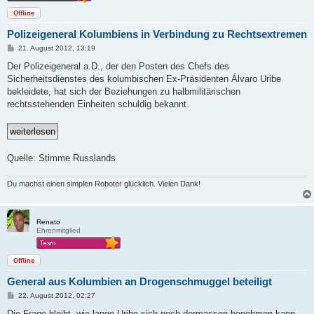
Offline
Polizeigeneral Kolumbiens in Verbindung zu Rechtsextremen
B
21. August 2012, 13:19
e
i
Der Polizeigeneral a.D., der den Posten des Chefs des
t
Sicherheitsdienstes des kolumbischen Ex-Präsidenten Álvaro Uribe
r
a
bekleidete, hat sich der Beziehungen zu halbmilitärischen
g
rechtsstehenden Einheiten schuldig bekannt.
Quelle: Stimme Russlands
Du machst einen simplen Roboter glücklich. Vielen Dank!
Renato
Ehrenmitglied
Offline
General aus Kolumbien an Drogenschmuggel beteiligt
B
22. August 2012, 02:27
e
i
Die Frage bleibt, wie lange Uribe sich noch dermassen benehmen kann.