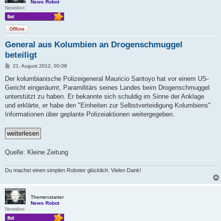
News Robot
Newsbot
Offline
General aus Kolumbien an Drogenschmuggel
beteiligt
B
21. August 2012, 00:08
e
i
Der kolumbianische Polizeigeneral Mauricio Santoyo hat vor einem US-
t
Gericht eingeräumt, Paramilitärs seines Landes beim Drogenschmuggel
r
a
unterstützt zu haben. Er bekannte sich schuldig im Sinne der Anklage
g
und erklärte, er habe den "Einheiten zur Selbstverteidigung Kolumbiens"
Informationen über geplante Polizeiaktionen weitergegeben.
Quelle: Kleine Zeitung
Du machst einen simplen Roboter glücklich. Vielen Dank!
Themenstarter
News Robot
Newsbot