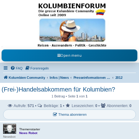
Kolumbienforum - Das
grosse Forum der
Freunde Kolumbiens
Reisen, Auswandern, Kultur, Politik, Geschichte und Visum in Kolumbien und Venezuela.
Austausch, Erfahrungen und Gemeinschaft im Kolumbienforum
Open menu
FAQ
Forenregeln
Kolumbien Community
Infos | News
Presseinformationen & Neuigkeiten
2012
(Frei-)Handelsabkommen für Kolumbien?
1 Beitrag • Seite
1
von
1
Aufrufe:
571
•
Beiträge:
1
•
Lesezeichen:
0
•
Abonnenten:
0
Thema abonnieren
Themenstarter
News Robot
Newsbot