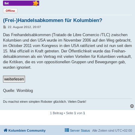
Offline
(Frei-)Handelsabkommen für Kolumbien?
B
22. August 2012, 20:07
e
i
Das Frei­han­dels­ab­kommen (Tratado de Libre Comercio /​TLC) zwi­schen
t
Kolum­bien und den USA wurde im November 2006 auf den Weg gebracht,
r
a
im Oktober 2011 vom Kon­gress in den USA rati­fi­ziert und ist nun seit dem
g
15. Mai offi­ziell in Kraft getreten. Der Öffent­lich­keit wurde das Frei­han­
dels­ab­kommen als ein Ver­trag mit vielen Vor­teilen für Kolum­bien ver­kauft,
die Kri­tiken, die es von oppo­si­tio­nellen Gruppen und Bewe­gungen gab,
wurden igno­riert.
Quelle: Womblog
Du machst einen simplen Roboter glücklich. Vielen Dank!
1 Beitrag • Seite
1
von
1
Kolumbien Community
Server Status
Alle Zeiten sind
UTC+02:00