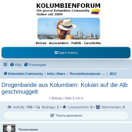
Kolumbienforum - Das
grosse Forum der
Freunde Kolumbiens
Reisen, Auswandern, Kultur, Politik, Geschichte und Visum in Kolumbien und Venezuela.
Austausch, Erfahrungen und Gemeinschaft im Kolumbienforum
Open menu
FAQ
Forenregeln
Kolumbien Community
Infos | News
Presseinformationen & Neuigkeiten
2012
Drogenbande aus Kolumbien: Kokain auf die Alb
geschmuggelt
1 Beitrag • Seite
1
von
1
Aufrufe:
709
•
Beiträge:
1
•
Lesezeichen:
0
•
Abonnenten:
0
Thema abonnieren
Themenstarter