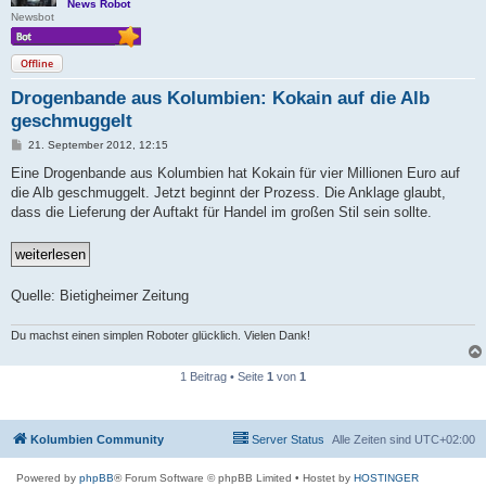
News Robot
Newsbot
Offline
Drogenbande aus Kolumbien: Kokain auf die Alb
geschmuggelt
B
21. September 2012, 12:15
e
i
Eine Drogenbande aus Kolumbien hat Kokain für vier Millionen Euro auf
t
die Alb geschmuggelt. Jetzt beginnt der Prozess. Die Anklage glaubt,
r
a
dass die Lieferung der Auftakt für Handel im großen Stil sein sollte.
g
Quelle: Bietigheimer Zeitung
Du machst einen simplen Roboter glücklich. Vielen Dank!
1 Beitrag • Seite
1
von
1
Kolumbien Community
Server Status
Alle Zeiten sind
UTC+02:00
Powered by
phpBB
® Forum Software © phpBB Limited
• Hostet by
HOSTINGER