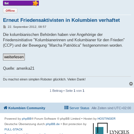
Offline
Erneut Friedensaktivisten in Kolumbien verhaftet
B
22. September 2012, 08:57
e
i
Die kolumbianischen Behörden haben vier Angehörige der
t
Friedensinitiative "Kolumbianerinnen und Kolumbianer für den Frieden"
r
a
(CCP) und der Bewegung "Marcha Patriótica" festgenommen worden.
g
Quelle: amerika21
Du machst einen simplen Roboter glücklich. Vielen Dank!
1 Beitrag • Seite
1
von
1
Kolumbien Community
Server Status
Alle Zeiten sind
UTC+02:00
Powered by
phpBB
® Forum Software © phpBB Limited
• Hostet by
HOSTINGER
Deutsche Übersetzung durch
phpBB.de
• Bot protection by
FULL-STACK