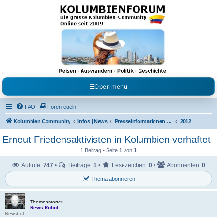
Kolumbienforum - Das
grosse Forum der
Freunde Kolumbiens
Reisen, Auswandern, Kultur, Politik, Geschichte und Visum in Kolumbien und Venezuela.
Austausch, Erfahrungen und Gemeinschaft im Kolumbienforum
Open menu
FAQ
Forenregeln
Kolumbien Community
Infos | News
Presseinformationen & Neuigkeiten
2012
Erneut Friedensaktivisten in Kolumbien verhaftet
1 Beitrag • Seite
1
von
1
Aufrufe:
747
•
Beiträge:
1
•
Lesezeichen:
0
•
Abonnenten:
0
Thema abonnieren
Themenstarter
News Robot
Newsbot