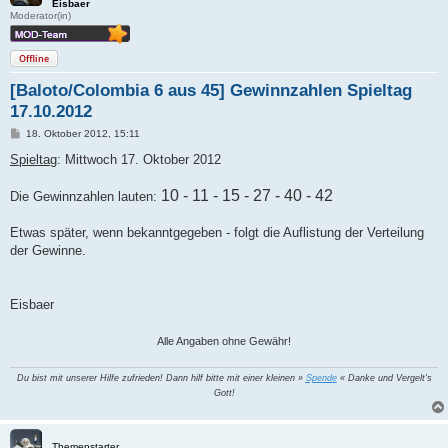
Eisbaer
Moderator(in)
Offline
[Baloto/Colombia 6 aus 45] Gewinnzahlen Spieltag
17.10.2012
B
18. Oktober 2012, 15:11
e
i
Spieltag
: Mittwoch 17. Oktober 2012
t
r
a
10 - 11 - 15 - 27 - 40 - 42
Die Gewinnzahlen lauten:
g
Etwas später, wenn bekanntgegeben - folgt die Auflistung der Verteilung
der Gewinne.
Eisbaer
Alle Angaben ohne Gewähr!
Du bist mit unserer Hilfe zufrieden! Dann hilf bitte mit einer kleinen »
Spende
« Danke und Vergelt's
Gott!
Themenstarter