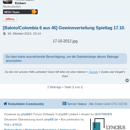
Eisbaer
Moderator(in)
Offline
[Baloto/Colombia 6 aus 45] Gewinnverteilung Spieltag 17.10.
B
18. Oktober 2012, 15:14
e
i
17-10-2012.jpg
t
r
a
g
Du hast keine ausreichende Berechtigung, um die Dateianhänge dieses Beitrags
anzusehen.
Du bist mit unserer Hilfe zufrieden! Dann hilf bitte mit einer kleinen »
Spende
« Danke und Vergelt's
Gott!
2 Beiträge • Seite
1
von
1
Kolumbien Community
Server Status
Alle Zeiten sind
UTC+02:00
Powered by
phpBB
® Forum Software © phpBB Limited
• Hostet by
HOSTINGER
Deutsche Übersetzung durch
phpBB.de
• Bot protection by
FULL-STACK
Datenschutz
||
Nutzungsbedingungen
||
Impressum