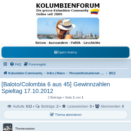
Kolumbienforum - Das
grosse Forum der
Freunde Kolumbiens
Reisen, Auswandern, Kultur, Politik, Geschichte und Visum in Kolumbien und Venezuela.
Austausch, Erfahrungen und Gemeinschaft im Kolumbienforum
Open menu
FAQ
Forenregeln
Kolumbien Community
Infos | News
Presseinformationen & Neuigkeiten
2012
[Baloto/Colombia 6 aus 45] Gewinnzahlen
Spieltag 17.10.2012
2 Beiträge • Seite
1
von
1
Aufrufe:
632
•
Beiträge:
2
•
Lesezeichen:
0
•
Abonnenten:
0
Thema abonnieren
Themenstarter