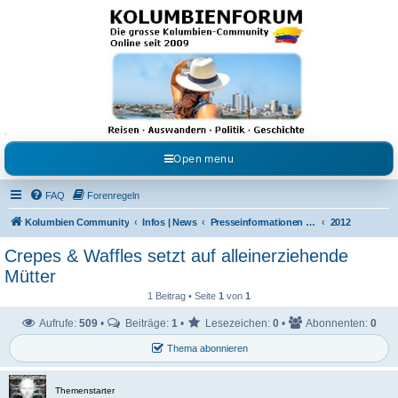
Kolumbienforum - Das
grosse Forum der
Freunde Kolumbiens
Reisen, Auswandern, Kultur, Politik, Geschichte und Visum in Kolumbien und Venezuela.
Austausch, Erfahrungen und Gemeinschaft im Kolumbienforum
Open menu
FAQ
Forenregeln
Kolumbien Community
Infos | News
Presseinformationen & Neuigkeiten
2012
Crepes & Waffles setzt auf alleinerziehende
Mütter
1 Beitrag • Seite
1
von
1
Aufrufe:
509
•
Beiträge:
1
•
Lesezeichen:
0
•
Abonnenten:
0
Thema abonnieren
Themenstarter