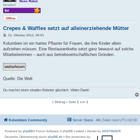
News Robot
Newsbot
Offline
Crepes & Waffles setzt auf alleinerziehende Mütter
B
22. Oktober 2012, 00:01
e
i
Kolumbien ist ein hartes Pflaster für Frauen, die ihre Kinder allein
t
aufziehen müssen. Eine Restaurantkette setzt ganz bewusst auf solche
r
a
Mitarbeiterinnen – auch aus betriebswirtschaftlichen Gründen.
g
Quelle: Die Welt
Du machst einen simplen Roboter glücklich. Vielen Dank!
1 Beitrag • Seite
1
von
1
Kolumbien Community
Server Status
Alle Zeiten sind
UTC+02:00
Powered by
phpBB
® Forum Software © phpBB Limited
• Hostet by
HOSTINGER
Deutsche Übersetzung durch
phpBB.de
• Bot protection by