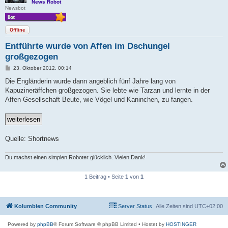
News Robot
Newsbot
Offline
Entführte wurde von Affen im Dschungel
großgezogen
B
23. Oktober 2012, 00:14
e
i
Die Engländerin wurde dann angeblich fünf Jahre lang von
t
Kapuzineräffchen großgezogen. Sie lebte wie Tarzan und lernte in der
r
a
Affen-Gesellschaft Beute, wie Vögel und Kaninchen, zu fangen.
g
Quelle: Shortnews
Du machst einen simplen Roboter glücklich. Vielen Dank!
1 Beitrag • Seite
1
von
1
Kolumbien Community
Server Status
Alle Zeiten sind
UTC+02:00
Powered by
phpBB
® Forum Software © phpBB Limited
• Hostet by
HOSTINGER