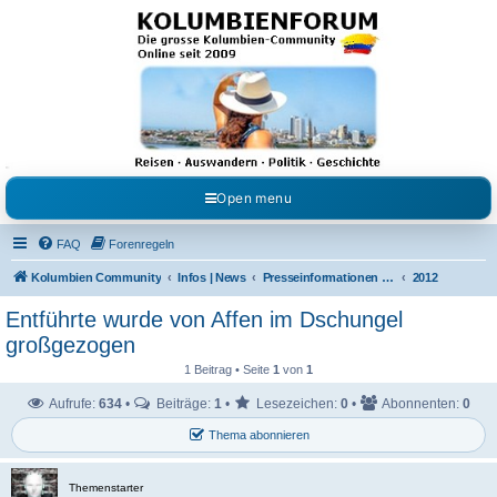
Kolumbienforum - Das
grosse Forum der
Freunde Kolumbiens
Reisen, Auswandern, Kultur, Politik, Geschichte und Visum in Kolumbien und Venezuela.
Austausch, Erfahrungen und Gemeinschaft im Kolumbienforum
Open menu
FAQ
Forenregeln
Kolumbien Community
Infos | News
Presseinformationen & Neuigkeiten
2012
Entführte wurde von Affen im Dschungel
großgezogen
1 Beitrag • Seite
1
von
1
Aufrufe:
634
•
Beiträge:
1
•
Lesezeichen:
0
•
Abonnenten:
0
Thema abonnieren
Themenstarter