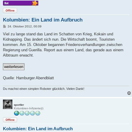
Offline
Kolumbien: Ein Land im Aufbruch
B
24. Oktober 2012, 00:09
e
i
Viel zu lange stand das Land im Schatten von Krieg, Kokain und
t
Kidnapping. Das ändert sich nun. Die Wirtschaft boomt, Touristen
r
a
kommen. Am 15. Oktober begannen Friedensverhandlungen zwischen
g
Regierung und Guerilla. Report aus einem Land, das gerade aus einem
Albtraum erwacht.
Quelle: Hamburger Abendblatt
Du machst einen simplen Roboter glücklich. Vielen Dank!
sportler
Kolumbien-Infizierte(r)
Offline
Kolumbien: Ein Land im Aufbruch