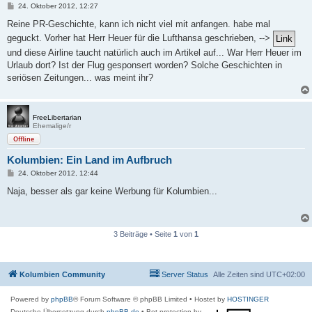
B
24. Oktober 2012, 12:27
e
i
Reine PR-Geschichte, kann ich nicht viel mit anfangen. habe mal
t
geguckt. Vorher hat Herr Heuer für die Lufthansa geschrieben, -->
r
a
und diese Airline taucht natürlich auch im Artikel auf... War Herr Heuer im
g
Urlaub dort? Ist der Flug gesponsert worden? Solche Geschichten in
seriösen Zeitungen... was meint ihr?
FreeLibertarian
Ehemalige/r
Offline
Kolumbien: Ein Land im Aufbruch
B
24. Oktober 2012, 12:44
e
i
Naja, besser als gar keine Werbung für Kolumbien...
t
r
a
g
3 Beiträge • Seite
1
von
1
Kolumbien Community
Server Status
Alle Zeiten sind
UTC+02:00
Powered by
phpBB
® Forum Software © phpBB Limited
• Hostet by
HOSTINGER
Deutsche Übersetzung durch
phpBB.de
• Bot protection by