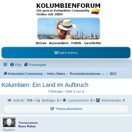
Kolumbienforum - Das
grosse Forum der
Freunde Kolumbiens
Reisen, Auswandern, Kultur, Politik, Geschichte und Visum in Kolumbien und Venezuela.
Austausch, Erfahrungen und Gemeinschaft im Kolumbienforum
Open menu
FAQ
Forenregeln
Kolumbien Community
Infos | News
Presseinformationen & Neuigkeiten
2012
Kolumbien: Ein Land im Aufbruch
3 Beiträge • Seite
1
von
1
Aufrufe:
708
•
Beiträge:
3
•
Lesezeichen:
0
•
Abonnenten:
0
Thema abonnieren
Themenstarter
News Robot
Newsbot