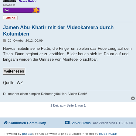
News Robot
Newsbot
Offline
Jamen Abu-Khatir mit der Videokamera durch
Kolumbien
B
26. Oktober 2012, 00:09
e
i
Nervös hibbeln seine Füße, die Finger umspielen das Feuerzeug auf dem
t
Tisch. Dann beginnt er zu erzählen: Bilder bauen sich im Raum auf und
r
a
langsam werden die Umrisse von Montebello sichtbar.
g
Quelle: WZ
Du machst einen simplen Roboter glücklich. Vielen Dank!
1 Beitrag • Seite
1
von
1
Kolumbien Community
Server Status
Alle Zeiten sind
UTC+02:00
Powered by
phpBB
® Forum Software © phpBB Limited
• Hostet by
HOSTINGER