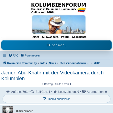
Kolumbienforum - Das
grosse Forum der
Freunde Kolumbiens
Reisen, Auswandern, Kultur, Politik, Geschichte und Visum in Kolumbien und Venezuela.
Austausch, Erfahrungen und Gemeinschaft im Kolumbienforum
Open menu
FAQ
Forenregeln
Kolumbien Community
Infos | News
Presseinformationen & Neuigkeiten
2012
Jamen Abu-Khatir mit der Videokamera durch
Kolumbien
1 Beitrag • Seite
1
von
1
Aufrufe:
701
•
Beiträge:
1
•
Lesezeichen:
0
•
Abonnenten:
0
Thema abonnieren
Themenstarter