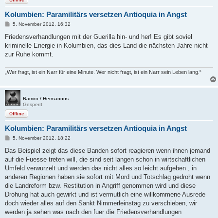
Kolumbien: Paramilitärs versetzen Antioquia in Angst
B
5. November 2012, 16:32
e
i
Friedensverhandlungen mit der Guerilla hin- und her! Es gibt soviel
t
kriminelle Energie in Kolumbien, das dies Land die nächsten Jahre nicht
r
a
zur Ruhe kommt.
g
„Wer fragt, ist ein Narr für eine Minute. Wer nicht fragt, ist ein Narr sein Leben lang.“
Ramiro / Hermannus
Gesperrt
Offline
Kolumbien: Paramilitärs versetzen Antioquia in Angst
B
5. November 2012, 18:22
e
i
Das Beispiel zeigt das diese Banden sofort reagieren wenn ihnen jemand
t
auf die Fuesse treten will, die sind seit langen schon in wirtschaftlichen
r
a
Umfeld verwurzelt und werden das nicht alles so leicht aufgeben , in
g
anderen Regionen haben sie sofort mit Mord und Totschlag gedroht wenn
die Landreform bzw. Restitution in Angriff genommen wird und diese
Drohung hat auch gewirkt und ist vermutlich eine willkommene Ausrede
doch wieder alles auf den Sankt Nimmerleinstag zu verschieben, wir
werden ja sehen was nach den fuer die Friedensverhandlungen