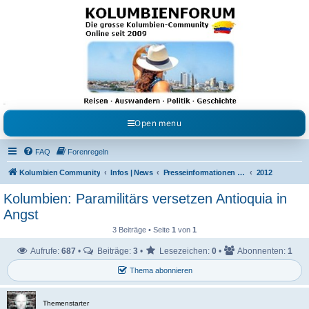
Kolumbienforum - Das
grosse Forum der
Freunde Kolumbiens
Reisen, Auswandern, Kultur, Politik, Geschichte und Visum in Kolumbien und Venezuela.
Austausch, Erfahrungen und Gemeinschaft im Kolumbienforum
Open menu
FAQ
Forenregeln
Kolumbien Community
Infos | News
Presseinformationen & Neuigkeiten
2012
Kolumbien: Paramilitärs versetzen Antioquia in
Angst
3 Beiträge • Seite
1
von
1
Aufrufe:
687
•
Beiträge:
3
•
Lesezeichen:
0
•
Abonnenten:
1
Thema abonnieren
Themenstarter