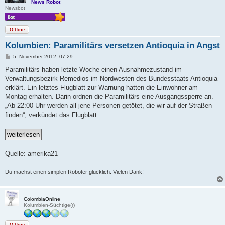
News Robot
Newsbot
Offline
Kolumbien: Paramilitärs versetzen Antioquia in Angst
B
5. November 2012, 07:29
e
i
Paramilitärs haben letzte Woche einen Ausnahmezustand im
t
Verwaltungsbezirk Remedios im Nordwesten des Bundesstaats Antioquia
r
a
erklärt. Ein letztes Flugblatt zur Warnung hatten die Einwohner am
g
Montag erhalten. Darin ordnen die Paramilitärs eine Ausgangssperre an.
„Ab 22:00 Uhr werden all jene Personen getötet, die wir auf der Straßen
finden“, verkündet das Flugblatt.
Quelle: amerika21
Du machst einen simplen Roboter glücklich. Vielen Dank!
ColombiaOnline
Kolumbien-Süchtige(r)
Offline