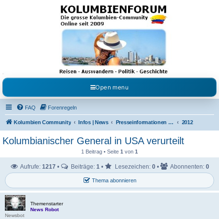
Kolumbienforum - Das
grosse Forum der
Freunde Kolumbiens
Reisen, Auswandern, Kultur, Politik, Geschichte und Visum in Kolumbien und Venezuela.
Austausch, Erfahrungen und Gemeinschaft im Kolumbienforum
Open menu
FAQ
Forenregeln
Kolumbien Community
Infos | News
Presseinformationen & Neuigkeiten
2012
Kolumbianischer General in USA verurteilt
1 Beitrag • Seite
1
von
1
Aufrufe:
1217
•
Beiträge:
1
•
Lesezeichen:
0
•
Abonnenten:
0
Thema abonnieren
Themenstarter
News Robot
Newsbot