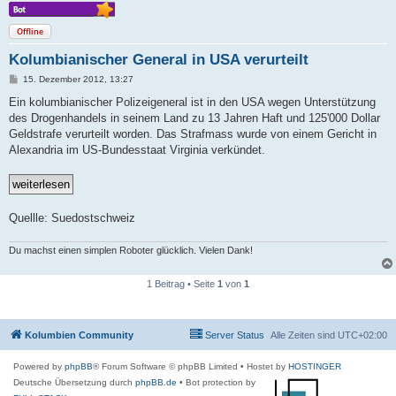
Offline
Kolumbianischer General in USA verurteilt
B
15. Dezember 2012, 13:27
e
i
Ein kolumbianischer Polizeigeneral ist in den USA wegen Unterstützung
t
des Drogenhandels in seinem Land zu 13 Jahren Haft und 125'000 Dollar
r
a
Geldstrafe verurteilt worden. Das Strafmass wurde von einem Gericht in
g
Alexandria im US-Bundesstaat Virginia verkündet.
Quellle: Suedostschweiz
Du machst einen simplen Roboter glücklich. Vielen Dank!
1 Beitrag • Seite
1
von
1
Kolumbien Community
Server Status
Alle Zeiten sind
UTC+02:00
Powered by
phpBB
® Forum Software © phpBB Limited
• Hostet by
HOSTINGER
Deutsche Übersetzung durch
phpBB.de
• Bot protection by