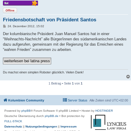
Offline
Friedensbotschaft von Präsident Santos
B
24. Dezember 2012, 15:02
e
i
Der kolumbianische Präsident Juan Manuel Santos hat in einer
t
“Weihnachts-Nachricht” alle Bürger/innen des südamerikanischen Landes
r
a
dazu aufgerufen, gemeinsam mit der Regierung für das Erreichen eines
g
“wahren Frieden” zusammen zu arbeiten.
Du machst einen simplen Roboter glücklich. Vielen Dank!
1 Beitrag • Seite
1
von
1
Kolumbien Community
Server Status
Alle Zeiten sind
UTC+02:00
Powered by
phpBB
® Forum Software © phpBB Limited
• Hostet by
HOSTINGER
Deutsche Übersetzung durch
phpBB.de
• Bot protection by
FULL-STACK
Datenschutz
||
Nutzungsbedingungen
||
Impressum