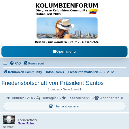
Kolumbienforum - Das
grosse Forum der
Freunde Kolumbiens
Reisen, Auswandern, Kultur, Politik, Geschichte und Visum in Kolumbien und Venezuela.
Austausch, Erfahrungen und Gemeinschaft im Kolumbienforum
Open menu
FAQ
Forenregeln
Kolumbien Community
Infos | News
Presseinformationen & Neuigkeiten
2012
Friedensbotschaft von Präsident Santos
1 Beitrag • Seite
1
von
1
Aufrufe:
1214
•
Beiträge:
1
•
Lesezeichen:
0
•
Abonnenten:
0
Thema abonnieren
Themenstarter
News Robot
Newsbot