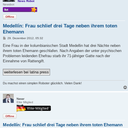
News Robot
Newsbot
Offline
Medellín: Frau schlief drei Tage neben ihrem toten
Ehemann
B
29. Dezember 2012, 05:32
e
i
Eine Frau in der kolumbianischen Stadt Medellin hat drei Nächte neben
t
ihrem toten Ehemann geschlafen. Nach Angaben der unter psychischen
r
a
Problemen leidenden Ehefrau starb ihr 71-jähriger Gatte nach der
g
Einnahme von Rattengift.
Du machst einen simplen Roboter glücklich. Vielen Dank!
Nasar
Elite Mitglied
Offline
Medellín: Frau schlief drei Tage neben ihrem toten Ehemann