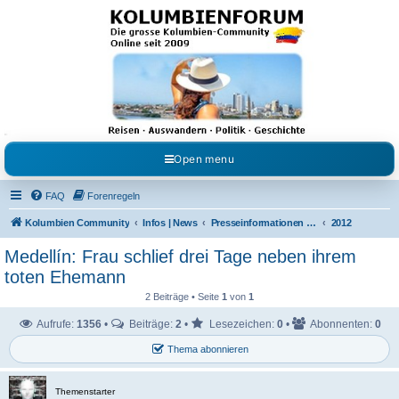
Kolumbienforum - Das
grosse Forum der
Freunde Kolumbiens
Reisen, Auswandern, Kultur, Politik, Geschichte und Visum in Kolumbien und Venezuela.
Austausch, Erfahrungen und Gemeinschaft im Kolumbienforum
Open menu
FAQ
Forenregeln
Kolumbien Community
Infos | News
Presseinformationen & Neuigkeiten
2012
Medellín: Frau schlief drei Tage neben ihrem
toten Ehemann
2 Beiträge • Seite
1
von
1
Aufrufe:
1356
•
Beiträge:
2
•
Lesezeichen:
0
•
Abonnenten:
0
Thema abonnieren
Themenstarter