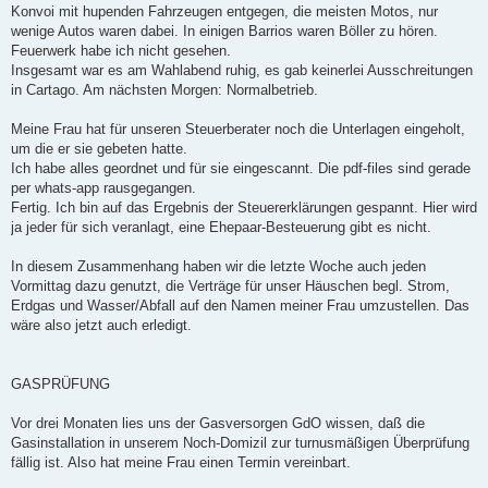
Konvoi mit hupenden Fahrzeugen entgegen, die meisten Motos, nur
wenige Autos waren dabei. In einigen Barrios waren Böller zu hören.
Feuerwerk habe ich nicht gesehen.
Insgesamt war es am Wahlabend ruhig, es gab keinerlei Ausschreitungen
in Cartago. Am nächsten Morgen: Normalbetrieb.
Meine Frau hat für unseren Steuerberater noch die Unterlagen eingeholt,
um die er sie gebeten hatte.
Ich habe alles geordnet und für sie eingescannt. Die pdf-files sind gerade
per whats-app rausgegangen.
Fertig. Ich bin auf das Ergebnis der Steuererklärungen gespannt. Hier wird
ja jeder für sich veranlagt, eine Ehepaar-Besteuerung gibt es nicht.
In diesem Zusammenhang haben wir die letzte Woche auch jeden
Vormittag dazu genutzt, die Verträge für unser Häuschen begl. Strom,
Erdgas und Wasser/Abfall auf den Namen meiner Frau umzustellen. Das
wäre also jetzt auch erledigt.
GASPRÜFUNG
Vor drei Monaten lies uns der Gasversorgen GdO wissen, daß die
Gasinstallation in unserem Noch-Domizil zur turnusmäßigen Überprüfung
fällig ist. Also hat meine Frau einen Termin vereinbart.