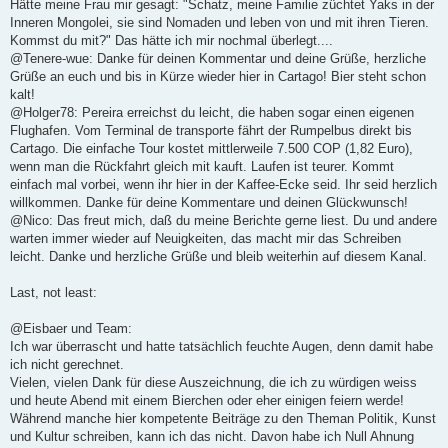
Hätte meine Frau mir gesagt: "Schatz, meine Familie züchtet Yaks in der
Inneren Mongolei, sie sind Nomaden und leben von und mit ihren Tieren.
Kommst du mit?" Das hätte ich mir nochmal überlegt....
@Tenere-wue: Danke für deinen Kommentar und deine Grüße, herzliche
Grüße an euch und bis in Kürze wieder hier in Cartago! Bier steht schon
kalt!
@Holger78: Pereira erreichst du leicht, die haben sogar einen eigenen
Flughafen. Vom Terminal de transporte fährt der Rumpelbus direkt bis
Cartago. Die einfache Tour kostet mittlerweile 7.500 COP (1,82 Euro),
wenn man die Rückfahrt gleich mit kauft. Laufen ist teurer. Kommt
einfach mal vorbei, wenn ihr hier in der Kaffee-Ecke seid. Ihr seid herzlich
willkommen. Danke für deine Kommentare und deinen Glückwunsch!
@Nico: Das freut mich, daß du meine Berichte gerne liest. Du und andere
warten immer wieder auf Neuigkeiten, das macht mir das Schreiben
leicht. Danke und herzliche Grüße und bleib weiterhin auf diesem Kanal.
Last, not least:
@Eisbaer und Team:
Ich war überrascht und hatte tatsächlich feuchte Augen, denn damit habe
ich nicht gerechnet.
Vielen, vielen Dank für diese Auszeichnung, die ich zu würdigen weiss
und heute Abend mit einem Bierchen oder eher einigen feiern werde!
Während manche hier kompetente Beiträge zu den Theman Politik, Kunst
und Kultur schreiben, kann ich das nicht. Davon habe ich Null Ahnung