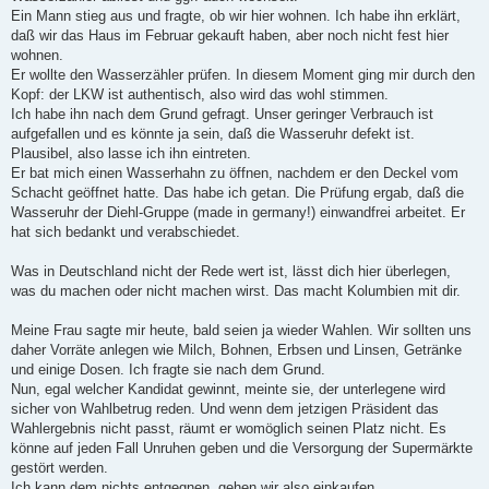
Ein Mann stieg aus und fragte, ob wir hier wohnen. Ich habe ihn erklärt,
daß wir das Haus im Februar gekauft haben, aber noch nicht fest hier
wohnen.
Er wollte den Wasserzähler prüfen. In diesem Moment ging mir durch den
Kopf: der LKW ist authentisch, also wird das wohl stimmen.
Ich habe ihn nach dem Grund gefragt. Unser geringer Verbrauch ist
aufgefallen und es könnte ja sein, daß die Wasseruhr defekt ist.
Plausibel, also lasse ich ihn eintreten.
Er bat mich einen Wasserhahn zu öffnen, nachdem er den Deckel vom
Schacht geöffnet hatte. Das habe ich getan. Die Prüfung ergab, daß die
Wasseruhr der Diehl-Gruppe (made in germany!) einwandfrei arbeitet. Er
hat sich bedankt und verabschiedet.
Was in Deutschland nicht der Rede wert ist, lässt dich hier überlegen,
was du machen oder nicht machen wirst. Das macht Kolumbien mit dir.
Meine Frau sagte mir heute, bald seien ja wieder Wahlen. Wir sollten uns
daher Vorräte anlegen wie Milch, Bohnen, Erbsen und Linsen, Getränke
und einige Dosen. Ich fragte sie nach dem Grund.
Nun, egal welcher Kandidat gewinnt, meinte sie, der unterlegene wird
sicher von Wahlbetrug reden. Und wenn dem jetzigen Präsident das
Wahlergebnis nicht passt, räumt er womöglich seinen Platz nicht. Es
könne auf jeden Fall Unruhen geben und die Versorgung der Supermärkte
gestört werden.
Ich kann dem nichts entgegnen, gehen wir also einkaufen.