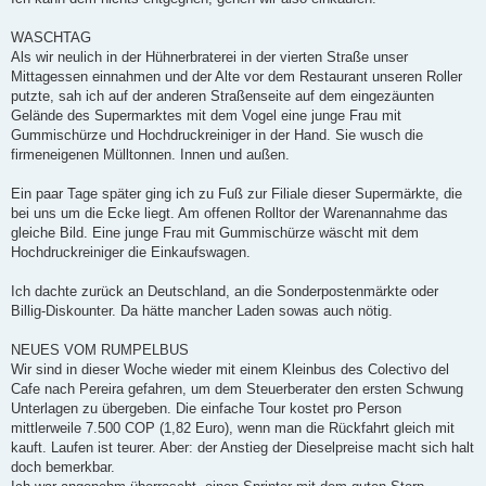
WASCHTAG
Als wir neulich in der Hühnerbraterei in der vierten Straße unser
Mittagessen einnahmen und der Alte vor dem Restaurant unseren Roller
putzte, sah ich auf der anderen Straßenseite auf dem eingezäunten
Gelände des Supermarktes mit dem Vogel eine junge Frau mit
Gummischürze und Hochdruckreiniger in der Hand. Sie wusch die
firmeneigenen Mülltonnen. Innen und außen.
Ein paar Tage später ging ich zu Fuß zur Filiale dieser Supermärkte, die
bei uns um die Ecke liegt. Am offenen Rolltor der Warenannahme das
gleiche Bild. Eine junge Frau mit Gummischürze wäscht mit dem
Hochdruckreiniger die Einkaufswagen.
Ich dachte zurück an Deutschland, an die Sonderpostenmärkte oder
Billig-Diskounter. Da hätte mancher Laden sowas auch nötig.
NEUES VOM RUMPELBUS
Wir sind in dieser Woche wieder mit einem Kleinbus des Colectivo del
Cafe nach Pereira gefahren, um dem Steuerberater den ersten Schwung
Unterlagen zu übergeben. Die einfache Tour kostet pro Person
mittlerweile 7.500 COP (1,82 Euro), wenn man die Rückfahrt gleich mit
kauft. Laufen ist teurer. Aber: der Anstieg der Dieselpreise macht sich halt
doch bemerkbar.