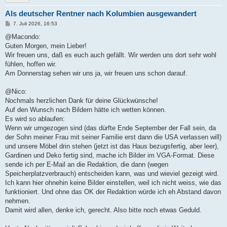
Als deutscher Rentner nach Kolumbien ausgewandert
B
7. Juli 2026, 16:53
e
i
@Macondo:
t
Guten Morgen, mein Lieber!
r
a
Wir freuen uns, daß es euch auch gefällt. Wir werden uns dort sehr wohl
g
fühlen, hoffen wir.
Am Donnerstag sehen wir uns ja, wir freuen uns schon darauf.
@Nico:
Nochmals herzlichen Dank für deine Glückwünsche!
Auf den Wunsch nach Bildern hätte ich wetten können.
Es wird so ablaufen:
Wenn wir umgezogen sind (das dürfte Ende September der Fall sein, da
der Sohn meiner Frau mit seiner Familie erst dann die USA verlassen will)
und unsere Möbel drin stehen (jetzt ist das Haus bezugsfertig, aber leer),
Gardinen und Deko fertig sind, mache ich Bilder im VGA-Format. Diese
sende ich per E-Mail an die Redaktion, die dann (wegen
Speicherplatzverbrauch) entscheiden kann, was und wieviel gezeigt wird.
Ich kann hier ohnehin keine Bilder einstellen, weil ich nicht weiss, wie das
funktioniert. Und ohne das OK der Redaktion würde ich eh Abstand davon
nehmen.
Damit wird allen, denke ich, gerecht. Also bitte noch etwas Geduld.