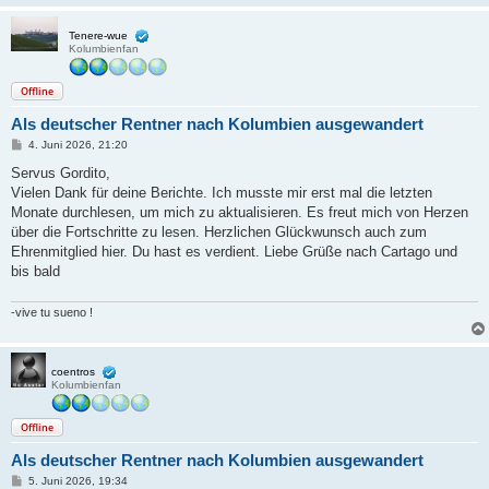
Tenere-wue
Kolumbienfan
Offline
Als deutscher Rentner nach Kolumbien ausgewandert
B
4. Juni 2026, 21:20
e
i
Servus Gordito,
t
Vielen Dank für deine Berichte. Ich musste mir erst mal die letzten
r
a
Monate durchlesen, um mich zu aktualisieren. Es freut mich von Herzen
g
über die Fortschritte zu lesen. Herzlichen Glückwunsch auch zum
Ehrenmitglied hier. Du hast es verdient. Liebe Grüße nach Cartago und
bis bald
-vive tu sueno !
coentros
Kolumbienfan
Offline
Als deutscher Rentner nach Kolumbien ausgewandert
B
5. Juni 2026, 19:34