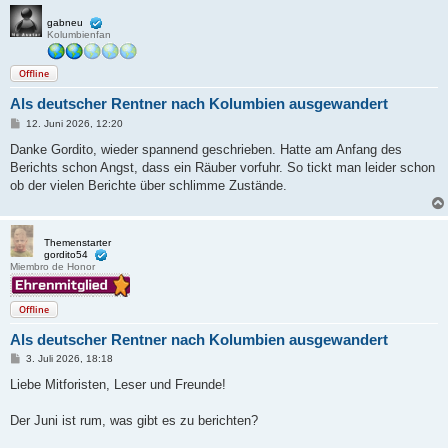
gabneu
Kolumbienfan
Offline
Als deutscher Rentner nach Kolumbien ausgewandert
B
12. Juni 2026, 12:20
e
i
Danke Gordito, wieder spannend geschrieben. Hatte am Anfang des
t
Berichts schon Angst, dass ein Räuber vorfuhr. So tickt man leider schon
r
a
ob der vielen Berichte über schlimme Zustände.
g
Themenstarter
gordito54
Miembro de Honor
Offline
Als deutscher Rentner nach Kolumbien ausgewandert
B
3. Juli 2026, 18:18
e
i
Liebe Mitforisten, Leser und Freunde!
t
r
a
Der Juni ist rum, was gibt es zu berichten?
g