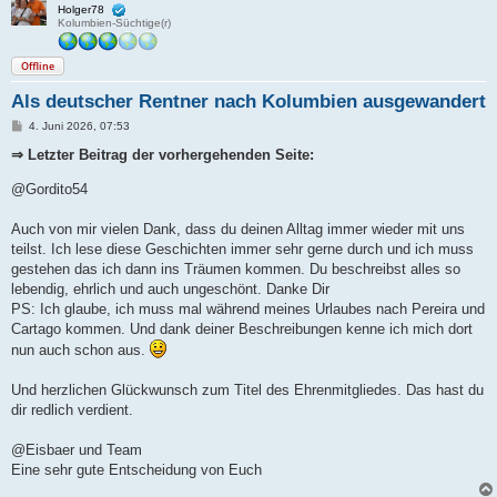
Holger78
Kolumbien-Süchtige(r)
Offline
Als deutscher Rentner nach Kolumbien ausgewandert
B
4. Juni 2026, 07:53
e
i
⇒ Letzter Beitrag der vorhergehenden Seite:
t
r
@Gordito54
a
g
Auch von mir vielen Dank, dass du deinen Alltag immer wieder mit uns
teilst. Ich lese diese Geschichten immer sehr gerne durch und ich muss
gestehen das ich dann ins Träumen kommen. Du beschreibst alles so
lebendig, ehrlich und auch ungeschönt. Danke Dir
PS: Ich glaube, ich muss mal während meines Urlaubes nach Pereira und
Cartago kommen. Und dank deiner Beschreibungen kenne ich mich dort
nun auch schon aus.
Und herzlichen Glückwunsch zum Titel des Ehrenmitgliedes. Das hast du
dir redlich verdient.
@Eisbaer und Team
Eine sehr gute Entscheidung von Euch