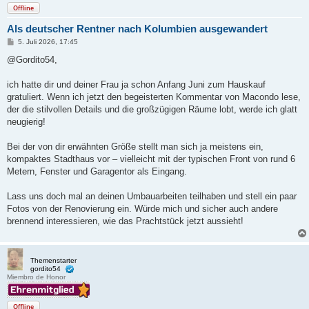
Offline
Als deutscher Rentner nach Kolumbien ausgewandert
B
5. Juli 2026, 17:45
e
i
@Gordito54,
t
r
a
ich hatte dir und deiner Frau ja schon Anfang Juni zum Hauskauf
g
gratuliert. Wenn ich jetzt den begeisterten Kommentar von Macondo lese,
der die stilvollen Details und die großzügigen Räume lobt, werde ich glatt
neugierig!
Bei der von dir erwähnten Größe stellt man sich ja meistens ein,
kompaktes Stadthaus vor – vielleicht mit der typischen Front von rund 6
Metern, Fenster und Garagentor als Eingang.
Lass uns doch mal an deinen Umbauarbeiten teilhaben und stell ein paar
Fotos von der Renovierung ein. Würde mich und sicher auch andere
brennend interessieren, wie das Prachtstück jetzt aussieht!
Themenstarter
gordito54
Miembro de Honor
Offline