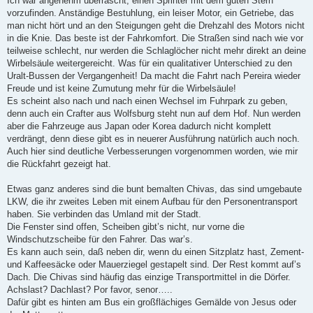
Ich war angenehm überrascht, einen Sprinter mit dem guten Stern
vorzufinden. Anständige Bestuhlung, ein leiser Motor, ein Getriebe, das
man nicht hört und an den Steigungen geht die Drehzahl des Motors nicht
in die Knie. Das beste ist der Fahrkomfort. Die Straßen sind nach wie vor
teilweise schlecht, nur werden die Schlaglöcher nicht mehr direkt an deine
Wirbelsäule weitergereicht. Was für ein qualitativer Unterschied zu den
Uralt-Bussen der Vergangenheit! Da macht die Fahrt nach Pereira wieder
Freude und ist keine Zumutung mehr für die Wirbelsäule!
Es scheint also nach und nach einen Wechsel im Fuhrpark zu geben,
denn auch ein Crafter aus Wolfsburg steht nun auf dem Hof. Nun werden
aber die Fahrzeuge aus Japan oder Korea dadurch nicht komplett
verdrängt, denn diese gibt es in neuerer Ausführung natürlich auch noch.
Auch hier sind deutliche Verbesserungen vorgenommen worden, wie mir
die Rückfahrt gezeigt hat.
Etwas ganz anderes sind die bunt bemalten Chivas, das sind umgebaute
LKW, die ihr zweites Leben mit einem Aufbau für den Personentransport
haben. Sie verbinden das Umland mit der Stadt.
Die Fenster sind offen, Scheiben gibt’s nicht, nur vorne die
Windschutzscheibe für den Fahrer. Das war’s.
Es kann auch sein, daß neben dir, wenn du einen Sitzplatz hast, Zement-
und Kaffeesäcke oder Mauerziegel gestapelt sind. Der Rest kommt auf’s
Dach. Die Chivas sind häufig das einzige Transportmittel in die Dörfer.
Achslast? Dachlast? Por favor, senor…..
Dafür gibt es hinten am Bus ein großflächiges Gemälde von Jesus oder