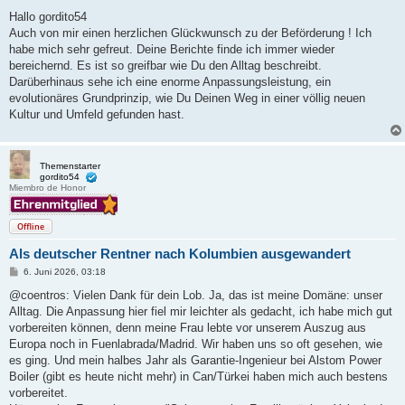
e
i
Hallo gordito54
t
Auch von mir einen herzlichen Glückwunsch zu der Beförderung ! Ich
r
a
habe mich sehr gefreut. Deine Berichte finde ich immer wieder
g
bereichernd. Es ist so greifbar wie Du den Alltag beschreibt.
Darüberhinaus sehe ich eine enorme Anpassungsleistung, ein
evolutionäres Grundprinzip, wie Du Deinen Weg in einer völlig neuen
Kultur und Umfeld gefunden hast.
Themenstarter
gordito54
Miembro de Honor
Offline
Als deutscher Rentner nach Kolumbien ausgewandert
B
6. Juni 2026, 03:18
e
i
@coentros: Vielen Dank für dein Lob. Ja, das ist meine Domäne: unser
t
Alltag. Die Anpassung hier fiel mir leichter als gedacht, ich habe mich gut
r
a
vorbereiten können, denn meine Frau lebte vor unserem Auszug aus
g
Europa noch in Fuenlabrada/Madrid. Wir haben uns so oft gesehen, wie
es ging. Und mein halbes Jahr als Garantie-Ingenieur bei Alstom Power
Boiler (gibt es heute nicht mehr) in Can/Türkei haben mich auch bestens
vorbereitet.