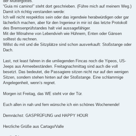
der Muttergottes.
“Guia mi camino!” steht dort geschrieben. (Führe mich auf meinem Weg.)
Damit ich richtig verstanden werde:
Ich will nicht respektlos sein oder das irgendwie herabwürdigen oder gar
lächerlich machen, aber für den Ingenieur in mir ist das letzte Protokoll
des Bremsenprüfstandes halt viel aussagefähiger.
Mit der Mitnahme von Lebendvieh wie Hühnern, Enten oder Gänsen
solltest du rechnen.
Willst du mit und die Sitzplätze sind schon ausverkauft: Stoßstange oder
Dach.
Last, not least fahren in die umliegenden Fincas noch die Yipeos, US-
Jeeps aus Armeebeständen. Freitagnachmittag sind auch die voll
besetzt. Das bedeutet, die Passagiere sitzen nicht nur auf den wenigen
Sitzen, sondern stehen hinten auf der Stoßstange. Eine schlammige
Angelegenheit, wenn’s regnet.
Morgen ist Freitag, das WE steht vor der Tür.
Euch allen in nah und fern wünsche ich ein schönes Wochenende!
Demnächst: GASPRÜFUNG und HAPPY HOUR
Herzliche Grüße aus Cartago/Valle