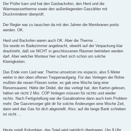
Der Prüfer kam und hat den Gasbackofen, den Herd und die
Warmwassertherme sowie den außenliegenden Gaszähler mit
Druckminderer überprüft.
Der Regler war zu tauschen da mit den Jahren die Membranen porös
werden. OK.
Herd und Backofen waren auch OK. Aber die Therme….
Sie wurde im Badezimmer angebracht, obwohl auf der Verpackung klar
draufsteht, daß sie NICHT in geschlossenen Räumen betrieben werden
darf. Aber welcher Monteur hier schert sich schon um solche
Kleinigkeiten.
Das Ende vom Lied war: Therme umsetzen ins espacio, also 5 Meter
weiter in den oben offenen Treppenaufgang. Für das Verlegen der Rohre
mußten die neuen Fliesen runter, es gab eine Woche lang eine
Riesensauerei. Hätte der Dödel, der das verlegt hat, den Karton gelesen,
hätten wir nicht 2 Mio. COP hinlegen müssen für nichts und wieder
nichts. Nach Fertigstellung war die Gasabnahme dann auch kein Problem
mehr. Der Gasversorger gibt dir für solche Änderungen eine Woche Zeit,
dann wird das Gas für dich abgestellt. Also: auf die lange Bank schieben
ist nicht….
Heute spielt Kolumbien, das Spiel wird natürlich übertragen. Um 9 Uhr