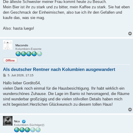
Die älteste Schwester meiner Frau kommt heute zu Besuch.
Mein Bier ist ihr zu stark und zu bitter, mein Kaffee zu stark. Sie hat eben
den Geschmack der Einheimischen, also tue ich ihr den Gefallen und
kaufe das, was sie mag.
Also: hasta luego!
Macondo
Kolumbien-Experte
Offline
Als deutscher Rentner nach Kolumbien ausgewandert
B
5. Juli 2026, 17:15
e
i
Hallo lieber Gordito54,
t
vielen Dank noch einmal für die Hausbesichtigung. Ihr habt wirklich ein
r
a
wunderschönes Zuhause. Die Lage im Barrio ist hervorragend, die Räume
g
sind wunderbar großzügig und die vielen stilvollen Details haben mich
echt begeistert.Herzlichen Glückwunsch zu diesem tollen Haus!
Nico
Kolumbien-Süchtige(r)