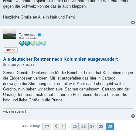
Heute Nachmittag spielt Colombia und wir hoffen auf ein Weiterkommen.
gegen die Schweiz könnte das ja auch klappen.
Herzliche Grüße an Alle in Nah und Fern!
Tenere-wue
Kolumbienfan
Offline
Als deutscher Rentner nach Kolumbien ausgewandert
B
9. Juli 2026, 03:41
e
i
Servus Gordito, Dankeschön für die Berichte. Leider hat Kolumbien gegen
t
die Eidgenossen verloren. Mir ist aufgefallen das hier in Cartago
r
a
deswegen die Stimmung nicht so toll war. Aber das Leben geht weiter.
g
Gordito, nun haben wir schon zwei Sachen gemeinsam. Cartago und der
Umzug. Ich freue mich drauf mit dir ein Feierabend Bier zu trinken. Bis
bald und liebe Grüße in die Runde.
-vive tu sueno !
Seite
29
von
29
1
25
26
27
28
29
Vorherige
435 Beiträge
…