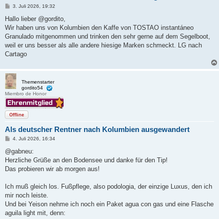
B
3. Juli 2026, 19:32
e
i
Hallo lieber @gordito,
t
Wir haben uns von Kolumbien den Kaffe von TOSTAO instantáneo
r
a
Granulado mitgenommen und trinken den sehr gerne auf dem Segelboot,
g
weil er uns besser als alle andere hiesige Marken schmeckt. LG nach
Cartago
Themenstarter
gordito54
Miembro de Honor
Offline
Als deutscher Rentner nach Kolumbien ausgewandert
B
4. Juli 2026, 16:34
e
i
@gabneu:
t
Herzliche Grüße an den Bodensee und danke für den Tip!
r
a
Das probieren wir ab morgen aus!
g
Ich muß gleich los. Fußpflege, also podologia, der einzige Luxus, den ich
mir noch leiste.
Und bei Yeison nehme ich noch ein Paket agua con gas und eine Flasche
aguila light mit, denn: