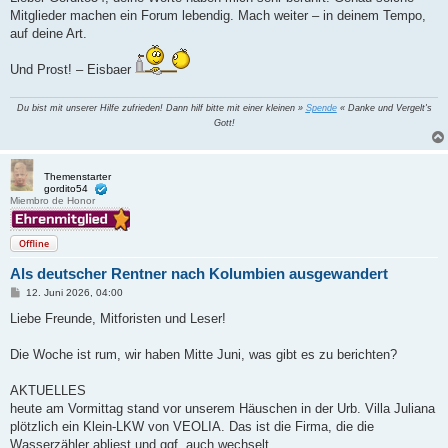
t
Mitglieder machen ein Forum lebendig. Mach weiter – in deinem Tempo,
r
a
auf deine Art.
g
Und Prost! – Eisbaer
Du bist mit unserer Hilfe zufrieden! Dann hilf bitte mit einer kleinen »
Spende
« Danke und Vergelt's
Gott!
Themenstarter
gordito54
Miembro de Honor
Offline
Als deutscher Rentner nach Kolumbien ausgewandert
B
12. Juni 2026, 04:00
e
i
Liebe Freunde, Mitforisten und Leser!
t
r
a
Die Woche ist rum, wir haben Mitte Juni, was gibt es zu berichten?
g
AKTUELLES
heute am Vormittag stand vor unserem Häuschen in der Urb. Villa Juliana
plötzlich ein Klein-LKW von VEOLIA. Das ist die Firma, die die
Wasserzähler abliest und ggf. auch wechselt.