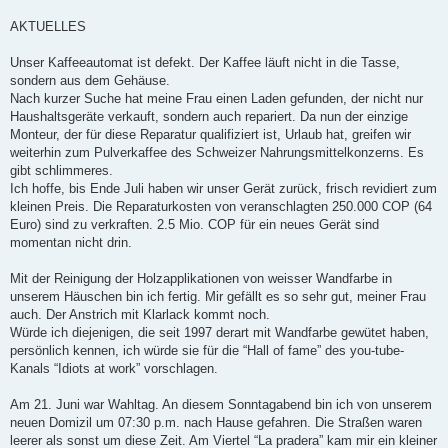
AKTUELLES
Unser Kaffeeautomat ist defekt. Der Kaffee läuft nicht in die Tasse,
sondern aus dem Gehäuse.
Nach kurzer Suche hat meine Frau einen Laden gefunden, der nicht nur
Haushaltsgeräte verkauft, sondern auch repariert. Da nun der einzige
Monteur, der für diese Reparatur qualifiziert ist, Urlaub hat, greifen wir
weiterhin zum Pulverkaffee des Schweizer Nahrungsmittelkonzerns. Es
gibt schlimmeres.
Ich hoffe, bis Ende Juli haben wir unser Gerät zurück, frisch revidiert zum
kleinen Preis. Die Reparaturkosten von veranschlagten 250.000 COP (64
Euro) sind zu verkraften. 2.5 Mio. COP für ein neues Gerät sind
momentan nicht drin.
Mit der Reinigung der Holzapplikationen von weisser Wandfarbe in
unserem Häuschen bin ich fertig. Mir gefällt es so sehr gut, meiner Frau
auch. Der Anstrich mit Klarlack kommt noch.
Würde ich diejenigen, die seit 1997 derart mit Wandfarbe gewütet haben,
persönlich kennen, ich würde sie für die “Hall of fame” des you-tube-
Kanals “Idiots at work” vorschlagen.
Am 21. Juni war Wahltag. An diesem Sonntagabend bin ich von unserem
neuen Domizil um 07:30 p.m. nach Hause gefahren. Die Straßen waren
leerer als sonst um diese Zeit. Am Viertel “La pradera” kam mir ein kleiner