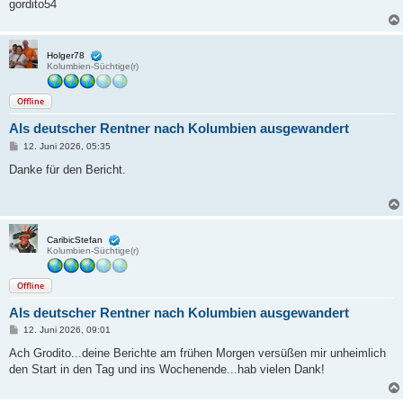
gordito54
Holger78
Kolumbien-Süchtige(r)
Offline
Als deutscher Rentner nach Kolumbien ausgewandert
B
12. Juni 2026, 05:35
e
i
Danke für den Bericht.
t
r
a
g
CaribicStefan
Kolumbien-Süchtige(r)
Offline
Als deutscher Rentner nach Kolumbien ausgewandert
B
12. Juni 2026, 09:01
e
i
Ach Grodito...deine Berichte am frühen Morgen versüßen mir unheimlich
t
den Start in den Tag und ins Wochenende...hab vielen Dank!
r
a
g