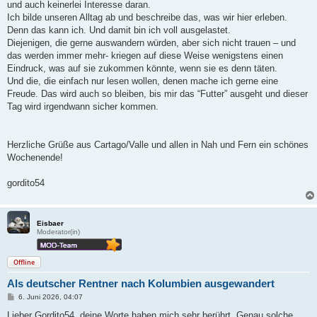
und auch keinerlei Interesse daran.
Ich bilde unseren Alltag ab und beschreibe das, was wir hier erleben.
Denn das kann ich. Und damit bin ich voll ausgelastet.
Diejenigen, die gerne auswandern würden, aber sich nicht trauen – und
das werden immer mehr- kriegen auf diese Weise wenigstens einen
Eindruck, was auf sie zukommen könnte, wenn sie es denn täten.
Und die, die einfach nur lesen wollen, denen mache ich gerne eine
Freude. Das wird auch so bleiben, bis mir das “Futter” ausgeht und dieser
Tag wird irgendwann sicher kommen.
Herzliche Grüße aus Cartago/Valle und allen in Nah und Fern ein schönes
Wochenende!
gordito54
Eisbaer
Moderator(in)
Offline
Als deutscher Rentner nach Kolumbien ausgewandert
B
6. Juni 2026, 04:07
e
i
Lieber Gordito54, deine Worte haben mich sehr berührt. Genau solche