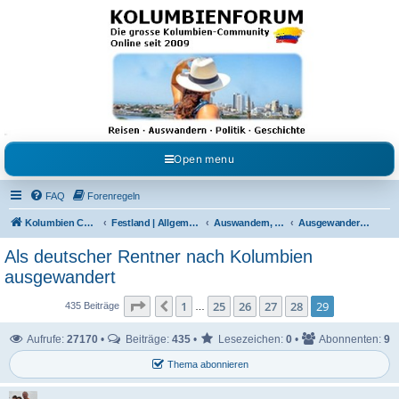
Kolumbienforum - Das
grosse Forum der
Freunde Kolumbiens
Reisen, Auswandern, Kultur, Politik, Geschichte und Visum in Kolumbien und Venezuela.
Austausch, Erfahrungen und Gemeinschaft im Kolumbienforum
Open menu
FAQ
Forenregeln
Kolumbien Community
Festland | Allgemeine Fragen
Auswandern, Leben & Arbeiten in Kolumbien
Ausgewandert nach Kolumbien | Auswanderer berichten
Als deutscher Rentner nach Kolumbien
ausgewandert
Seite
29
von
29
1
25
26
27
28
29
Vorherige
435 Beiträge
…
Aufrufe:
27170
•
Beiträge:
435
•
Lesezeichen:
0
•
Abonnenten:
9
Thema abonnieren