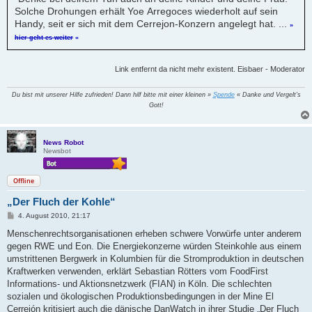
Solche Drohungen erhält Yoe Arregoces wiederholt auf sein
Handy, seit er sich mit dem Cerrejon-Konzern angelegt hat. ...
»
hier geht es weiter
«
Link entfernt da nicht mehr existent. Eisbaer - Moderator
Du bist mit unserer Hilfe zufrieden! Dann hilf bitte mit einer kleinen »
Spende
« Danke und Vergelt's
Gott!
News Robot
Newsbot
Offline
„Der Fluch der Kohle“
B
4. August 2010, 21:17
e
i
Menschenrechtsorganisationen erheben schwere Vorwürfe unter anderem
t
gegen RWE und Eon. Die Energiekonzerne würden Steinkohle aus einem
r
a
umstrittenen Bergwerk in Kolumbien für die Stromproduktion in deutschen
g
Kraftwerken verwenden, erklärt Sebastian Rötters vom FoodFirst
Informations- und Aktionsnetzwerk (FIAN) in Köln. Die schlechten
sozialen und ökologischen Produktionsbedingungen in der Mine El
Cerrejón kritisiert auch die dänische DanWatch in ihrer Studie „Der Fluch