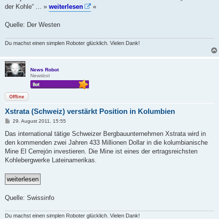
der Kohle“ ... »
weiterlesen
«
Quelle: Der Westen
Du machst einen simplen Roboter glücklich. Vielen Dank!
News Robot
Newsbot
Offline
Xstrata (Schweiz) verstärkt Position in Kolumbien
B
29. August 2011, 15:55
e
i
Das international tätige Schweizer Bergbauunternehmen Xstrata wird in
t
den kommenden zwei Jahren 433 Millionen Dollar in die kolumbianische
r
a
Mine El Cerrejón investieren. Die Mine ist eines der ertragsreichsten
g
Kohlebergwerke Lateinamerikas.
Quelle: Swissinfo
Du machst einen simplen Roboter glücklich. Vielen Dank!