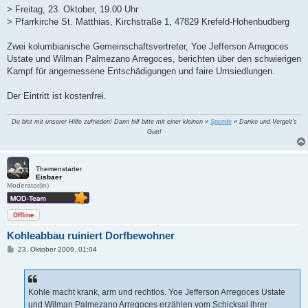
> Freitag, 23. Oktober, 19.00 Uhr
> Pfarrkirche St. Matthias, Kirchstraße 1, 47829 Krefeld-Hohenbudberg
Zwei kolumbianische Gemeinschaftsvertreter, Yoe Jefferson Arregoces
Ustate und Wilman Palmezano Arregoces, berichten über den schwierigen
Kampf für angemessene Entschädigungen und faire Umsiedlungen.
Der Eintritt ist kostenfrei.
Du bist mit unserer Hilfe zufrieden! Dann hilf bitte mit einer kleinen »
Spende
« Danke und Vergelt's
Gott!
Themenstarter
Eisbaer
Moderator(in)
Offline
Kohleabbau ruiniert Dorfbewohner
B
23. Oktober 2009, 01:04
e
i
t
r
a
Kohle macht krank, arm und rechtlos. Yoe Jefferson Arregoces Ustate
g
und Wilman Palmezano Arregoces erzählen vom Schicksal ihrer