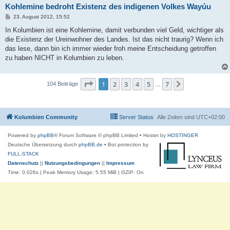
Koh­le­mine bedroht Exis­tenz des indi­genen Volkes Wayúu
B
23. August 2012, 15:52
e
i
In Kolumbien ist eine Kohlemine, damit verbunden viel Geld, wichtiger als
t
die Existenz der Ureinwohner des Landes. Ist das nicht traurig? Wenn ich
r
a
das lese, dann bin ich immer wieder froh meine Entscheidung getroffen
g
zu haben NICHT in Kolumbien zu leben.
Seite
1
von
7
1
2
3
4
5
7
Nächste
104 Beiträge
…
Kolumbien Community
Server Status
Alle Zeiten sind
UTC+02:00
Powered by
phpBB
® Forum Software © phpBB Limited
• Hostet by
HOSTINGER
Deutsche Übersetzung durch
phpBB.de
• Bot protection by
FULL-STACK
Datenschutz
||
Nutzungsbedingungen
||
Impressum
Time: 0.026s
| Peak Memory Usage: 5.55 MiB | GZIP: On