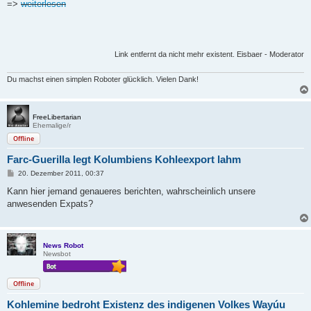
=>
weiterlesen
Link entfernt da nicht mehr existent. Eisbaer - Moderator
Du machst einen simplen Roboter glücklich. Vielen Dank!
FreeLibertarian
Ehemalige/r
Offline
Farc-Guerilla legt Kolumbiens Kohleexport lahm
B
20. Dezember 2011, 00:37
e
i
Kann hier jemand genaueres berichten, wahrscheinlich unsere
t
anwesenden Expats?
r
a
g
News Robot
Newsbot
Offline
Koh­le­mine bedroht Exis­tenz des indi­genen Volkes Wayúu