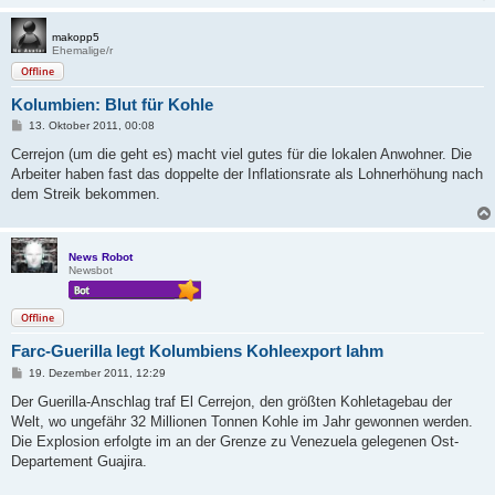
makopp5
Ehemalige/r
Offline
Kolumbien: Blut für Kohle
B
13. Oktober 2011, 00:08
e
i
Cerrejon (um die geht es) macht viel gutes für die lokalen Anwohner. Die
t
Arbeiter haben fast das doppelte der Inflationsrate als Lohnerhöhung nach
r
a
dem Streik bekommen.
g
News Robot
Newsbot
Offline
Farc-Guerilla legt Kolumbiens Kohleexport lahm
B
19. Dezember 2011, 12:29
e
i
Der Guerilla-Anschlag traf El Cerrejon, den größten Kohletagebau der
t
Welt, wo ungefähr 32 Millionen Tonnen Kohle im Jahr gewonnen werden.
r
a
Die Explosion erfolgte im an der Grenze zu Venezuela gelegenen Ost-
g
Departement Guajira.