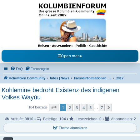
Kolumbienforum - Das
grosse Forum der
Freunde Kolumbiens
Reisen, Auswandern, Kultur, Politik, Geschichte und Visum in Kolumbien und Venezuela.
Austausch, Erfahrungen und Gemeinschaft im Kolumbienforum
Open menu
FAQ
Forenregeln
Kolumbien Community
Infos | News
Presseinformationen & Neuigkeiten
2012
Koh­le­mine bedroht Exis­tenz des indi­genen
Volkes Wayúu
Seite
1
von
7
1
2
3
4
5
7
Nächste
104 Beiträge
…
Aufrufe:
9810
•
Beiträge:
104
•
Lesezeichen:
0
•
Abonnenten:
2
Thema abonnieren