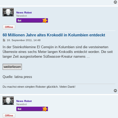
News Robot
Newsbot
Offline
60 Millionen Jahre altes Krokodil in Kolumbien entdeckt
B
16. September 2011, 14:48
e
i
In der Steinkohlemine El Cerrejón in Kolumbien sind die versteinerten
t
Überreste eines sechs Meter langen Krokodils entdeckt worden. Die seit
r
a
langer Zeit ausgestorbene Süßwasser-Kreatur namens ...
g
Quelle: latina press
Du machst einen simplen Roboter glücklich. Vielen Dank!
News Robot
Newsbot
Offline