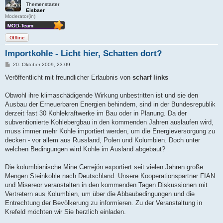
Themenstarter
Eisbaer
Moderator(in)
Offline
Importkohle - Licht hier, Schatten dort?
B
20. Oktober 2009, 23:09
e
i
Veröffentlicht mit freundlicher Erlaubnis von
scharf links
t
r
a
Obwohl ihre klimaschädigende Wirkung unbestritten ist und sie den
g
Ausbau der Erneuerbaren Energien behindern, sind in der Bundesrepublik
derzeit fast 30 Kohlekraftwerke im Bau oder in Planung. Da der
subventionierte Kohlebergbau in den kommenden Jahren auslaufen wird,
muss immer mehr Kohle importiert werden, um die Energieversorgung zu
decken - vor allem aus Russland, Polen und Kolumbien. Doch unter
welchen Bedingungen wird Kohle im Ausland abgebaut?
Die kolumbianische Mine Cerrejón exportiert seit vielen Jahren große
Mengen Steinkohle nach Deutschland. Unsere Kooperationspartner FIAN
und Misereor veranstalten in den kommenden Tagen Diskussionen mit
Vertretern aus Kolumbien, um über die Abbaubedingungen und die
Entrechtung der Bevölkerung zu informieren. Zu der Veranstaltung in
Krefeld möchten wir Sie herzlich einladen.