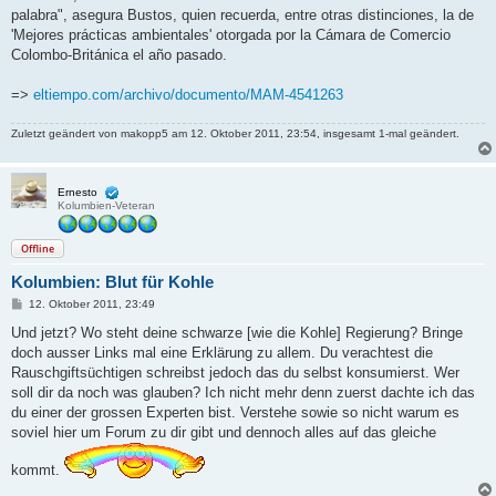
g
palabra", asegura Bustos, quien recuerda, entre otras distinciones, la de
'Mejores prácticas ambientales' otorgada por la Cámara de Comercio
Colombo-Británica el año pasado.
=>
eltiempo.com/archivo/documento/MAM-4541263
Zuletzt geändert von
makopp5
am 12. Oktober 2011, 23:54, insgesamt 1-mal geändert.
Ernesto
Kolumbien-Veteran
Offline
Kolumbien: Blut für Kohle
B
12. Oktober 2011, 23:49
e
i
Und jetzt? Wo steht deine schwarze [wie die Kohle] Regierung? Bringe
t
doch ausser Links mal eine Erklärung zu allem. Du verachtest die
r
a
Rauschgiftsüchtigen schreibst jedoch das du selbst konsumierst. Wer
g
soll dir da noch was glauben? Ich nicht mehr denn zuerst dachte ich das
du einer der grossen Experten bist. Verstehe sowie so nicht warum es
soviel hier um Forum zu dir gibt und dennoch alles auf das gleiche
kommt.