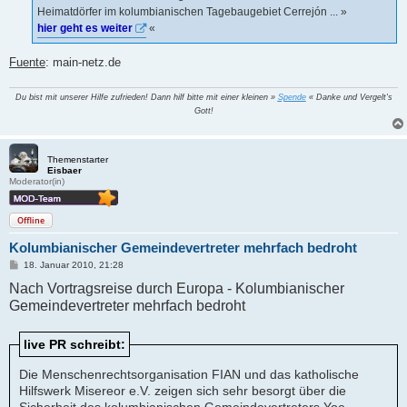
Heimatdörfer im kolumbianischen Tagebaugebiet Cerrejón ... »
hier geht es weiter
«
Fuente
: main-netz.de
Du bist mit unserer Hilfe zufrieden! Dann hilf bitte mit einer kleinen »
Spende
« Danke und Vergelt's
Gott!
Themenstarter
Eisbaer
Moderator(in)
Offline
Kolumbianischer Gemeindevertreter mehrfach bedroht
B
18. Januar 2010, 21:28
e
Nach Vortragsreise durch Europa - Kolumbianischer
i
t
Gemeindevertreter mehrfach bedroht
r
a
g
live PR schreibt:
Die Menschenrechtsorganisation FIAN und das katholische
Hilfswerk Misereor e.V. zeigen sich sehr besorgt über die