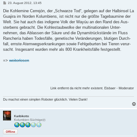
B
23. August 2012, 13:45
e
i
Die Koh­le­mine Cer­rejón, der „Schwarze Tod“, gelegen auf der Halb­insel La
t
Gua­jira im Norden Kolum­biens, ist nicht nur die größte Tage­bau­mine der
r
a
Welt. Sie hat auch das indi­gene Volk der Wayúu an den Rand des Aus­
g
ster­bens gebracht. Die Koh­le­staub­wolke der mul­ti­na­tio­nalen Unter­
nehmen, das Ablassen der Säure und die Dyna­mit­rück­stände im Fluss
Ran­chería haben Todes­fälle, gene­ti­sche Ver­än­de­rungen, blu­tigen Durch­
fall, ernste Atem­wegs­er­kran­kungen sowie Fehl­ge­burten bei Tieren ver­ur­
sacht. Ins­ge­samt wurden mehr als 800 Krank­heits­fälle festgestellt.
=>
weiterlesen
Link entfernt da nicht mehr existent. Eisbaer - Moderator
Du machst einen simplen Roboter glücklich. Vielen Dank!
Karibikotto
Kolumbien-Süchtige(r)
Offline