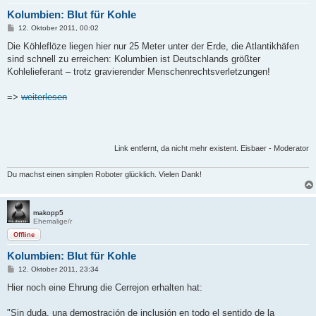
Kolumbien: Blut für Kohle
B
12. Oktober 2011, 00:02
e
i
Die Köhleflöze liegen hier nur 25 Meter unter der Erde, die Atlantikhäfen
t
sind schnell zu erreichen: Kolumbien ist Deutschlands größter
r
a
Kohlelieferant – trotz gravierender Menschenrechtsverletzungen!
g
=>
weiterlesen
Link entfernt, da nicht mehr existent. Eisbaer - Moderator
Du machst einen simplen Roboter glücklich. Vielen Dank!
makopp5
Ehemalige/r
Offline
Kolumbien: Blut für Kohle
B
12. Oktober 2011, 23:34
e
i
Hier noch eine Ehrung die Cerrejon erhalten hat:
t
r
a
"Sin duda, una demostración de inclusión en todo el sentido de la