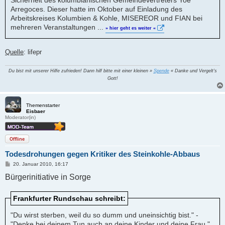
Sicherheit des kolumbianischen Gemeindevertreters Yoe
Arregoces. Dieser hatte im Oktober auf Einladung des
Arbeitskreises Kolumbien & Kohle, MISEREOR und FIAN bei
mehreren Veranstaltungen ...
» hier geht es weiter «
Quelle
: lifepr
Du bist mit unserer Hilfe zufrieden! Dann hilf bitte mit einer kleinen »
Spende
« Danke und Vergelt's
Gott!
Themenstarter
Eisbaer
Moderator(in)
Offline
Todesdrohungen gegen Kritiker des Steinkohle-Abbaus
B
20. Januar 2010, 16:17
e
Bürgerinitiative in Sorge
i
t
r
a
Frankfurter Rundschau schreibt:
g
"Du wirst sterben, weil du so dumm und uneinsichtig bist." -
"Denke bei deinem Tun auch an deine Kinder und deine Frau."