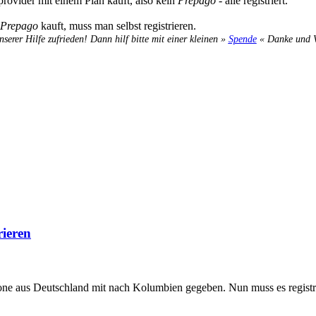
provider mit einem Plan kauft, also kein
Prepago
- alle registriert.
Prepago
kauft, muss man selbst registrieren.
nserer Hilfe zufrieden! Dann hilf bitte mit einer kleinen »
Spende
« Danke und Ve
rieren
ne aus Deutschland mit nach Kolumbien gegeben. Nun muss es registr