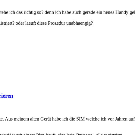
ehe ich das richtig so? denn ich habe auch gerade ein neues Handy gek
istriert? oder laeuft diese Prozedur unabhaengig?
rieren
te. Aus meinem alten Gerät habe ich die SIM welche ich vor Jahren 