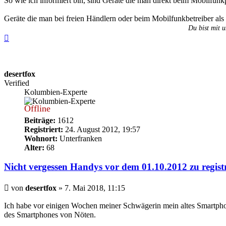
So wie ich informiert bin, sind Geräte die man direkt beim Mobilfunk
Geräte die man bei freien Händlern oder beim Mobilfunkbetreiber als
Du bist mit u
Nach
oben
desertfox
Verified
Kolumbien-Experte
Offline
Beiträge:
1612
Registriert:
24. August 2012, 19:57
Wohnort:
Unterfranken
Alter:
68
Nicht vergessen Handys vor dem 01.10.2012 zu regist
Beitrag
von
desertfox
»
7. Mai 2018, 11:15
Ich habe vor einigen Wochen meiner Schwägerin mein altes Smartpho
des Smartphones von Nöten.