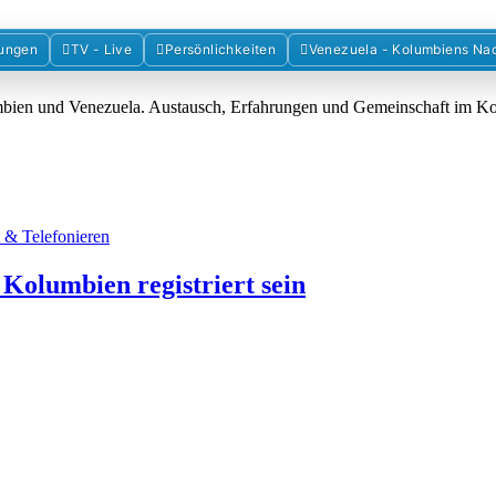
Forum der Freunde Kolumbiens
ungen
TV - Live
Persönlichkeiten
Venezuela - Kolumbiens Na
umbien und Venezuela. Austausch, Erfahrungen und Gemeinschaft im 
t & Telefonieren
 Kolumbien registriert sein