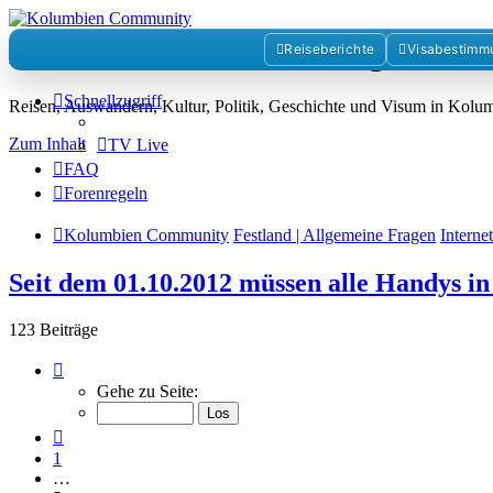
Kolumbienforum - Das grosse 
Reiseberichte
Visabestimm
Schnellzugriff
Reisen, Auswandern, Kultur, Politik, Geschichte und Visum in Kol
Zum Inhalt
TV Live
FAQ
Forenregeln
Kolumbien Community
Festland | Allgemeine Fragen
Interne
Seit dem 01.10.2012 müssen alle Handys in
123 Beiträge
Seite
7
Gehe zu Seite:
von
9
Vorherige
1
…