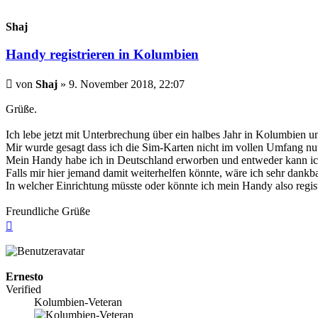
Shaj
Handy registrieren in Kolumbien
Beitrag
von
Shaj
»
9. November 2018, 22:07
Grüße.
Ich lebe jetzt mit Unterbrechung über ein halbes Jahr in Kolumbien u
Mir wurde gesagt dass ich die Sim-Karten nicht im vollen Umfang nut
Mein Handy habe ich in Deutschland erworben und entweder kann ich
Falls mir hier jemand damit weiterhelfen könnte, wäre ich sehr dankba
In welcher Einrichtung müsste oder könnte ich mein Handy also regis
Freundliche Grüße
Nach
oben
Ernesto
Verified
Kolumbien-Veteran