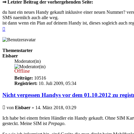
⇒ Letzter Beitrag der vorhergehenden Seite:
du hast ein neues Handy gekauft inklusive einer neuen Nummer? verst
SMS naemlich auch alle weg.
ist dann wenn ein Plan auf deinem Handy ist, dieses sogleich auch reg
Nach
oben
Themenstarter
Eisbaer
Moderator(in)
Offline
Beiträge:
10516
Registriert:
10. Juli 2009, 05:34
Nicht vergessen Handys vor dem 01.10.2012 zu regist
Beitrag
von
Eisbaer
»
14. März 2018, 03:29
Ich habe bei einem freien Händler ein Handy gekauft. Ohne SIM Kar
gesteckt. Meine SIM ist
Prepago
.