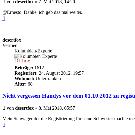
Beitrag
von
desertfox
»
7. Mai 2018, 14:20
@Ernesto, Danke, ich geb das mal weiter...
Nach
oben
desertfox
Verified
Kolumbien-Experte
Offline
Beiträge:
1612
Registriert:
24. August 2012, 19:57
Wohnort:
Unterfranken
Alter:
68
Nicht vergessen Handys vor dem 01.10.2012 zu regist
Beitrag
von
desertfox
»
8. Mai 2018, 05:57
Mein Schwager der die Registirierung für seine Schwester machte me
Nach
oben