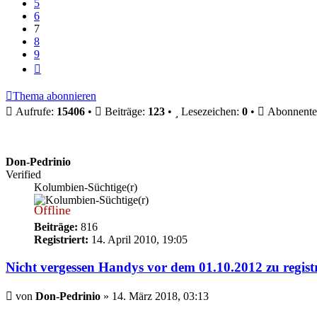
5
6
7
8
9
Nächste
Thema abonnieren
Aufrufe:
15406
•
Beiträge:
123
•
Lesezeichen:
0
•
Abonnente
Don-Pedrinio
Verified
Kolumbien-Süchtige(r)
Offline
Beiträge:
816
Registriert:
14. April 2010, 19:05
Nicht vergessen Handys vor dem 01.10.2012 zu regist
Beitrag
von
Don-Pedrinio
»
14. März 2018, 03:13