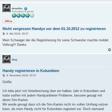
g
desertfox
Kolumbien-Experte
Offline
Nicht vergessen Handys vor dem 01.10.2012 zu registrieren
B
8. Mai 2018, 05:57
e
i
Mein Schwager der die Registirierung für seine Schwester machte meldet
t
Vollzug!!! Danke.
r
a
g
Shaj
Handy registrieren in Kolumbien
B
9. November 2018, 22:07
e
i
Grüße.
t
r
a
Ich lebe jetzt mit Unterbrechung über ein halbes Jahr in Kolumbien und
g
hatte seither mit jedem Handyanbieter Probleme, bessere gesagt mit
deren Sim-Karten.
Mir wurde gesagt dass ich die Sim-Karten nicht im vollen Umfang nutzen
kann, da mein Handy nicht für Kolumbien registiert sei. Doch niemand