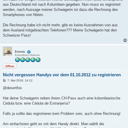
t
aus Deutschland mit nach Kolumbien gegeben. Nun muss es registriert
r
a
werden, nach Aussage meiner Schwägerin ist dazu die Rechnung des
g
Smartphones von Nöten.
Die Rechnung habe ich nicht mehr, gibt es keine Ausnahmen von aus
dem Ausland mitgebrachten Telefonen??? Meine Schwägerin hat den
Schweizer Pass!
Ernesto
Kolumbien-Veteran
Offline
Nicht vergessen Handys vor dem 01.10.2012 zu registrieren
B
7. Mai 2018, 14:12
e
i
@desertfox
t
r
a
Hat deine Schwägerin neben ihrem CH-Pass auch eine kolumbianische
g
Cédula bzw. eine Cédula de Extranjería?
Falls ja sollte das registrieren kein Problem sein, auch ohne Rechnung!
Am einfachsten geht es mit dem Handy direkt. Man wählt die