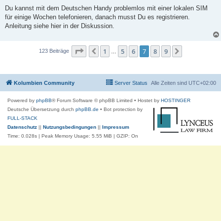
e
i
Du kannst mit dem Deutschen Handy problemlos mit einer lokalen SIM
t
für einige Wochen telefonieren, danach musst Du es registrieren.
r
a
Anleitung siehe hier in der Diskussion.
g
Seite
7
von
9
1
5
6
7
8
9
Vorherige
Nächste
123 Beiträge
…
Kolumbien Community
Server Status
Alle Zeiten sind
UTC+02:00
Powered by
phpBB
® Forum Software © phpBB Limited
• Hostet by
HOSTINGER
Deutsche Übersetzung durch
phpBB.de
• Bot protection by
FULL-STACK
Datenschutz
||
Nutzungsbedingungen
||
Impressum
Time: 0.028s
| Peak Memory Usage: 5.55 MiB | GZIP: On