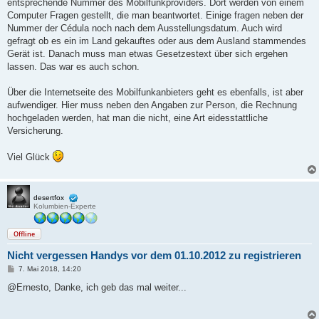
entsprechende Nummer des Mobilfunkproviders. Dort werden von einem
Computer Fragen gestellt, die man beantwortet. Einige fragen neben der
Nummer der Cédula noch nach dem Ausstellungsdatum. Auch wird
gefragt ob es ein im Land gekauftes oder aus dem Ausland stammendes
Gerät ist. Danach muss man etwas Gesetzestext über sich ergehen
lassen. Das war es auch schon.
Über die Internetseite des Mobilfunkanbieters geht es ebenfalls, ist aber
aufwendiger. Hier muss neben den Angaben zur Person, die Rechnung
hochgeladen werden, hat man die nicht, eine Art eidesstattliche
Versicherung.
Viel Glück
desertfox
Kolumbien-Experte
Offline
Nicht vergessen Handys vor dem 01.10.2012 zu registrieren
B
7. Mai 2018, 14:20
e
i
@Ernesto, Danke, ich geb das mal weiter...
t
r
a