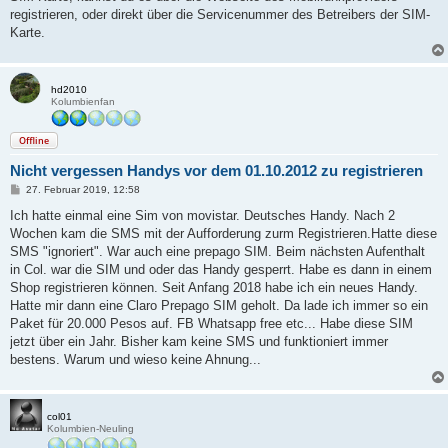
registrieren, oder direkt über die Servicenummer des Betreibers der SIM-
Karte.
hd2010
Kolumbienfan
Offline
Nicht vergessen Handys vor dem 01.10.2012 zu registrieren
B
27. Februar 2019, 12:58
e
i
Ich hatte einmal eine Sim von movistar. Deutsches Handy. Nach 2
t
Wochen kam die SMS mit der Aufforderung zurm Registrieren.Hatte diese
r
a
SMS "ignoriert". War auch eine prepago SIM. Beim nächsten Aufenthalt
g
in Col. war die SIM und oder das Handy gesperrt. Habe es dann in einem
Shop registrieren können. Seit Anfang 2018 habe ich ein neues Handy.
Hatte mir dann eine Claro Prepago SIM geholt. Da lade ich immer so ein
Paket für 20.000 Pesos auf. FB Whatsapp free etc... Habe diese SIM
jetzt über ein Jahr. Bisher kam keine SMS und funktioniert immer
bestens. Warum und wieso keine Ahnung...
col01
Kolumbien-Neuling