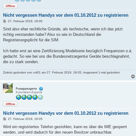
Offline
Nicht vergessen Handys vor dem 01.10.2012 zu registrieren
B
27. Februar 2019, 19:00
e
i
Sind also eher rechtliche Gründe, als technische, wenn ich das jetzt
t
richtig verstanden habe? Also so wie in Deutschland die
r
a
Registrierungsplicht für die SIM.
g
Ich hatte erst an eine Zertifizierung Modelserie bezüglich Frequenzen o.ä.
gedacht. So wie bei uns die Bundesnetzargentur Geräte beschlagnahmt,
die zu stark senden.
Zuletzt geändert von
col01
am 27. Februar 2019, 19:05, insgesamt 1-mal geändert.
Fusagasugeno
Kolumbien-Experte
Offline
Nicht vergessen Handys vor dem 01.10.2012 zu registrieren
B
27. Februar 2019, 19:05
e
i
Wird ein registriertes Telefon gestohlen, kann es über die IME gesperrt
t
werden, und wird dadurch für den neuen Besitzer unbrauchbar.
r