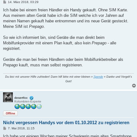
B
14. März 2018, 03:29
e
i
Ich habe bei einem freien Händler ein Handy gekauft. Ohne SIM Karte.
t
Aus meinem alten Gerät habe ich die SIM welche ich vor Jahren auf
r
a
meinen Namen gekauft habe entnommen und ins neue Gerät gesteckt.
g
Meine SIM ist
Prepago
.
So wie ich informiert bin, sind Geräte die man direkt beim
Mobilfunkprovider mit einem Plan kauft, also kein
Prepago
- alle
registriert.
Geräte die man bei freien Händlern oder beim Mobilfunkbetreiber als
Prepago
kauft, muss man selbst registrieren.
Du bist mit unserer Hilfe zufrieden! Dann hilf bitte mit einer kleinen »
Spende
« Danke und Vergelt's
Gott!
desertfox
Kolumbien-Experte
Offline
Nicht vergessen Handys vor dem 01.10.2012 zu registrieren
B
7. Mai 2018, 11:15
e
i
Ich habe vor einigen Wochen meiner Schwägerin mein altes Smartphone