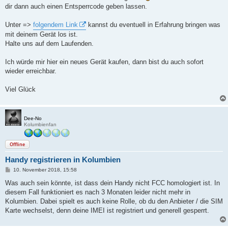
dir dann auch einen Entsperrcode geben lassen.
Unter =>
folgendem Link
kannst du eventuell in Erfahrung bringen was
mit deinem Gerät los ist.
Halte uns auf dem Laufenden.
Ich würde mir hier ein neues Gerät kaufen, dann bist du auch sofort
wieder erreichbar.
Viel Glück
Dee-No
Kolumbienfan
Offline
Handy registrieren in Kolumbien
B
10. November 2018, 15:58
e
i
Was auch sein könnte, ist dass dein Handy nicht FCC homologiert ist. In
t
diesem Fall funktioniert es nach 3 Monaten leider nicht mehr in
r
a
Kolumbien. Dabei spielt es auch keine Rolle, ob du den Anbieter / die SIM
g
Karte wechselst, denn deine IMEI ist registriert und generell gesperrt.