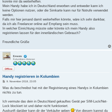
konnte mir da weiterhelfen.
Mein Handy habe ich in Deutschland erworben und entweder kann ich
keine Optionen nutzen, oder die Simkarte kann nur für Notrufe verwendet
werden.
Falls mir hier jemand damit weiterhelfen könnte, wäre ich sehr dankbar,
da ich als Freelancer online auf Empfang sein muss.
In welcher Einrichtung müsste oder könnte ich mein Handy also
registrieren lassen für den innerländischen Gebrauch?
Freundliche Grüße
Ernesto
Kolumbien-Veteran
Offline
Handy registrieren in Kolumbien
B
9. November 2018, 23:05
e
i
Was du beschreibst hat mit der Registrierung eines Handys in Kolumbien
t
nichts zu tun.
r
a
g
Ich vermute das dein in Deutschland gekauftes Gerät per SIM-Lock/Net-
Lock blockiert ist und daher nicht funktioniert.
Auskunft darüber kann dir der Verkäufer geben
Von diesem kannst du