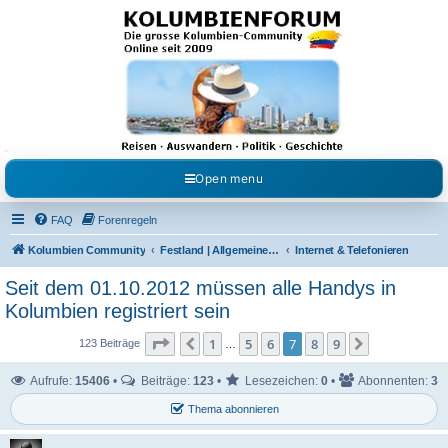
Kolumbienforum - Das
grosse Forum der
Freunde Kolumbiens
Reisen, Auswandern, Kultur, Politik, Geschichte und Visum in Kolumbien und Venezuela.
Austausch, Erfahrungen und Gemeinschaft im Kolumbienforum
Open menu
FAQ
Forenregeln
Kolumbien Community
Festland | Allgemeine Fragen
Internet & Telefonieren
Seit dem 01.10.2012 müssen alle Handys in
Kolumbien registriert sein
Seite
7
von
9
1
5
6
7
8
9
Vorherige
Nächste
123 Beiträge
…
Aufrufe:
15406
•
Beiträge:
123
•
Lesezeichen:
0
•
Abonnenten:
3
Thema abonnieren