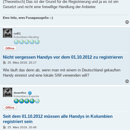
a
(Theoretisch) Das ist der Grund für die Registrierung und ja es ist ein
g
Gesetzt und nicht eine freiwillige Handlung der Anbieter.
Eres feliz, eres Fusagasugeño :-)
col01
Kolumbien-Neuling
Offline
Nicht vergessen Handys vor dem 01.10.2012 zu registrieren
B
25. März 2019, 20:17
e
i
Wie läuft das denn ab, wenn man mit einem in Deutschland gekauften
t
Handy einreist und eine lokale SIM verwenden will?
r
a
g
desertfox
Kolumbien-Experte
Offline
Seit dem 01.10.2012 müssen alle Handys in Kolumbien
registriert sein
B
25. März 2019, 20:46