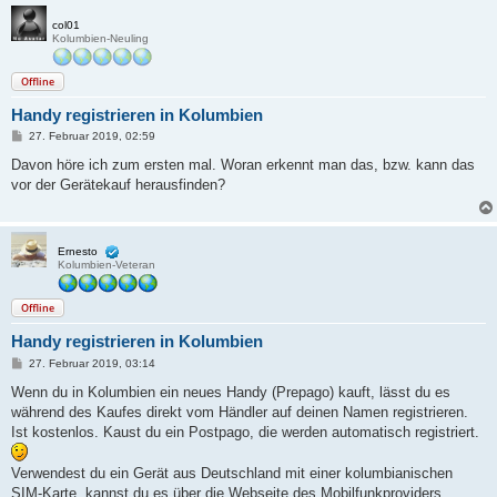
col01
Kolumbien-Neuling
Offline
Handy registrieren in Kolumbien
B
27. Februar 2019, 02:59
e
i
Davon höre ich zum ersten mal. Woran erkennt man das, bzw. kann das
t
vor der Gerätekauf herausfinden?
r
a
g
Ernesto
Kolumbien-Veteran
Offline
Handy registrieren in Kolumbien
B
27. Februar 2019, 03:14
e
i
Wenn du in Kolumbien ein neues Handy (Prepago) kauft, lässt du es
t
während des Kaufes direkt vom Händler auf deinen Namen registrieren.
r
a
Ist kostenlos. Kaust du ein Postpago, die werden automatisch registriert.
g
Verwendest du ein Gerät aus Deutschland mit einer kolumbianischen
SIM-Karte, kannst du es über die Webseite des Mobilfunkproviders