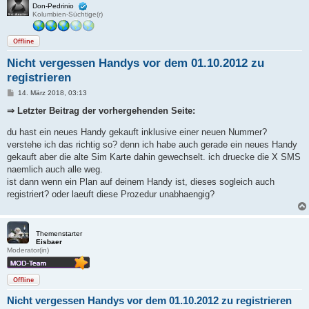
Don-Pedrinio
Kolumbien-Süchtige(r)
Offline
Nicht vergessen Handys vor dem 01.10.2012 zu
registrieren
B
14. März 2018, 03:13
e
i
⇒ Letzter Beitrag der vorhergehenden Seite:
t
r
du hast ein neues Handy gekauft inklusive einer neuen Nummer?
a
g
verstehe ich das richtig so? denn ich habe auch gerade ein neues Handy
gekauft aber die alte Sim Karte dahin gewechselt. ich druecke die X SMS
naemlich auch alle weg.
ist dann wenn ein Plan auf deinem Handy ist, dieses sogleich auch
registriert? oder laeuft diese Prozedur unabhaengig?
Themenstarter
Eisbaer
Moderator(in)
Offline
Nicht vergessen Handys vor dem 01.10.2012 zu registrieren