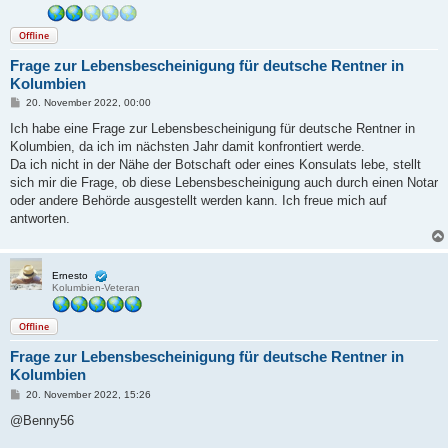
Offline
Frage zur Lebensbescheinigung für deutsche Rentner in
Kolumbien
B
20. November 2022, 00:00
e
i
Ich habe eine Frage zur Lebensbescheinigung für deutsche Rentner in
t
Kolumbien, da ich im nächsten Jahr damit konfrontiert werde.
r
a
Da ich nicht in der Nähe der Botschaft oder eines Konsulats lebe, stellt
g
sich mir die Frage, ob diese Lebensbescheinigung auch durch einen Notar
oder andere Behörde ausgestellt werden kann. Ich freue mich auf
antworten.
Ernesto
Kolumbien-Veteran
Offline
Frage zur Lebensbescheinigung für deutsche Rentner in
Kolumbien
B
20. November 2022, 15:26
e
i
@Benny56
t
r