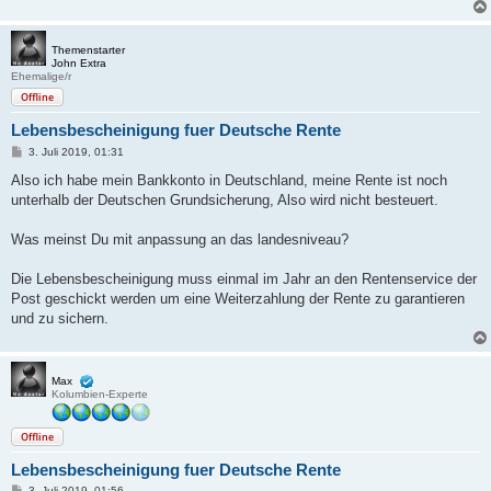
a
g
Themenstarter
John Extra
Ehemalige/r
Offline
Lebensbescheinigung fuer Deutsche Rente
B
3. Juli 2019, 01:31
e
i
Also ich habe mein Bankkonto in Deutschland, meine Rente ist noch
t
unterhalb der Deutschen Grundsicherung, Also wird nicht besteuert.
r
a
g
Was meinst Du mit anpassung an das landesniveau?
Die Lebensbescheinigung muss einmal im Jahr an den Rentenservice der
Post geschickt werden um eine Weiterzahlung der Rente zu garantieren
und zu sichern.
Max
Kolumbien-Experte
Offline
Lebensbescheinigung fuer Deutsche Rente
B
3. Juli 2019, 01:56