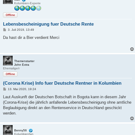
Kolumbien-Experte
Offline
Lebensbescheinigung fuer Deutsche Rente
B
3. Juli 2019, 13:49
e
i
Da hast dir a Bier verdient Merci
t
r
a
g
Themenstarter
John Extra
Ehemalige/r
Offline
(Corona Krise) Info fuer Deutsche Rentner in Kolumbien
B
13. Mai 2020, 19:24
e
i
Laut Auskunft der Deutschen Botschaft in Bogota kann in diesem Jahr
t
(Corona-Krise) die jährlich anfallende Lebensbescheinigung ohne amtliche
r
a
Beglaubigung direkt an den Rentenservice in Deutschland geschickt
g
werden.
Benny56
Kolumbienfan