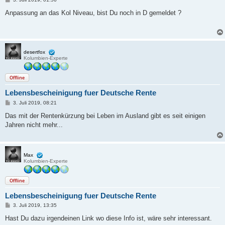
e
i
Anpassung an das Kol Niveau, bist Du noch in D gemeldet ?
t
r
a
g
desertfox
Kolumbien-Experte
Offline
Lebensbescheinigung fuer Deutsche Rente
B
3. Juli 2019, 08:21
e
i
Das mit der Rentenkürzung bei Leben im Ausland gibt es seit einigen
t
Jahren nicht mehr...
r
a
g
Max
Kolumbien-Experte
Offline
Lebensbescheinigung fuer Deutsche Rente
B
3. Juli 2019, 13:35
e
i
Hast Du dazu irgendeinen Link wo diese Info ist, wäre sehr interessant.
t