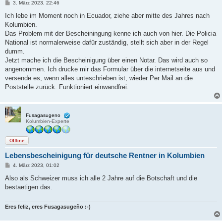
B
3. März 2023, 22:46
e
i
Ich lebe im Moment noch in Ecuador, ziehe aber mitte des Jahres nach
t
Kolumbien.
r
a
Das Problem mit der Bescheiningung kenne ich auch von hier. Die Policia
g
National ist normalerweise dafür zuständig, stellt sich aber in der Regel
dumm.
Jetzt mache ich die Bescheinigung über einen Notar. Das wird auch so
angenommen. Ich drucke mir das Formular über die internetseite aus und
versende es, wenn alles unteschrieben ist, wieder Per Mail an die
Poststelle zurück. Funktioniert einwandfrei.
Fusagasugeno
Kolumbien-Experte
Offline
Lebensbescheinigung für deutsche Rentner in Kolumbien
B
4. März 2023, 01:02
e
i
Also als Schweizer muss ich alle 2 Jahre auf die Botschaft und die
t
bestaetigen das.
r
a
g
Eres feliz, eres Fusagasugeño :-)