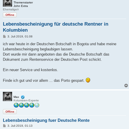
Themenstarter
John Extra
Ehemalige/r
Offline
Lebensbescheinigung für deutsche Rentner in
Kolumbien
B
3. Juli 2019, 01:08
e
i
ich war heute in der Deutschen Botschaft in Bogota und habe meine
t
Lebensbescheinigung beglaubigen lassen.
r
a
Dort wurde mir dann angeboten das die Deutsche Botschaft das
g
Dokument zum Rentenservice der Deutschen Post schickt.
Ein neuer Service und kostenlos.
Finde ich gut und vor allem ... das Porto gespart.
Max
Kolumbien-Experte
Offline
Lebensbescheinigung fuer Deutsche Rente
B
3. Juli 2019, 01:13
e