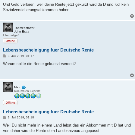
i
Und Geld verloren, weil deine Rente jetzt gekürzt wird da D und Kol kein
t
Sozialversicherungsabkommen haben
r
a
g
Themenstarter
John Extra
Ehemalige/r
Offline
Lebensbescheinigung fuer Deutsche Rente
B
3. Juli 2019, 01:17
e
i
Warum sollte die Rente gekuerzt werden?
t
r
a
g
Max
Kolumbien-Experte
Offline
Lebensbescheinigung fuer Deutsche Rente
B
3. Juli 2019, 01:18
e
i
Weil Du nicht mehr in einem Land lebst das ein Abkommen mit D hat und
t
von daher wird die Rente dem Landesniveau angepasst.
r