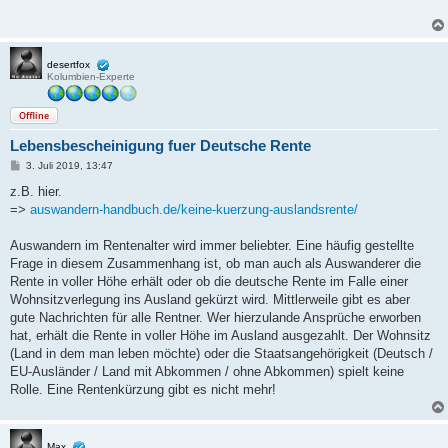
r
a
g
desertfox
Kolumbien-Experte
Offline
Lebensbescheinigung fuer Deutsche Rente
B
3. Juli 2019, 13:47
e
i
z.B. hier.
t
=>
auswandern-handbuch.de/keine-kuerzung-auslandsrente/
r
a
g
Auswandern im Rentenalter wird immer beliebter. Eine häufig gestellte
Frage in diesem Zusammenhang ist, ob man auch als Auswanderer die
Rente in voller Höhe erhält oder ob die deutsche Rente im Falle einer
Wohnsitzverlegung ins Ausland gekürzt wird. Mittlerweile gibt es aber
gute Nachrichten für alle Rentner. Wer hierzulande Ansprüche erworben
hat, erhält die Rente in voller Höhe im Ausland ausgezahlt. Der Wohnsitz
(Land in dem man leben möchte) oder die Staatsangehörigkeit (Deutsch /
EU-Ausländer / Land mit Abkommen / ohne Abkommen) spielt keine
Rolle. Eine Rentenkürzung gibt es nicht mehr!
Max