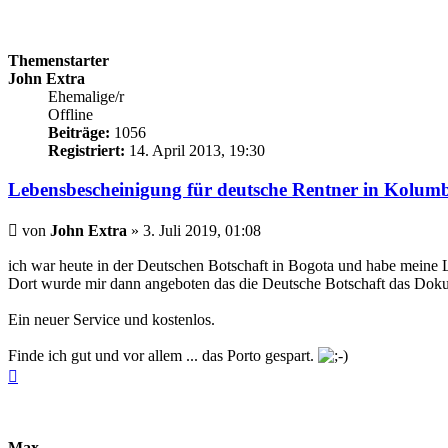
Themenstarter
John Extra
Ehemalige/r
Offline
Beiträge:
1056
Registriert:
14. April 2013, 19:30
Lebensbescheinigung für deutsche Rentner in Kolum
Beitrag
von
John Extra
»
3. Juli 2019, 01:08
ich war heute in der Deutschen Botschaft in Bogota und habe meine 
Dort wurde mir dann angeboten das die Deutsche Botschaft das Doku
Ein neuer Service und kostenlos.
Finde ich gut und vor allem ... das Porto gespart.
Nach
oben
Max