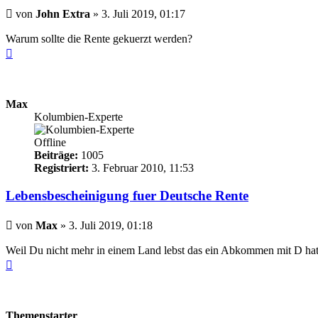
Beitrag
von
John Extra
»
3. Juli 2019, 01:17
Warum sollte die Rente gekuerzt werden?
Nach
oben
Max
Kolumbien-Experte
Offline
Beiträge:
1005
Registriert:
3. Februar 2010, 11:53
Lebensbescheinigung fuer Deutsche Rente
Beitrag
von
Max
»
3. Juli 2019, 01:18
Weil Du nicht mehr in einem Land lebst das ein Abkommen mit D hat
Nach
oben
Themenstarter