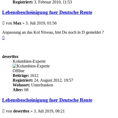
Registriert:
3. Februar 2010, 11:53
Lebensbescheinigung fuer Deutsche Rente
Beitrag
von
Max
»
3. Juli 2019, 01:56
Anpassung an das Kol Niveau, bist Du noch in D gemeldet ?
Nach
oben
desertfox
Kolumbien-Experte
Offline
Beiträge:
1612
Registriert:
24. August 2012, 19:57
Wohnort:
Unterfranken
Alter:
68
Lebensbescheinigung fuer Deutsche Rente
Beitrag
von
desertfox
»
3. Juli 2019, 08:21