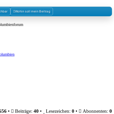
chbar
Wohin soll mein Beitrag
Kolumbienforum
Kolumbien
656
•
Beiträge:
40
•
Lesezeichen:
0
•
Abonnenten:
0