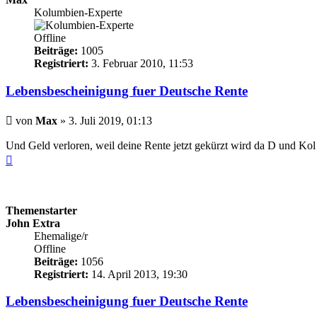
Kolumbien-Experte
Offline
Beiträge:
1005
Registriert:
3. Februar 2010, 11:53
Lebensbescheinigung fuer Deutsche Rente
Beitrag
von
Max
»
3. Juli 2019, 01:13
Und Geld verloren, weil deine Rente jetzt gekürzt wird da D und K
Nach
oben
Themenstarter
John Extra
Ehemalige/r
Offline
Beiträge:
1056
Registriert:
14. April 2013, 19:30
Lebensbescheinigung fuer Deutsche Rente