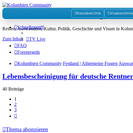
Kolumbienforum - Das grosse 
Reiseberichte
Visabestimm
Schnellzugriff
Reisen, Auswandern, Kultur, Politik, Geschichte und Visum in Kol
Zum Inhalt
TV Live
FAQ
Forenregeln
Kolumbien Community
Festland | Allgemeine Fragen
Auswan
Lebensbescheinigung für deutsche Rentne
40 Beiträge
1
2
3
Nächste
Thema abonnieren