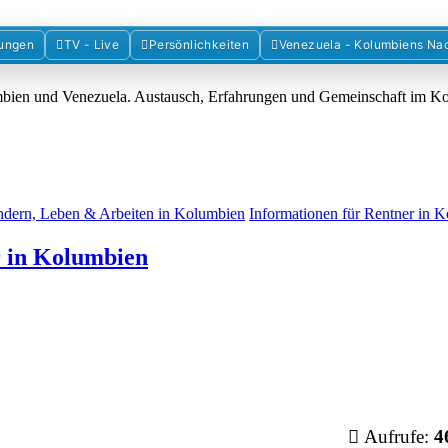
Forum der Freunde Kolumbiens
ungen
TV - Live
Persönlichkeiten
Venezuela - Kolumbiens Na
umbien und Venezuela. Austausch, Erfahrungen und Gemeinschaft im 
dern, Leben & Arbeiten in Kolumbien
Informationen für Rentner in 
r in Kolumbien
Aufrufe:
4