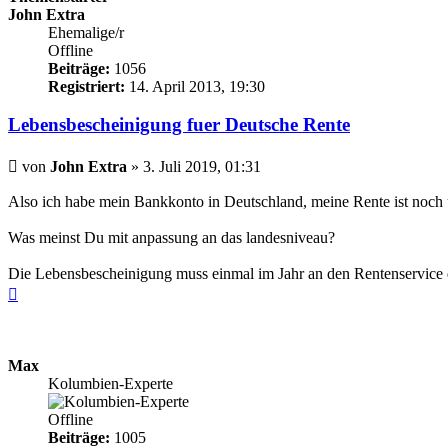
John Extra
Ehemalige/r
Offline
Beiträge:
1056
Registriert:
14. April 2013, 19:30
Lebensbescheinigung fuer Deutsche Rente
Beitrag
von
John Extra
»
3. Juli 2019, 01:31
Also ich habe mein Bankkonto in Deutschland, meine Rente ist noch 
Was meinst Du mit anpassung an das landesniveau?
Die Lebensbescheinigung muss einmal im Jahr an den Rentenservice d
Nach
oben
Max
Kolumbien-Experte
Offline
Beiträge:
1005