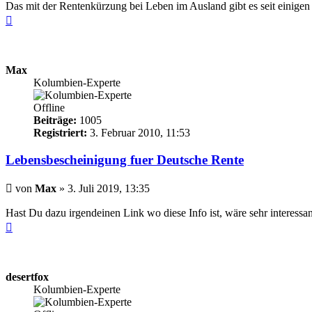
Das mit der Rentenkürzung bei Leben im Ausland gibt es seit einigen 
Nach
oben
Max
Kolumbien-Experte
Offline
Beiträge:
1005
Registriert:
3. Februar 2010, 11:53
Lebensbescheinigung fuer Deutsche Rente
Beitrag
von
Max
»
3. Juli 2019, 13:35
Hast Du dazu irgendeinen Link wo diese Info ist, wäre sehr interessan
Nach
oben
desertfox
Kolumbien-Experte