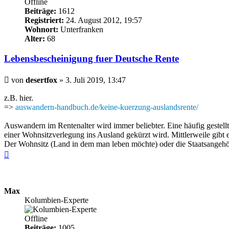
Offline
Beiträge:
1612
Registriert:
24. August 2012, 19:57
Wohnort:
Unterfranken
Alter:
68
Lebensbescheinigung fuer Deutsche Rente
Beitrag
von
desertfox
»
3. Juli 2019, 13:47
z.B. hier.
=>
auswandern-handbuch.de/keine-kuerzung-auslandsrente/
Auswandern im Rentenalter wird immer beliebter. Eine häufig gestell
einer Wohnsitzverlegung ins Ausland gekürzt wird. Mittlerweile gibt 
Der Wohnsitz (Land in dem man leben möchte) oder die Staatsangehö
Nach
oben
Max
Kolumbien-Experte
Offline
Beiträge:
1005