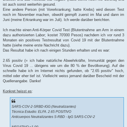
ist auch sonst weiterhin gesund.
Eine andere Person (mit Vorerkrankung; hatte Krebs) wird diesen Test
noch im November machen, obwohl geimpft zuerst im Mai und dann im
Juni (meine Erkrankung war im Juli). Ich werde darüber berichten.
Ich machte einen Anti-Körper Covid Test (Blutentnahme am Arm in einem
dazu authorisierten Labor; kostet 70'000 Pesos) nachdem ich vor rund 3
Monaten ein positives Testresultat von Covid 19 mit der Blutentnahme
hatte (siehe meine erste Nachricht dazu).
Das Resultat habe ich nach einigen Stunden erhalten und es war:
2.65 positiv (= ich habe natürliche Abwehrkräfte, Immunität gegen den
Virus Covid 19 ... übrigens wie um die 80 % der Bevölkerung). Auf die
schnelle habe ich im Internet nichts gefunden, ob "2.65 positiv" hoch,
mittel oder eher tief ist. Vielleicht weiss jemand darüber Bescheid mit der
Quellenangabe. Danke!
Konkret heisst es
:
SARS-COV-2-SRBD-IGG (Neutralizantes)
Técnica Estudio: ELFA. 2.65 POSITIVO
Anticuerpos Neutralizantes S-RBD - IgG SARS-COV-2
NEGATIVO <1.00