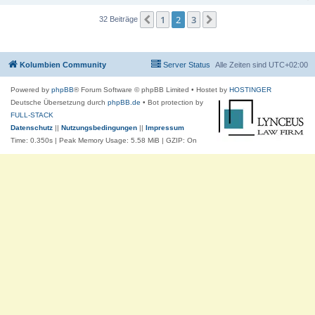
1
2
3
Vorherige
Nächste
32 Beiträge
Kolumbien Community
Server Status
Alle Zeiten sind
UTC+02:00
Powered by
phpBB
® Forum Software © phpBB Limited
• Hostet by
HOSTINGER
Deutsche Übersetzung durch
phpBB.de
• Bot protection by
FULL-STACK
Datenschutz
||
Nutzungsbedingungen
||
Impressum
Time: 0.350s
| Peak Memory Usage: 5.58 MiB | GZIP: On