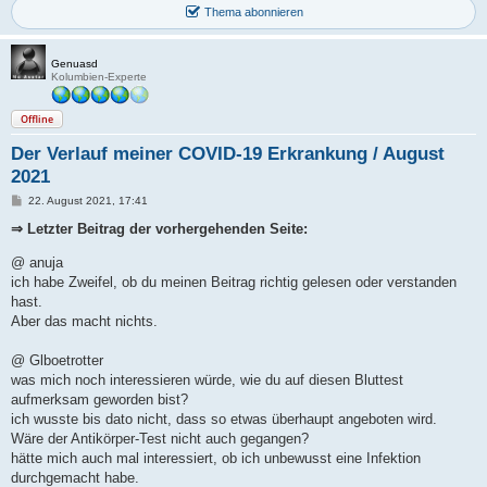
Thema abonnieren
Genuasd
Kolumbien-Experte
Offline
Der Verlauf meiner COVID-19 Erkrankung / August
2021
B
22. August 2021, 17:41
e
i
⇒ Letzter Beitrag der vorhergehenden Seite:
t
r
@ anuja
a
g
ich habe Zweifel, ob du meinen Beitrag richtig gelesen oder verstanden
hast.
Aber das macht nichts.
@ Glboetrotter
was mich noch interessieren würde, wie du auf diesen Bluttest
aufmerksam geworden bist?
ich wusste bis dato nicht, dass so etwas überhaupt angeboten wird.
Wäre der Antikörper-Test nicht auch gegangen?
hätte mich auch mal interessiert, ob ich unbewusst eine Infektion
durchgemacht habe.