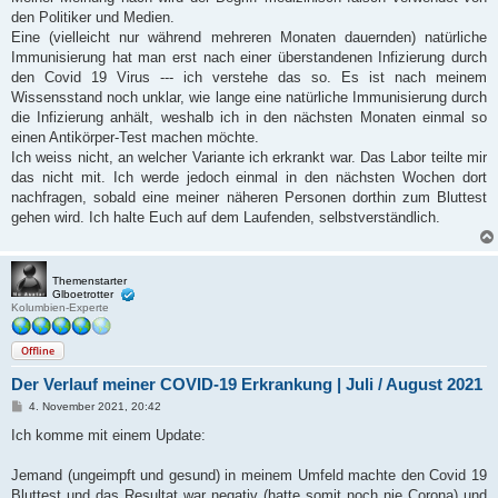
den Politiker und Medien.
Eine (vielleicht nur während mehreren Monaten dauernden) natürliche
Immunisierung hat man erst nach einer überstandenen Infizierung durch
den Covid 19 Virus --- ich verstehe das so. Es ist nach meinem
Wissensstand noch unklar, wie lange eine natürliche Immunisierung durch
die Infizierung anhält, weshalb ich in den nächsten Monaten einmal so
einen Antikörper-Test machen möchte.
Ich weiss nicht, an welcher Variante ich erkrankt war. Das Labor teilte mir
das nicht mit. Ich werde jedoch einmal in den nächsten Wochen dort
nachfragen, sobald eine meiner näheren Personen dorthin zum Bluttest
gehen wird. Ich halte Euch auf dem Laufenden, selbstverständlich.
Themenstarter
Glboetrotter
Kolumbien-Experte
Offline
Der Verlauf meiner COVID-19 Erkrankung | Juli / August 2021
B
4. November 2021, 20:42
e
i
Ich komme mit einem Update:
t
r
a
Jemand (ungeimpft und gesund) in meinem Umfeld machte den Covid 19
g
Bluttest und das Resultat war negativ (hatte somit noch nie Corona) und