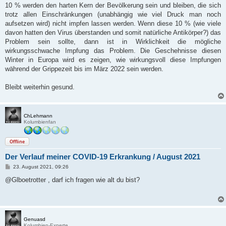
10 % werden den harten Kern der Bevölkerung sein und bleiben, die sich
trotz allen Einschränkungen (unabhängig wie viel Druck man noch
aufsetzen wird) nicht impfen lassen werden. Wenn diese 10 % (wie viele
davon hatten den Virus überstanden und somit natürliche Antikörper?) das
Problem sein sollte, dann ist in Wirklichkeit die mögliche
wirkungsschwache Impfung das Problem. Die Geschehnisse diesen
Winter in Europa wird es zeigen, wie wirkungsvoll diese Impfungen
während der Grippezeit bis im März 2022 sein werden.
Bleibt weiterhin gesund.
ChLehmann
Kolumbienfan
Offline
Der Verlauf meiner COVID-19 Erkrankung / August 2021
B
23. August 2021, 09:26
e
i
@Glboetrotter , darf ich fragen wie alt du bist?
t
r
a
g
Genuasd
Kolumbien-Experte