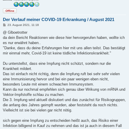
Offline
Der Verlauf meiner COVID-19 Erkrankung / August 2021
B
23. August 2021, 11:18
e
i
@ Glboetrotter
t
da dein Bericht Reaktionen wie diese hier hervorgerufen haben, wollte ich
r
a
es nur erwähnt haben..
g
"Danke, dass du deine Erfahrungen hier mit uns allen teilst. Das bestätigt
mir einmal mehr, Covid-19 ist keine tödliche Infektionskrankheit."
Du unterstellst, dass eine Impfung nicht schützt, sondern nur die
Krankheit mildert.
Das ist einfach nicht richtig, denn die Impfung ruft bei sehr sehr vielen
eine Immunisierung hervor und bei ein paar wenigen eben nicht,
besonders Leute mit einem schwachen Immunsystem.
Kann da nur nochmal empfehlen sich genau über Wrikung von mRNA und
Vektor-Impfstoffe schlau zu machen.
Die 3. Impfung wird aktuell diskutiert und das zunächst für Risikogruppen,
die anfang des Jahres geimpft wurden, aber feststeht da noch nichts.
Vielleicht ist sie bei vielen gar nicht nötig.
sich gegen eine Impfung zu entscheiden heißt auch, das Risiko einer
Infektion billigend in Kauf zu nehmen und das ist ja auch in diesem Fall