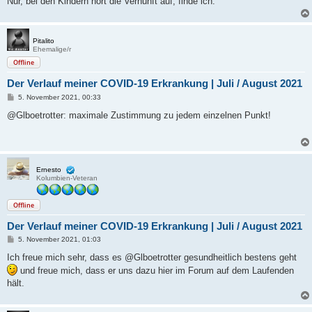
Nur, bei den Kindern hört die Vernunft auf, finde ich.
Pitalito
Ehemalige/r
Offline
Der Verlauf meiner COVID-19 Erkrankung | Juli / August 2021
B
5. November 2021, 00:33
e
i
@Glboetrotter: maximale Zustimmung zu jedem einzelnen Punkt!
t
r
a
g
Ernesto
Kolumbien-Veteran
Offline
Der Verlauf meiner COVID-19 Erkrankung | Juli / August 2021
B
5. November 2021, 01:03
e
i
Ich freue mich sehr, dass es @Glboetrotter gesundheitlich bestens geht
t
und freue mich, dass er uns dazu hier im Forum auf dem Laufenden
r
a
hält.
g