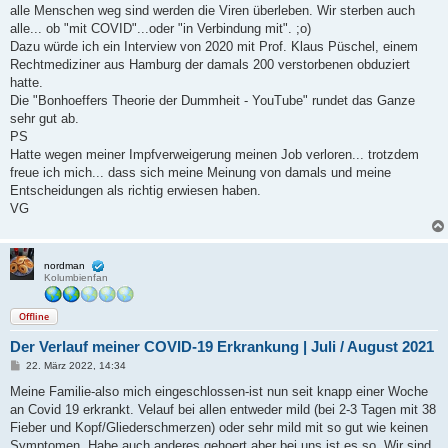
alle Menschen weg sind werden die Viren überleben. Wir sterben auch
alle... ob "mit COVID"...oder "in Verbindung mit". ;o)
Dazu würde ich ein Interview von 2020 mit Prof. Klaus Püschel, einem
Rechtmediziner aus Hamburg der damals 200 verstorbenen obduziert
hatte.
Die "Bonhoeffers Theorie der Dummheit - YouTube" rundet das Ganze
sehr gut ab.
PS
Hatte wegen meiner Impfverweigerung meinen Job verloren... trotzdem
freue ich mich... dass sich meine Meinung von damals und meine
Entscheidungen als richtig erwiesen haben.
VG
nordman
Kolumbienfan
Offline
Der Verlauf meiner COVID-19 Erkrankung | Juli / August 2021
B
22. März 2022, 14:34
e
i
Meine Familie-also mich eingeschlossen-ist nun seit knapp einer Woche
t
an Covid 19 erkrankt. Velauf bei allen entweder mild (bei 2-3 Tagen mit 38
r
a
Fieber und Kopf/Gliederschmerzen) oder sehr mild mit so gut wie keinen
g
Symptomen. Habe auch anderes gehoert aber bei uns ist es so. Wir sind