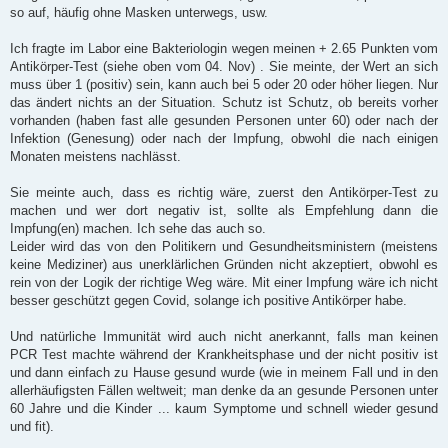
so auf, häufig ohne Masken unterwegs, usw.
Ich fragte im Labor eine Bakteriologin wegen meinen + 2.65 Punkten vom
Antikörper-Test (siehe oben vom 04. Nov) . Sie meinte, der Wert an sich
muss über 1 (positiv) sein, kann auch bei 5 oder 20 oder höher liegen. Nur
das ändert nichts an der Situation. Schutz ist Schutz, ob bereits vorher
vorhanden (haben fast alle gesunden Personen unter 60) oder nach der
Infektion (Genesung) oder nach der Impfung, obwohl die nach einigen
Monaten meistens nachlässt.
Sie meinte auch, dass es richtig wäre, zuerst den Antikörper-Test zu
machen und wer dort negativ ist, sollte als Empfehlung dann die
Impfung(en) machen. Ich sehe das auch so.
Leider wird das von den Politikern und Gesundheitsministern (meistens
keine Mediziner) aus unerklärlichen Gründen nicht akzeptiert, obwohl es
rein von der Logik der richtige Weg wäre. Mit einer Impfung wäre ich nicht
besser geschützt gegen Covid, solange ich positive Antikörper habe.
Und natürliche Immunität wird auch nicht anerkannt, falls man keinen
PCR Test machte während der Krankheitsphase und der nicht positiv ist
und dann einfach zu Hause gesund wurde (wie in meinem Fall und in den
allerhäufigsten Fällen weltweit; man denke da an gesunde Personen unter
60 Jahre und die Kinder ... kaum Symptome und schnell wieder gesund
und fit).