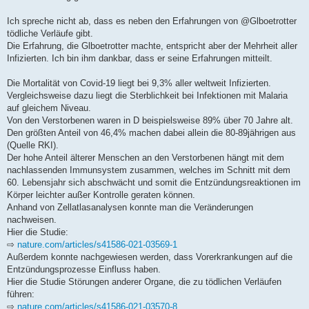
Ich spreche nicht ab, dass es neben den Erfahrungen von @Glboetrotter
tödliche Verläufe gibt.
Die Erfahrung, die Glboetrotter machte, entspricht aber der Mehrheit aller
Infizierten. Ich bin ihm dankbar, dass er seine Erfahrungen mitteilt.
Die Mortalität von Covid-19 liegt bei 9,3% aller weltweit Infizierten.
Vergleichsweise dazu liegt die Sterblichkeit bei Infektionen mit Malaria
auf gleichem Niveau.
Von den Verstorbenen waren in D beispielsweise 89% über 70 Jahre alt.
Den größten Anteil von 46,4% machen dabei allein die 80-89jährigen aus
(Quelle RKI).
Der hohe Anteil älterer Menschen an den Verstorbenen hängt mit dem
nachlassenden Immunsystem zusammen, welches im Schnitt mit dem
60. Lebensjahr sich abschwächt und somit die Entzündungsreaktionen im
Körper leichter außer Kontrolle geraten können.
Anhand von Zellatlasanalysen konnte man die Veränderungen
nachweisen.
Hier die Studie:
⇨
nature.com/articles/s41586-021-03569-1
Außerdem konnte nachgewiesen werden, dass Vorerkrankungen auf die
Entzündungsprozesse Einfluss haben.
Hier die Studie Störungen anderer Organe, die zu tödlichen Verläufen
führen:
⇨
nature.com/articles/s41586-021-03570-8