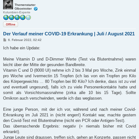
Themenstarter
Glboetrotter
Kolumbien-Experte
Offline
Der Verlauf meiner COVID-19 Erkrankung | Juli / August 2021
B
6. Februar 2022, 02:42
e
i
Ich habe ein Update:
t
r
a
Meine Vitamin D und D-Dimmer Werte (Test via Blutentnahme) waren
g
leicht über der Mitte der gesunden Bandbreite.
Vitamin C und D (8000 UI) nehme ich 2 bis 3 Mal pro Woche, Zink einmal
pro Woche und Ivermectin 15 Tropfen (ich las von ein Tropfen pro Kilo
des Körpergewichts ... 80 Tropfen bei 80 Kilo? Ich denke, dass ist zu viel
und eventuell ungesund), falls ich zu viele Personenkontakte hatte und
somit als Vorsichtsmassnahme (zirka alle 10 bis 15 Tage). Sollte
Omikron auch verschwinden, werde ich das weglassen.
Eine junge Person, mit der ich vor, während und nach meiner Covid-
Erkrankung im Juli 2021 in (nicht engen!) Kontakt war, machte gestern
den Covid-Test mit Blutentnahme (nicht ein PCR oder Antigen-Test).
Das überraschende Ergebnis: negativ (= niemals bisher mit Covid
erkrankt).
Junge Leute sind draussen, treffen sich, gehen an Konzerte, passen nicht