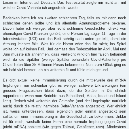
Lesen im Internet auf Deutsch. Das Testresultat zeigte mir nicht an, mit
welcher Covid-Variante ich angesteckt wurde.
Bedenken hatte ich am zweiten schlechten Tag, falls es mir dann noch
schlechter gehen sollte und ich allenfalls Atmungsprobleme bekäme.
Davon habe ich wenige, aber echt schlimme Geschichten direkt von
ehemaligen Covid-Kranken gehört; eine Person lag sogar 11 Tage in der
Intensivstation (UCI) und das Bett schräg nach unten gestellt, damit die
Atmung leichter fällt. Was für ein Horror wäre das für mich; ins Spital
wollte ich auf keinen Fall. Und gemäss den Todeszahlen im April, Mai und
Juni musste ich annehmen, dass vielleicht wirklich hier falsch behandelt
wird, da die Spitäler (wenige Spitäler behandeln Covid-Patienten) pro
Covid-Toten über 35 Millionen Pesos bekommen. Nun, zum Glück ging es
mir bald viel besser. Ich bin weiterhin fit und fühle mich gesund.
Es gibt aktuell keine Immunisierung durch die mittlerweile drei mRNA
Impfungen; nur scheinbar gibt es weniger schwere Erkrankungen (ein
grosses Fragezeichen bleibt dazu, ob die Spitäler in DE ehrlich
rapportieren, wenn man Berichte aus Schottland, Malta, Israel und Island
liest). Jedoch wird weiterhin der Geimpfte (und der Ungeimpfte natürlich
auch) durch die relativ harmlose Delta-Variante angesteckt. Wer ehrlich
ist, weiss unterdessen, dass eigentlich jeder einmal angesteckt sein
sollte, um eine Immunisierung in der Gesellschaft zu bekommen. Unklar
ist für mich, weshalb keine Firma eine normale Impfung gegen Covid
(nicht mRNA) anbietet (wie gegen Tollwut, Gelbfieber, usw). Mindestens