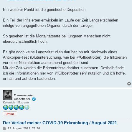
Ein weiterer Punkt ist die genetische Disposition.
Ein Teil der Infizierten enwickeln im Laufe der Zeit Langzeitschäden
infolge von angegriffenen Organen durch den Erreger.
So gesehen ist die Mortalitätsrate bei jüngeren Menschen nicht
überdurchschnittlich hoch.
Es gibt noch keine Langzeitstudien darüber, ob mit Nachweis eines
Antikörper-Test (Blutuntersuchung, wie bei @Glboetrotter), die Infizierten
vor einer Neuinfektion ausreichend geschützt sind.
Mit der Zeit werden die Erkenntnisse darüber zunehmen. Deshalb finde
ich die Informationen hier von @Glboetrotter sehr nützlich und ich hoffe,
er hält und auf dem Laufenden.
Themenstarter
Glboetrotter
Kolumbien-Experte
Offline
Der Verlauf meiner COVID-19 Erkrankung / August 2021
B
23. August 2021, 21:36
e