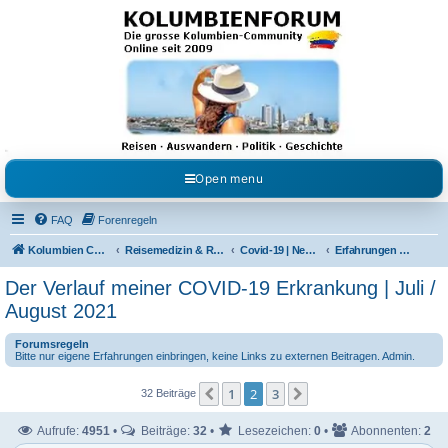
Kolumbienforum - Das
grosse Forum der
Freunde Kolumbiens
Reisen, Auswandern, Kultur, Politik, Geschichte und Visum in Kolumbien und Venezuela.
Austausch, Erfahrungen und Gemeinschaft im Kolumbienforum
Open menu
FAQ
Forenregeln
Kolumbien Community
Reisemedizin & Reisehinweise
Covid-19 | News | Information | Fragen
Erfahrungen über den Verlauf von Covid-19
Der Verlauf meiner COVID-19 Erkrankung | Juli /
August 2021
Forumsregeln
Bitte nur eigene Erfahrungen einbringen, keine Links zu externen Beitragen. Admin.
1
2
3
Vorherige
Nächste
32 Beiträge
Aufrufe:
4951
•
Beiträge:
32
•
Lesezeichen:
0
•
Abonnenten:
2