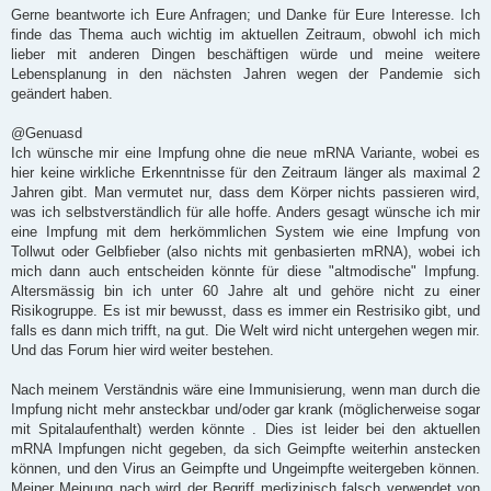
i
Gerne beantworte ich Eure Anfragen; und Danke für Eure Interesse. Ich
t
finde das Thema auch wichtig im aktuellen Zeitraum, obwohl ich mich
r
a
lieber mit anderen Dingen beschäftigen würde und meine weitere
g
Lebensplanung in den nächsten Jahren wegen der Pandemie sich
geändert haben.
@Genuasd
Ich wünsche mir eine Impfung ohne die neue mRNA Variante, wobei es
hier keine wirkliche Erkenntnisse für den Zeitraum länger als maximal 2
Jahren gibt. Man vermutet nur, dass dem Körper nichts passieren wird,
was ich selbstverständlich für alle hoffe. Anders gesagt wünsche ich mir
eine Impfung mit dem herkömmlichen System wie eine Impfung von
Tollwut oder Gelbfieber (also nichts mit genbasierten mRNA), wobei ich
mich dann auch entscheiden könnte für diese "altmodische" Impfung.
Altersmässig bin ich unter 60 Jahre alt und gehöre nicht zu einer
Risikogruppe. Es ist mir bewusst, dass es immer ein Restrisiko gibt, und
falls es dann mich trifft, na gut. Die Welt wird nicht untergehen wegen mir.
Und das Forum hier wird weiter bestehen.
Nach meinem Verständnis wäre eine Immunisierung, wenn man durch die
Impfung nicht mehr ansteckbar und/oder gar krank (möglicherweise sogar
mit Spitalaufenthalt) werden könnte . Dies ist leider bei den aktuellen
mRNA Impfungen nicht gegeben, da sich Geimpfte weiterhin anstecken
können, und den Virus an Geimpfte und Ungeimpfte weitergeben können.
Meiner Meinung nach wird der Begriff medizinisch falsch verwendet von