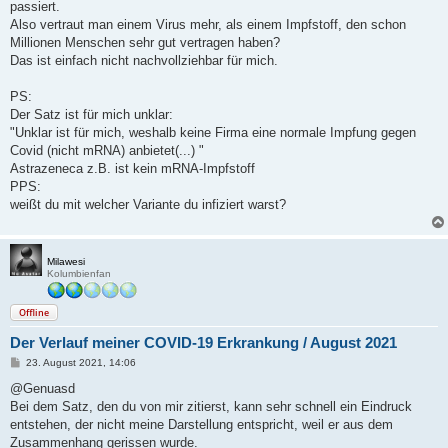
passiert.
Also vertraut man einem Virus mehr, als einem Impfstoff, den schon
Millionen Menschen sehr gut vertragen haben?
Das ist einfach nicht nachvollziehbar für mich.
PS:
Der Satz ist für mich unklar:
"Unklar ist für mich, weshalb keine Firma eine normale Impfung gegen
Covid (nicht mRNA) anbietet(...) "
Astrazeneca z.B. ist kein mRNA-Impfstoff
PPS:
weißt du mit welcher Variante du infiziert warst?
Milawesi
Kolumbienfan
Offline
Der Verlauf meiner COVID-19 Erkrankung / August 2021
B
23. August 2021, 14:06
e
i
@Genuasd
t
Bei dem Satz, den du von mir zitierst, kann sehr schnell ein Eindruck
r
a
entstehen, der nicht meine Darstellung entspricht, weil er aus dem
g
Zusammenhang gerissen wurde.