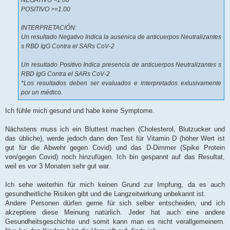
POSITIVO >=1.00
INTERPRETACIÓN:
Un resultado Negativo Indica la ausenica de anticuerpos Neutralizantes
s RBD IgG Contra el SARs CoV-2
Un resultado Positivo Indica presencia de anticuerpos Neutralizantes s
RBD IgG Contra el SARs CoV-2
*Los resultados deben ser evaluados e interpretados exlusivamente
por un médico.
Ich fühle mich gesund und habe keine Symptome.
Nächstens muss ich ein Bluttest machen (Cholesterol, Blutzucker und
das übliche), werde jedoch dann den Test für Vitamin D (höher Wert ist
gut für die Abwehr gegen Covid) und das D-Dimmer (Spike Protein
von/gegen Covid) noch hinzufügen. Ich bin gespannt auf das Resultat,
weil es vor 3 Monaten sehr gut war.
Ich sehe weiterhin für mich keinen Grund zur Impfung, da es auch
gesundheitliche Risiken gibt und die Langzeitwirkung unbekannt ist.
Andere Personen dürfen gerne für sich selber entscheiden, und ich
akzeptiere diese Meinung natürlich. Jeder hat auch eine andere
Gesundheitsgeschichte und somit kann man es nicht verallgemeinern.