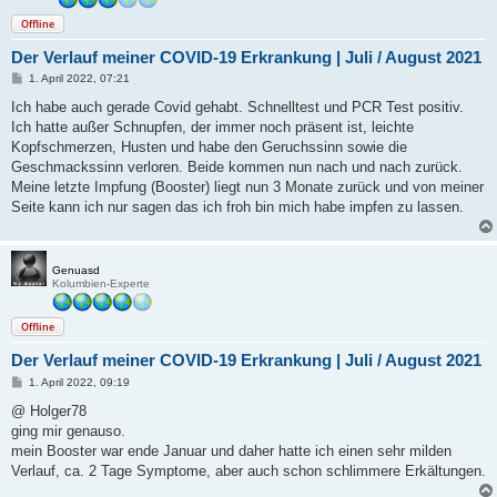
Offline
Der Verlauf meiner COVID-19 Erkrankung | Juli / August 2021
B
1. April 2022, 07:21
e
i
Ich habe auch gerade Covid gehabt. Schnelltest und PCR Test positiv.
t
Ich hatte außer Schnupfen, der immer noch präsent ist, leichte
r
a
Kopfschmerzen, Husten und habe den Geruchssinn sowie die
g
Geschmackssinn verloren. Beide kommen nun nach und nach zurück.
Meine letzte Impfung (Booster) liegt nun 3 Monate zurück und von meiner
Seite kann ich nur sagen das ich froh bin mich habe impfen zu lassen.
Genuasd
Kolumbien-Experte
Offline
Der Verlauf meiner COVID-19 Erkrankung | Juli / August 2021
B
1. April 2022, 09:19
e
i
@ Holger78
t
ging mir genauso.
r
a
mein Booster war ende Januar und daher hatte ich einen sehr milden
g
Verlauf, ca. 2 Tage Symptome, aber auch schon schlimmere Erkältungen.