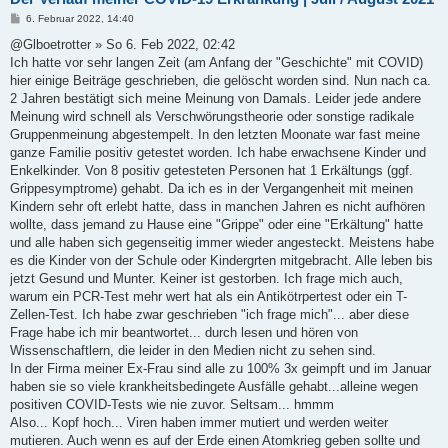
B
6. Februar 2022, 14:40
e
i
@Glboetrotter » So 6. Feb 2022, 02:42
t
Ich hatte vor sehr langen Zeit (am Anfang der "Geschichte" mit COVID)
r
a
hier einige Beiträge geschrieben, die gelöscht worden sind. Nun nach ca.
g
2 Jahren bestätigt sich meine Meinung von Damals. Leider jede andere
Meinung wird schnell als Verschwörungstheorie oder sonstige radikale
Gruppenmeinung abgestempelt. In den letzten Moonate war fast meine
ganze Familie positiv getestet worden. Ich habe erwachsene Kinder und
Enkelkinder. Von 8 positiv getesteten Personen hat 1 Erkältungs (ggf.
Grippesymptrome) gehabt. Da ich es in der Vergangenheit mit meinen
Kindern sehr oft erlebt hatte, dass in manchen Jahren es nicht aufhören
wollte, dass jemand zu Hause eine "Grippe" oder eine "Erkältung" hatte
und alle haben sich gegenseitig immer wieder angesteckt. Meistens habe
es die Kinder von der Schule oder Kindergrten mitgebracht. Alle leben bis
jetzt Gesund und Munter. Keiner ist gestorben. Ich frage mich auch,
warum ein PCR-Test mehr wert hat als ein Antikötrpertest oder ein T-
Zellen-Test. Ich habe zwar geschrieben "ich frage mich"... aber diese
Frage habe ich mir beantwortet... durch lesen und hören von
Wissenschaftlern, die leider in den Medien nicht zu sehen sind.
In der Firma meiner Ex-Frau sind alle zu 100% 3x geimpft und im Januar
haben sie so viele krankheitsbedingete Ausfälle gehabt...alleine wegen
positiven COVID-Tests wie nie zuvor. Seltsam... hmmm
Also... Kopf hoch... Viren haben immer mutiert und werden weiter
mutieren. Auch wenn es auf der Erde einen Atomkrieg geben sollte und