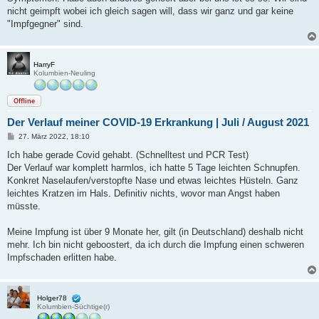
nicht geimpft wobei ich gleich sagen will, dass wir ganz und gar keine
"Impfgegner" sind.
HarryF
Kolumbien-Neuling
Offline
Der Verlauf meiner COVID-19 Erkrankung | Juli / August 2021
B
27. März 2022, 18:10
e
i
Ich habe gerade Covid gehabt. (Schnelltest und PCR Test)
t
Der Verlauf war komplett harmlos, ich hatte 5 Tage leichten Schnupfen.
r
a
Konkret Naselaufen/verstopfte Nase und etwas leichtes Hüsteln. Ganz
g
leichtes Kratzen im Hals. Definitiv nichts, wovor man Angst haben
müsste.
Meine Impfung ist über 9 Monate her, gilt (in Deutschland) deshalb nicht
mehr. Ich bin nicht geboostert, da ich durch die Impfung einen schweren
Impfschaden erlitten habe.
Holger78
Kolumbien-Süchtige(r)