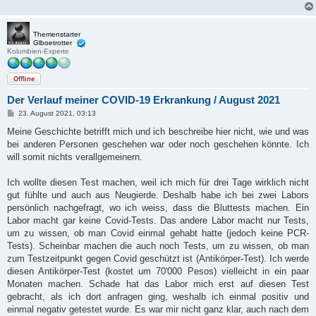
Themenstarter
Glboetrotter
Kolumbien-Experte
Offline
Der Verlauf meiner COVID-19 Erkrankung / August 2021
B
23. August 2021, 03:13
e
i
Meine Geschichte betrifft mich und ich beschreibe hier nicht, wie und was
t
bei anderen Personen geschehen war oder noch geschehen könnte. Ich
r
a
will somit nichts verallgemeinern.
g
Ich wollte diesen Test machen, weil ich mich für drei Tage wirklich nicht
gut fühlte und auch aus Neugierde. Deshalb habe ich bei zwei Labors
persönlich nachgefragt, wo ich weiss, dass die Bluttests machen. Ein
Labor macht gar keine Covid-Tests. Das andere Labor macht nur Tests,
um zu wissen, ob man Covid einmal gehabt hatte (jedoch keine PCR-
Tests). Scheinbar machen die auch noch Tests, um zu wissen, ob man
zum Testzeitpunkt gegen Covid geschützt ist (Antikörper-Test). Ich werde
diesen Antikörper-Test (kostet um 70'000 Pesos) vielleicht in ein paar
Monaten machen. Schade hat das Labor mich erst auf diesen Test
gebracht, als ich dort anfragen ging, weshalb ich einmal positiv und
einmal negativ getestet wurde. Es war mir nicht ganz klar, auch nach dem