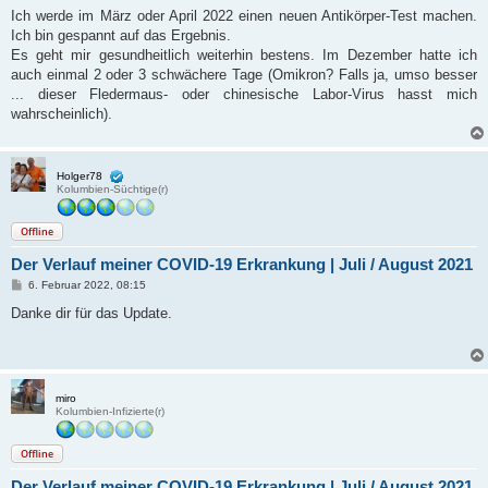
Ich werde im März oder April 2022 einen neuen Antikörper-Test machen.
Ich bin gespannt auf das Ergebnis.
Es geht mir gesundheitlich weiterhin bestens. Im Dezember hatte ich
auch einmal 2 oder 3 schwächere Tage (Omikron? Falls ja, umso besser
... dieser Fledermaus- oder chinesische Labor-Virus hasst mich
wahrscheinlich).
Holger78
Kolumbien-Süchtige(r)
Offline
Der Verlauf meiner COVID-19 Erkrankung | Juli / August 2021
B
6. Februar 2022, 08:15
e
i
Danke dir für das Update.
t
r
a
g
miro
Kolumbien-Infizierte(r)
Offline
Der Verlauf meiner COVID-19 Erkrankung | Juli / August 2021