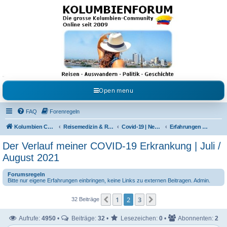
Kolumbienforum - Das
grosse Forum der
Freunde Kolumbiens
Reisen, Auswandern, Kultur, Politik, Geschichte und Visum in Kolumbien und Venezuela.
Austausch, Erfahrungen und Gemeinschaft im Kolumbienforum
Open menu
FAQ
Forenregeln
Kolumbien Community
Reisemedizin & Reisehinweise
Covid-19 | News | Information | Fragen
Erfahrungen über den Verlauf von Covid-19
Der Verlauf meiner COVID-19 Erkrankung | Juli /
August 2021
Forumsregeln
Bitte nur eigene Erfahrungen einbringen, keine Links zu externen Beitragen. Admin.
1
2
3
Vorherige
Nächste
32 Beiträge
Aufrufe:
4950
•
Beiträge:
32
•
Lesezeichen:
0
•
Abonnenten:
2