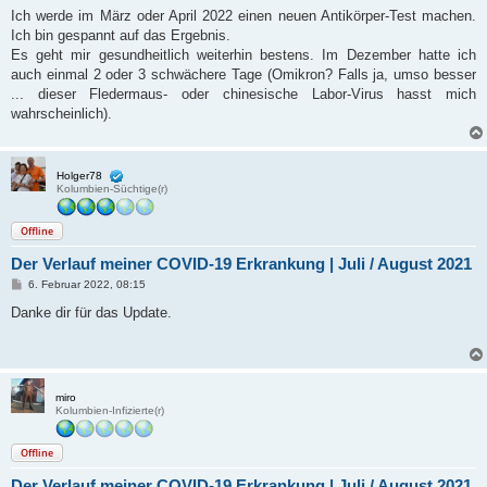
Ich werde im März oder April 2022 einen neuen Antikörper-Test machen.
Ich bin gespannt auf das Ergebnis.
Es geht mir gesundheitlich weiterhin bestens. Im Dezember hatte ich
auch einmal 2 oder 3 schwächere Tage (Omikron? Falls ja, umso besser
... dieser Fledermaus- oder chinesische Labor-Virus hasst mich
wahrscheinlich).
Holger78
Kolumbien-Süchtige(r)
Offline
Der Verlauf meiner COVID-19 Erkrankung | Juli / August 2021
B
6. Februar 2022, 08:15
e
i
Danke dir für das Update.
t
r
a
g
miro
Kolumbien-Infizierte(r)
Offline
Der Verlauf meiner COVID-19 Erkrankung | Juli / August 2021