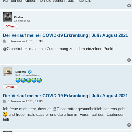
Nur, bei den Kindern hört die Vernunft auf, finde ich.
Pitalito
Ehemalige/r
Offline
Der Verlauf meiner COVID-19 Erkrankung | Juli / August 2021
B
5. November 2021, 00:33
e
i
@Glboetrotter: maximale Zustimmung zu jedem einzelnen Punkt!
t
r
a
g
Ernesto
Kolumbien-Veteran
Offline
Der Verlauf meiner COVID-19 Erkrankung | Juli / August 2021
B
5. November 2021, 01:03
e
i
Ich freue mich sehr, dass es @Glboetrotter gesundheitlich bestens geht
t
und freue mich, dass er uns dazu hier im Forum auf dem Laufenden
r
a
hält.
g