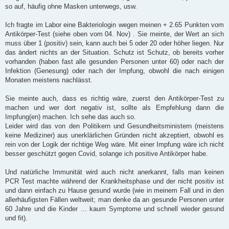
so auf, häufig ohne Masken unterwegs, usw.
Ich fragte im Labor eine Bakteriologin wegen meinen + 2.65 Punkten vom
Antikörper-Test (siehe oben vom 04. Nov) . Sie meinte, der Wert an sich
muss über 1 (positiv) sein, kann auch bei 5 oder 20 oder höher liegen. Nur
das ändert nichts an der Situation. Schutz ist Schutz, ob bereits vorher
vorhanden (haben fast alle gesunden Personen unter 60) oder nach der
Infektion (Genesung) oder nach der Impfung, obwohl die nach einigen
Monaten meistens nachlässt.
Sie meinte auch, dass es richtig wäre, zuerst den Antikörper-Test zu
machen und wer dort negativ ist, sollte als Empfehlung dann die
Impfung(en) machen. Ich sehe das auch so.
Leider wird das von den Politikern und Gesundheitsministern (meistens
keine Mediziner) aus unerklärlichen Gründen nicht akzeptiert, obwohl es
rein von der Logik der richtige Weg wäre. Mit einer Impfung wäre ich nicht
besser geschützt gegen Covid, solange ich positive Antikörper habe.
Und natürliche Immunität wird auch nicht anerkannt, falls man keinen
PCR Test machte während der Krankheitsphase und der nicht positiv ist
und dann einfach zu Hause gesund wurde (wie in meinem Fall und in den
allerhäufigsten Fällen weltweit; man denke da an gesunde Personen unter
60 Jahre und die Kinder ... kaum Symptome und schnell wieder gesund
und fit).