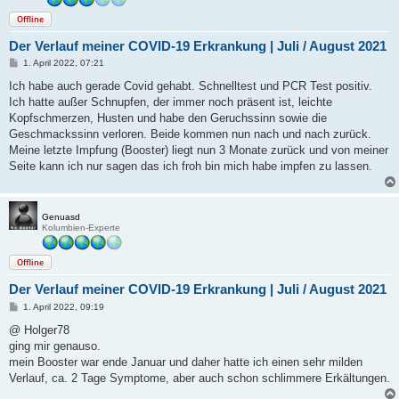
Offline
Der Verlauf meiner COVID-19 Erkrankung | Juli / August 2021
B
1. April 2022, 07:21
e
i
Ich habe auch gerade Covid gehabt. Schnelltest und PCR Test positiv.
t
Ich hatte außer Schnupfen, der immer noch präsent ist, leichte
r
a
Kopfschmerzen, Husten und habe den Geruchssinn sowie die
g
Geschmackssinn verloren. Beide kommen nun nach und nach zurück.
Meine letzte Impfung (Booster) liegt nun 3 Monate zurück und von meiner
Seite kann ich nur sagen das ich froh bin mich habe impfen zu lassen.
Genuasd
Kolumbien-Experte
Offline
Der Verlauf meiner COVID-19 Erkrankung | Juli / August 2021
B
1. April 2022, 09:19
e
i
@ Holger78
t
ging mir genauso.
r
a
mein Booster war ende Januar und daher hatte ich einen sehr milden
g
Verlauf, ca. 2 Tage Symptome, aber auch schon schlimmere Erkältungen.