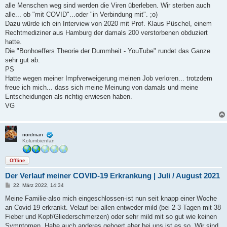
alle Menschen weg sind werden die Viren überleben. Wir sterben auch
alle... ob "mit COVID"...oder "in Verbindung mit". ;o)
Dazu würde ich ein Interview von 2020 mit Prof. Klaus Püschel, einem
Rechtmediziner aus Hamburg der damals 200 verstorbenen obduziert
hatte.
Die "Bonhoeffers Theorie der Dummheit - YouTube" rundet das Ganze
sehr gut ab.
PS
Hatte wegen meiner Impfverweigerung meinen Job verloren... trotzdem
freue ich mich... dass sich meine Meinung von damals und meine
Entscheidungen als richtig erwiesen haben.
VG
nordman
Kolumbienfan
Offline
Der Verlauf meiner COVID-19 Erkrankung | Juli / August 2021
B
22. März 2022, 14:34
e
i
Meine Familie-also mich eingeschlossen-ist nun seit knapp einer Woche
t
an Covid 19 erkrankt. Velauf bei allen entweder mild (bei 2-3 Tagen mit 38
r
a
Fieber und Kopf/Gliederschmerzen) oder sehr mild mit so gut wie keinen
g
Symptomen. Habe auch anderes gehoert aber bei uns ist es so. Wir sind