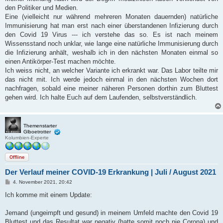
den Politiker und Medien.
Eine (vielleicht nur während mehreren Monaten dauernden) natürliche
Immunisierung hat man erst nach einer überstandenen Infizierung durch
den Covid 19 Virus --- ich verstehe das so. Es ist nach meinem
Wissensstand noch unklar, wie lange eine natürliche Immunisierung durch
die Infizierung anhält, weshalb ich in den nächsten Monaten einmal so
einen Antikörper-Test machen möchte.
Ich weiss nicht, an welcher Variante ich erkrankt war. Das Labor teilte mir
das nicht mit. Ich werde jedoch einmal in den nächsten Wochen dort
nachfragen, sobald eine meiner näheren Personen dorthin zum Bluttest
gehen wird. Ich halte Euch auf dem Laufenden, selbstverständlich.
Themenstarter
Glboetrotter
Kolumbien-Experte
Offline
Der Verlauf meiner COVID-19 Erkrankung | Juli / August 2021
B
4. November 2021, 20:42
e
i
Ich komme mit einem Update:
t
r
a
Jemand (ungeimpft und gesund) in meinem Umfeld machte den Covid 19
g
Bluttest und das Resultat war negativ (hatte somit noch nie Corona) und