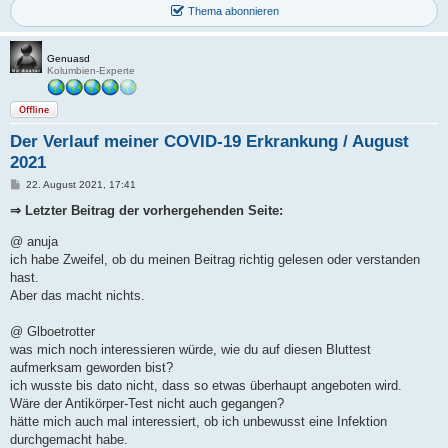
Thema abonnieren
Genuasd
Kolumbien-Experte
Offline
Der Verlauf meiner COVID-19 Erkrankung / August
2021
B
22. August 2021, 17:41
e
i
⇒ Letzter Beitrag der vorhergehenden Seite:
t
r
@ anuja
a
g
ich habe Zweifel, ob du meinen Beitrag richtig gelesen oder verstanden
hast.
Aber das macht nichts.
@ Glboetrotter
was mich noch interessieren würde, wie du auf diesen Bluttest
aufmerksam geworden bist?
ich wusste bis dato nicht, dass so etwas überhaupt angeboten wird.
Wäre der Antikörper-Test nicht auch gegangen?
hätte mich auch mal interessiert, ob ich unbewusst eine Infektion
durchgemacht habe.