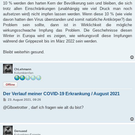
10 % werden den harten Kern der Bevölkerung sein und bleiben, die sich
trotz allen Einschränkungen (unabhängig wie viel Druck man noch
aufsetzen wird) nicht impfen lassen werden. Wenn diese 10 % (wie viele
davon hatten den Virus überstanden und somit natürliche Antikörper?) das
Problem sein sollte, dann ist in Wirklichkeit die mögliche
wirkungsschwache Impfung das Problem. Die Geschehnisse diesen
Winter in Europa wird es zeigen, wie wirkungsvoll diese Impfungen
während der Grippezeit bis im März 2022 sein werden.
Bleibt weiterhin gesund.
ChLehmann
Kolumbienfan
Offline
Der Verlauf meiner COVID-19 Erkrankung / August 2021
B
23. August 2021, 09:26
e
i
@Glboetrotter , darf ich fragen wie alt du bist?
t
r
a
g
Genuasd
Kolumbien-Experte