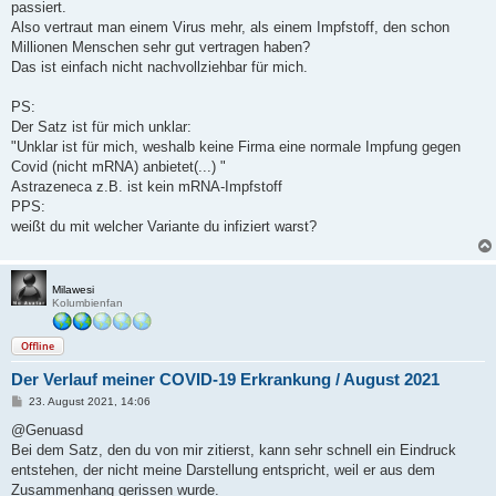
passiert.
Also vertraut man einem Virus mehr, als einem Impfstoff, den schon
Millionen Menschen sehr gut vertragen haben?
Das ist einfach nicht nachvollziehbar für mich.
PS:
Der Satz ist für mich unklar:
"Unklar ist für mich, weshalb keine Firma eine normale Impfung gegen
Covid (nicht mRNA) anbietet(...) "
Astrazeneca z.B. ist kein mRNA-Impfstoff
PPS:
weißt du mit welcher Variante du infiziert warst?
Milawesi
Kolumbienfan
Offline
Der Verlauf meiner COVID-19 Erkrankung / August 2021
B
23. August 2021, 14:06
e
i
@Genuasd
t
Bei dem Satz, den du von mir zitierst, kann sehr schnell ein Eindruck
r
a
entstehen, der nicht meine Darstellung entspricht, weil er aus dem
g
Zusammenhang gerissen wurde.