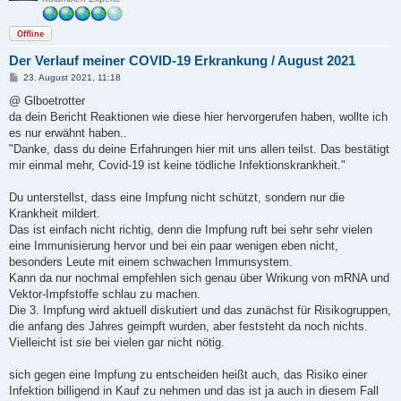
Offline
Der Verlauf meiner COVID-19 Erkrankung / August 2021
B
23. August 2021, 11:18
e
i
@ Glboetrotter
t
da dein Bericht Reaktionen wie diese hier hervorgerufen haben, wollte ich
r
a
es nur erwähnt haben..
g
"Danke, dass du deine Erfahrungen hier mit uns allen teilst. Das bestätigt
mir einmal mehr, Covid-19 ist keine tödliche Infektionskrankheit."
Du unterstellst, dass eine Impfung nicht schützt, sondern nur die
Krankheit mildert.
Das ist einfach nicht richtig, denn die Impfung ruft bei sehr sehr vielen
eine Immunisierung hervor und bei ein paar wenigen eben nicht,
besonders Leute mit einem schwachen Immunsystem.
Kann da nur nochmal empfehlen sich genau über Wrikung von mRNA und
Vektor-Impfstoffe schlau zu machen.
Die 3. Impfung wird aktuell diskutiert und das zunächst für Risikogruppen,
die anfang des Jahres geimpft wurden, aber feststeht da noch nichts.
Vielleicht ist sie bei vielen gar nicht nötig.
sich gegen eine Impfung zu entscheiden heißt auch, das Risiko einer
Infektion billigend in Kauf zu nehmen und das ist ja auch in diesem Fall