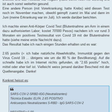
ist auch sonst weiterhin gesund.
Eine andere Person (mit Vorerkrankung; hatte Krebs) wird diesen Test
noch im November machen, obwohl geimpft zuerst im Mai und dann im
Juni (meine Erkrankung war im Juli). Ich werde darüber berichten.
Ich machte einen Anti-Körper Covid Test (Blutentnahme am Arm in einem
dazu authorisierten Labor; kostet 70'000 Pesos) nachdem ich vor rund 3
Monaten ein positives Testresultat von Covid 19 mit der Blutentnahme
hatte (siehe meine erste Nachricht dazu).
Das Resultat habe ich nach einigen Stunden erhalten und es war:
2.65 positiv (= ich habe natürliche Abwehrkräfte, Immunität gegen den
Virus Covid 19 ... übrigens wie um die 80 % der Bevölkerung). Auf die
schnelle habe ich im Internet nichts gefunden, ob "2.65 positiv" hoch,
mittel oder eher tief ist. Vielleicht weiss jemand darüber Bescheid mit der
Quellenangabe. Danke!
Konkret heisst es
:
SARS-COV-2-SRBD-IGG (Neutralizantes)
Técnica Estudio: ELFA. 2.65 POSITIVO
Anticuerpos Neutralizantes S-RBD - IgG SARS-COV-2
NEGATIVO <1.00