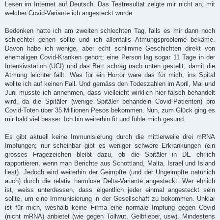
Lesen im Internet auf Deutsch. Das Testresultat zeigte mir nicht an, mit
welcher Covid-Variante ich angesteckt wurde.
Bedenken hatte ich am zweiten schlechten Tag, falls es mir dann noch
schlechter gehen sollte und ich allenfalls Atmungsprobleme bekäme.
Davon habe ich wenige, aber echt schlimme Geschichten direkt von
ehemaligen Covid-Kranken gehört; eine Person lag sogar 11 Tage in der
Intensivstation (UCI) und das Bett schräg nach unten gestellt, damit die
Atmung leichter fällt. Was für ein Horror wäre das für mich; ins Spital
wollte ich auf keinen Fall. Und gemäss den Todeszahlen im April, Mai und
Juni musste ich annehmen, dass vielleicht wirklich hier falsch behandelt
wird, da die Spitäler (wenige Spitäler behandeln Covid-Patienten) pro
Covid-Toten über 35 Millionen Pesos bekommen. Nun, zum Glück ging es
mir bald viel besser. Ich bin weiterhin fit und fühle mich gesund.
Es gibt aktuell keine Immunisierung durch die mittlerweile drei mRNA
Impfungen; nur scheinbar gibt es weniger schwere Erkrankungen (ein
grosses Fragezeichen bleibt dazu, ob die Spitäler in DE ehrlich
rapportieren, wenn man Berichte aus Schottland, Malta, Israel und Island
liest). Jedoch wird weiterhin der Geimpfte (und der Ungeimpfte natürlich
auch) durch die relativ harmlose Delta-Variante angesteckt. Wer ehrlich
ist, weiss unterdessen, dass eigentlich jeder einmal angesteckt sein
sollte, um eine Immunisierung in der Gesellschaft zu bekommen. Unklar
ist für mich, weshalb keine Firma eine normale Impfung gegen Covid
(nicht mRNA) anbietet (wie gegen Tollwut, Gelbfieber, usw). Mindestens