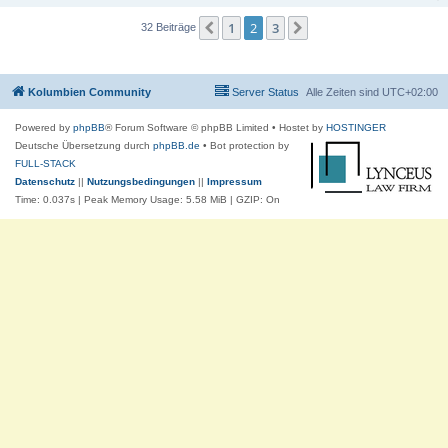
1
2
3
Vorherige
Nächste
32 Beiträge
Kolumbien Community
Server Status
Alle Zeiten sind
UTC+02:00
Powered by
phpBB
® Forum Software © phpBB Limited
• Hostet by
HOSTINGER
Deutsche Übersetzung durch
phpBB.de
• Bot protection by
FULL-STACK
Datenschutz
||
Nutzungsbedingungen
||
Impressum
Time: 0.037s
| Peak Memory Usage: 5.58 MiB | GZIP: On