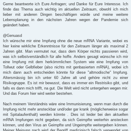
i
Gerne beantworte ich Eure Anfragen; und Danke für Eure Interesse. Ich
t
finde das Thema auch wichtig im aktuellen Zeitraum, obwohl ich mich
r
a
lieber mit anderen Dingen beschäftigen würde und meine weitere
g
Lebensplanung in den nächsten Jahren wegen der Pandemie sich
geändert haben.
@Genuasd
Ich wünsche mir eine Impfung ohne die neue mRNA Variante, wobei es
hier keine wirkliche Erkenntnisse für den Zeitraum länger als maximal 2
Jahren gibt. Man vermutet nur, dass dem Körper nichts passieren wird,
was ich selbstverständlich für alle hoffe. Anders gesagt wünsche ich mir
eine Impfung mit dem herkömmlichen System wie eine Impfung von
Tollwut oder Gelbfieber (also nichts mit genbasierten mRNA), wobei ich
mich dann auch entscheiden könnte für diese "altmodische" Impfung.
Altersmässig bin ich unter 60 Jahre alt und gehöre nicht zu einer
Risikogruppe. Es ist mir bewusst, dass es immer ein Restrisiko gibt, und
falls es dann mich trifft, na gut. Die Welt wird nicht untergehen wegen mir.
Und das Forum hier wird weiter bestehen.
Nach meinem Verständnis wäre eine Immunisierung, wenn man durch die
Impfung nicht mehr ansteckbar und/oder gar krank (möglicherweise sogar
mit Spitalaufenthalt) werden könnte . Dies ist leider bei den aktuellen
mRNA Impfungen nicht gegeben, da sich Geimpfte weiterhin anstecken
können, und den Virus an Geimpfte und Ungeimpfte weitergeben können.
Meiner Meinung nach wird der Begriff medizinisch falsch verwendet von