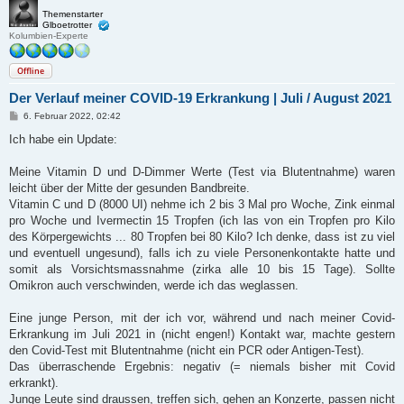
Themenstarter
Glboetrotter
Kolumbien-Experte
Offline
Der Verlauf meiner COVID-19 Erkrankung | Juli / August 2021
B
6. Februar 2022, 02:42
e
i
Ich habe ein Update:
t
r
a
Meine Vitamin D und D-Dimmer Werte (Test via Blutentnahme) waren
g
leicht über der Mitte der gesunden Bandbreite.
Vitamin C und D (8000 UI) nehme ich 2 bis 3 Mal pro Woche, Zink einmal
pro Woche und Ivermectin 15 Tropfen (ich las von ein Tropfen pro Kilo
des Körpergewichts ... 80 Tropfen bei 80 Kilo? Ich denke, dass ist zu viel
und eventuell ungesund), falls ich zu viele Personenkontakte hatte und
somit als Vorsichtsmassnahme (zirka alle 10 bis 15 Tage). Sollte
Omikron auch verschwinden, werde ich das weglassen.
Eine junge Person, mit der ich vor, während und nach meiner Covid-
Erkrankung im Juli 2021 in (nicht engen!) Kontakt war, machte gestern
den Covid-Test mit Blutentnahme (nicht ein PCR oder Antigen-Test).
Das überraschende Ergebnis: negativ (= niemals bisher mit Covid
erkrankt).
Junge Leute sind draussen, treffen sich, gehen an Konzerte, passen nicht