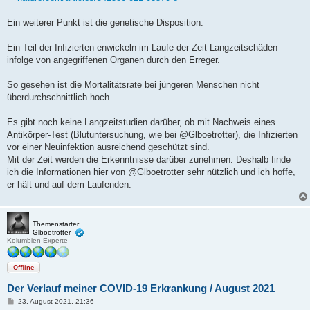
Ein weiterer Punkt ist die genetische Disposition.
Ein Teil der Infizierten enwickeln im Laufe der Zeit Langzeitschäden
infolge von angegriffenen Organen durch den Erreger.
So gesehen ist die Mortalitätsrate bei jüngeren Menschen nicht
überdurchschnittlich hoch.
Es gibt noch keine Langzeitstudien darüber, ob mit Nachweis eines
Antikörper-Test (Blutuntersuchung, wie bei @Glboetrotter), die Infizierten
vor einer Neuinfektion ausreichend geschützt sind.
Mit der Zeit werden die Erkenntnisse darüber zunehmen. Deshalb finde
ich die Informationen hier von @Glboetrotter sehr nützlich und ich hoffe,
er hält und auf dem Laufenden.
Themenstarter
Glboetrotter
Kolumbien-Experte
Offline
Der Verlauf meiner COVID-19 Erkrankung / August 2021
B
23. August 2021, 21:36
e