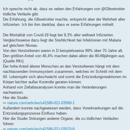
Ich spreche nicht ab, dass es neben den Erfahrungen von @Glboetrotter
tödliche Verläufe gibt.
Die Erfahrung, die Glboetrotter machte, entspricht aber der Mehrheit aller
Infizierten. Ich bin ihm dankbar, dass er seine Erfahrungen mitteilt.
Die Mortalität von Covid-19 liegt bei 9,3% aller weltweit Infizierten.
Vergleichsweise dazu liegt die Sterblichkeit bei Infektionen mit Malaria
auf gleichem Niveau.
Von den Verstorbenen waren in D beispielsweise 89% über 70 Jahre alt.
Den größten Anteil von 46,4% machen dabei allein die 80-89jährigen aus
(Quelle RKI).
Der hohe Anteil älterer Menschen an den Verstorbenen hängt mit dem
nachlassenden Immunsystem zusammen, welches im Schnitt mit dem
60. Lebensjahr sich abschwächt und somit die Entzündungsreaktionen im
Körper leichter außer Kontrolle geraten können.
Anhand von Zellatlasanalysen konnte man die Veränderungen
nachweisen.
Hier die Studie:
⇨
nature.com/articles/s41586-021-03569-1
Außerdem konnte nachgewiesen werden, dass Vorerkrankungen auf die
Entzündungsprozesse Einfluss haben.
Hier die Studie Störungen anderer Organe, die zu tödlichen Verläufen
führen:
⇨
nature.com/articles/s41586-021-03570-8