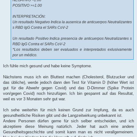
POSITIVO >=1.00
INTERPRETACIÓN:
Un resultado Negativo Indica la ausenica de anticuerpos Neutralizantes
s RBD IgG Contra el SARs CoV-2
Un resultado Positivo Indica presencia de anticuerpos Neutralizantes s
RBD IgG Contra el SARs CoV-2
*Los resultados deben ser evaluados e interpretados exlusivamente
por un médico.
Ich fühle mich gesund und habe keine Symptome.
Nächstens muss ich ein Bluttest machen (Cholesterol, Blutzucker und
das übliche), werde jedoch dann den Test für Vitamin D (höher Wert ist
gut für die Abwehr gegen Covid) und das D-Dimmer (Spike Protein
von/gegen Covid) noch hinzufügen. Ich bin gespannt auf das Resultat,
weil es vor 3 Monaten sehr gut war.
Ich sehe weiterhin für mich keinen Grund zur Impfung, da es auch
gesundheitliche Risiken gibt und die Langzeitwirkung unbekannt ist.
Andere Personen dürfen gerne für sich selber entscheiden, und ich
akzeptiere diese Meinung natürlich. Jeder hat auch eine andere
Gesundheitsgeschichte und somit kann man es nicht verallgemeinern.