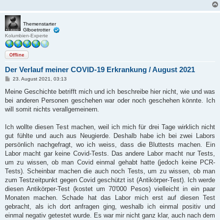
Themenstarter
Glboetrotter
Kolumbien-Experte
Offline
Der Verlauf meiner COVID-19 Erkrankung / August 2021
B
23. August 2021, 03:13
e
i
Meine Geschichte betrifft mich und ich beschreibe hier nicht, wie und was
t
bei anderen Personen geschehen war oder noch geschehen könnte. Ich
r
a
will somit nichts verallgemeinern.
g
Ich wollte diesen Test machen, weil ich mich für drei Tage wirklich nicht
gut fühlte und auch aus Neugierde. Deshalb habe ich bei zwei Labors
persönlich nachgefragt, wo ich weiss, dass die Bluttests machen. Ein
Labor macht gar keine Covid-Tests. Das andere Labor macht nur Tests,
um zu wissen, ob man Covid einmal gehabt hatte (jedoch keine PCR-
Tests). Scheinbar machen die auch noch Tests, um zu wissen, ob man
zum Testzeitpunkt gegen Covid geschützt ist (Antikörper-Test). Ich werde
diesen Antikörper-Test (kostet um 70'000 Pesos) vielleicht in ein paar
Monaten machen. Schade hat das Labor mich erst auf diesen Test
gebracht, als ich dort anfragen ging, weshalb ich einmal positiv und
einmal negativ getestet wurde. Es war mir nicht ganz klar, auch nach dem