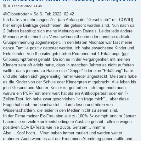
B
6. Februar 2022, 14:40
e
i
@Glboetrotter » So 6. Feb 2022, 02:42
t
Ich hatte vor sehr langen Zeit (am Anfang der "Geschichte" mit COVID)
r
a
hier einige Beiträge geschrieben, die gelöscht worden sind. Nun nach ca.
g
2 Jahren bestätigt sich meine Meinung von Damals. Leider jede andere
Meinung wird schnell als Verschwörungstheorie oder sonstige radikale
Gruppenmeinung abgestempelt. In den letzten Moonate war fast meine
ganze Familie positiv getestet worden. Ich habe erwachsene Kinder und
Enkelkinder. Von 8 positiv getesteten Personen hat 1 Erkältungs (ggf.
Grippesymptrome) gehabt. Da ich es in der Vergangenheit mit meinen
Kindern sehr oft erlebt hatte, dass in manchen Jahren es nicht aufhören
wollte, dass jemand zu Hause eine "Grippe" oder eine "Erkältung" hatte
und alle haben sich gegenseitig immer wieder angesteckt. Meistens habe
es die Kinder von der Schule oder Kindergrten mitgebracht. Alle leben bis
jetzt Gesund und Munter. Keiner ist gestorben. Ich frage mich auch,
warum ein PCR-Test mehr wert hat als ein Antikötrpertest oder ein T-
Zellen-Test. Ich habe zwar geschrieben "ich frage mich"... aber diese
Frage habe ich mir beantwortet... durch lesen und hören von
Wissenschaftlern, die leider in den Medien nicht zu sehen sind.
In der Firma meiner Ex-Frau sind alle zu 100% 3x geimpft und im Januar
haben sie so viele krankheitsbedingete Ausfälle gehabt...alleine wegen
positiven COVID-Tests wie nie zuvor. Seltsam... hmmm
Also... Kopf hoch... Viren haben immer mutiert und werden weiter
mutieren. Auch wenn es auf der Erde einen Atomkrieg geben sollte und