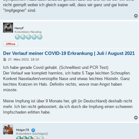
nicht geimpft wobei ich gleich sagen will, dass wir ganz und gar keine
"Impfgegner" sind.
HarryF
Kolumbien-Neuling
Offline
Der Verlauf meiner COVID-19 Erkrankung | Juli / August 2021
B
27. März 2022, 18:10
e
i
Ich habe gerade Covid gehabt. (Schnelltest und PCR Test)
t
Der Verlauf war komplett harmlos, ich hatte 5 Tage leichten Schnupfen.
r
a
Konkret Naselaufen/verstopfte Nase und etwas leichtes Hüsteln. Ganz
g
leichtes Kratzen im Hals. Definitiv nichts, wovor man Angst haben
müsste.
Meine Impfung ist über 9 Monate her, gilt (in Deutschland) deshalb nicht
mehr. Ich bin nicht geboostert, da ich durch die Impfung einen schweren
Impfschaden erlitten habe.
Holger78
Kolumbien-Süchtige(r)