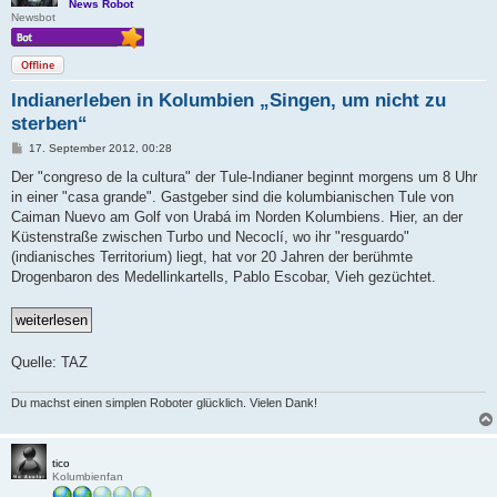
News Robot
Newsbot
Offline
Indianerleben in Kolumbien „Singen, um nicht zu
sterben“
B
17. September 2012, 00:28
e
i
Der "congreso de la cultura" der Tule-Indianer beginnt morgens um 8 Uhr
t
in einer "casa grande". Gastgeber sind die kolumbianischen Tule von
r
a
Caiman Nuevo am Golf von Urabá im Norden Kolumbiens. Hier, an der
g
Küstenstraße zwischen Turbo und Necoclí, wo ihr "resguardo"
(indianisches Territorium) liegt, hat vor 20 Jahren der berühmte
Drogenbaron des Medellinkartells, Pablo Escobar, Vieh gezüchtet.
Quelle: TAZ
Du machst einen simplen Roboter glücklich. Vielen Dank!
tico
Kolumbienfan