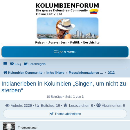
Kolumbienforum - Das
grosse Forum der
Freunde Kolumbiens
Reisen, Auswandern, Kultur, Politik, Geschichte und Visum in Kolumbien und Venezuela.
Austausch, Erfahrungen und Gemeinschaft im Kolumbienforum
Open menu
FAQ
Forenregeln
Kolumbien Community
Infos | News
Presseinformationen & Neuigkeiten
2012
Indianerleben in Kolumbien „Singen, um nicht zu
sterben“
10 Beiträge • Seite
1
von
1
Aufrufe:
2226
•
Beiträge:
10
•
Lesezeichen:
0
•
Abonnenten:
0
Thema abonnieren
Themenstarter