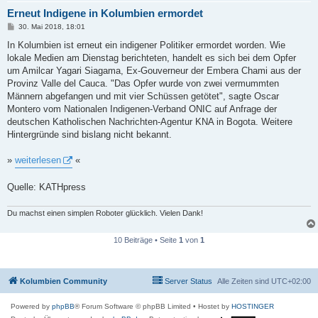
Erneut Indigene in Kolumbien ermordet
B
30. Mai 2018, 18:01
e
i
In Kolumbien ist erneut ein indigener Politiker ermordet worden. Wie
t
lokale Medien am Dienstag berichteten, handelt es sich bei dem Opfer
r
a
um Amilcar Yagari Siagama, Ex-Gouverneur der Embera Chami aus der
g
Provinz Valle del Cauca. "Das Opfer wurde von zwei vermummten
Männern abgefangen und mit vier Schüssen getötet", sagte Oscar
Montero vom Nationalen Indigenen-Verband ONIC auf Anfrage der
deutschen Katholischen Nachrichten-Agentur KNA in Bogota. Weitere
Hintergründe sind bislang nicht bekannt.
»
weiterlesen
«
Quelle: KATHpress
Du machst einen simplen Roboter glücklich. Vielen Dank!
10 Beiträge • Seite
1
von
1
Kolumbien Community
Server Status
Alle Zeiten sind
UTC+02:00
Powered by
phpBB
® Forum Software © phpBB Limited
• Hostet by
HOSTINGER