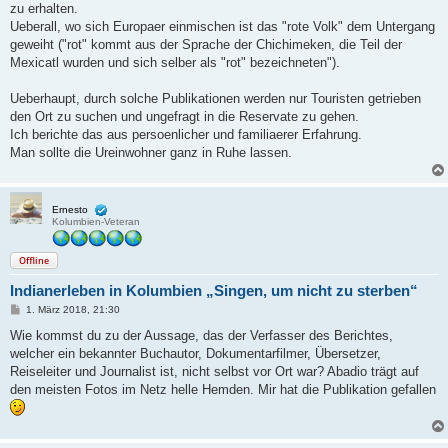
zu erhalten.
Ueberall, wo sich Europaer einmischen ist das "rote Volk" dem Untergang
geweiht ("rot" kommt aus der Sprache der Chichimeken, die Teil der
Mexicatl wurden und sich selber als "rot" bezeichneten").
Ueberhaupt, durch solche Publikationen werden nur Touristen getrieben
den Ort zu suchen und ungefragt in die Reservate zu gehen.
Ich berichte das aus persoenlicher und familiaerer Erfahrung.
Man sollte die Ureinwohner ganz in Ruhe lassen.
Ernesto
Kolumbien-Veteran
Offline
Indianerleben in Kolumbien „Singen, um nicht zu sterben“
B
1. März 2018, 21:30
e
i
Wie kommst du zu der Aussage, das der Verfasser des Berichtes,
t
welcher ein bekannter Buchautor, Dokumentarfilmer, Übersetzer,
r
a
Reiseleiter und Journalist ist, nicht selbst vor Ort war? Abadio trägt auf
g
den meisten Fotos im Netz helle Hemden. Mir hat die Publikation gefallen