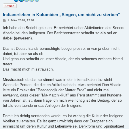
Offline
Indianerleben in Kolumbien „Singen, um nicht zu sterben“
B
1. März 2018, 17:09
e
i
Ich habe den Bericht gelesen. Er berichtet ueber Aktivitaeten des Senors
t
Abadio bei den Indigenen. Der Berichterstatter schreibt so
als sei er
r
a
dabei (gewesen)
.
g
Das ist Deutschlands beruechtigte Luegenpresse, er war ja eben nicht
dabei, tut aber so als ob.
Und genauso schreibt er ueber Abadio, der ein schoenes weisses Hemd
traegt.
Das macht mich misstrauisch.
Misstrauisch ob das so stimmt was in der linksradikalen taz steht.
Wenn die Person, die diesen Artikel schrieb, etwa berichtet Don Abadio
leite ein Projekt der "Paedagogik der Mutter Erde" und nicht mal
erwaehnt, dass dieser "Ma-Matchi-Kult" aus Peru stammt und hunderte
von Jahren alt ist, dann frage ich mich wie richtig ist der Beitrag, der so
tut als verstuende er das Anliegen der Indigene.
Damit ich richtig verstanden werde: es ist wichtig die Kultur der Indigene
Voelker zu erhalten. Es ist ganz unwichtig dass der Europaer sich
einmischt um deren Kultur und Lebensweise, Denkform und Spiritualitaet