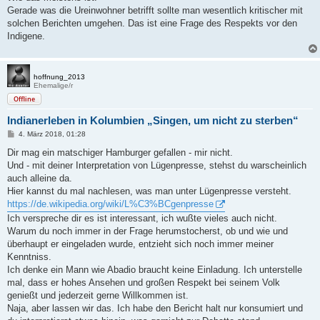
Gerade was die Ureinwohner betrifft sollte man wesentlich kritischer mit
solchen Berichten umgehen. Das ist eine Frage des Respekts vor den
Indigene.
hoffnung_2013
Ehemalige/r
Offline
Indianerleben in Kolumbien „Singen, um nicht zu sterben“
B
4. März 2018, 01:28
e
i
Dir mag ein matschiger Hamburger gefallen - mir nicht.
t
Und - mit deiner Interpretation von Lügenpresse, stehst du warscheinlich
r
a
auch alleine da.
g
Hier kannst du mal nachlesen, was man unter Lügenpresse versteht.
https://de.wikipedia.org/wiki/L%C3%BCgenpresse
Ich verspreche dir es ist interessant, ich wußte vieles auch nicht.
Warum du noch immer in der Frage herumstocherst, ob und wie und
überhaupt er eingeladen wurde, entzieht sich noch immer meiner
Kenntniss.
Ich denke ein Mann wie Abadio braucht keine Einladung. Ich unterstelle
mal, dass er hohes Ansehen und großen Respekt bei seinem Volk
genießt und jederzeit gerne Willkommen ist.
Naja, aber lassen wir das. Ich habe den Bericht halt nur konsumiert und