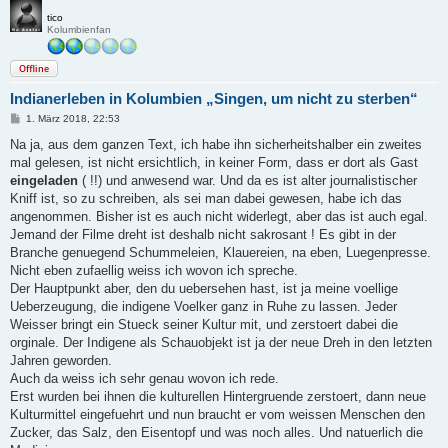
tico
Kolumbienfan
Offline
Indianerleben in Kolumbien „Singen, um nicht zu sterben“
B
1. März 2018, 22:53
e
i
Na ja, aus dem ganzen Text, ich habe ihn sicherheitshalber ein zweites
t
mal gelesen, ist nicht ersichtlich, in keiner Form, dass er dort als Gast
r
a
eingeladen
( !!) und anwesend war. Und da es ist alter journalistischer
g
Kniff ist, so zu schreiben, als sei man dabei gewesen, habe ich das
angenommen. Bisher ist es auch nicht widerlegt, aber das ist auch egal.
Jemand der Filme dreht ist deshalb nicht sakrosant ! Es gibt in der
Branche genuegend Schummeleien, Klauereien, na eben, Luegenpresse.
Nicht eben zufaellig weiss ich wovon ich spreche.
Der Hauptpunkt aber, den du uebersehen hast, ist ja meine voellige
Ueberzeugung, die indigene Voelker ganz in Ruhe zu lassen. Jeder
Weisser bringt ein Stueck seiner Kultur mit, und zerstoert dabei die
orginale. Der Indigene als Schauobjekt ist ja der neue Dreh in den letzten
Jahren geworden.
Auch da weiss ich sehr genau wovon ich rede.
Erst wurden bei ihnen die kulturellen Hintergruende zerstoert, dann neue
Kulturmittel eingefuehrt und nun braucht er vom weissen Menschen den
Zucker, das Salz, den Eisentopf und was noch alles. Und natuerlich die