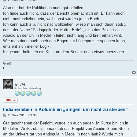
e
i
Also mir hat die Publikation auch gut gefallen.
t
Ich finde auch nicht, dass der Bericht oberflächlich ist. Er kann auch
r
a
nicht ausführlicher sein, weil sonst wird es ja ein Buch.
g
Ich kann auch z.b. nicht nachvollziehen, wieso man sich daran stößt,
dass der Name "Pädagogik der Mutter Erde" , also das Projekt das
Abadio an der Uni in Medellin leitet, nicht lang und breit erklärt wird.
Wie man dann auch noch den Bogen zur Lügenpresse spannen kann,
entzieht sich meiner Logik.
Insgesamt halte ich die Kritik an dem Bericht doch etwas überzogen.
Gruß
P.
Ilona76
Kolumbien-Neuling
Offline
Indianerleben in Kolumbien „Singen, um nicht zu sterben“
B
2. März 2018, 03:30
e
i
Gut geschrieben der Bericht, würde ich auch sagen. In Kürze bin ich in
t
Medellín. Weiß zufällig jemand ob das Projekt von Abadio Green Stocel
r
a
an der Universität von Antioquia in Medellín noch läuft? Würde mich
g