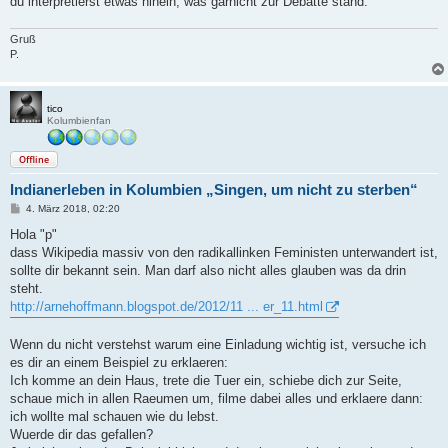
du interpretierst etwas hinein, was garnicht zur Debatte stand.
Gruß
P.
tico
Kolumbienfan
Offline
Indianerleben in Kolumbien „Singen, um nicht zu sterben“
B
4. März 2018, 02:20
e
i
Hola "p"
t
dass Wikipedia massiv von den radikallinken Feministen unterwandert ist,
r
a
sollte dir bekannt sein. Man darf also nicht alles glauben was da drin
g
steht.
http://arnehoffmann.blogspot.de/2012/11 ... er_11.html
Wenn du nicht verstehst warum eine Einladung wichtig ist, versuche ich
es dir an einem Beispiel zu erklaeren:
Ich komme an dein Haus, trete die Tuer ein, schiebe dich zur Seite,
schaue mich in allen Raeumen um, filme dabei alles und erklaere dann:
ich wollte mal schauen wie du lebst.
Wuerde dir das gefallen?