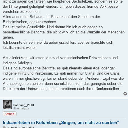
nicht zu sagen die tanzen wie huepfende Bachstelzen, sondern es sollte
der Hintergrund geliefgert werden, um eben dieses fremde Volk besser
verstehen zu koennen.
Alles andere ist Schaum, ist Popanz auf den Schultern der
Einheimischen, der Ureinwohner.
Das ist meine Grundkritik. Und darum bin ich auch gegen so
oeberflaechliche Berichte, die nicht wirklich an die Wurzeln der Menschen
gehen.
Ich koennte dir sehr viel darueber erzaehlen, aber es braechte dich
letztlich nicht weiter.
Als allerletztes: wir lesen ja soviel von indianischen Prinzesinnen und
indigene Adeligen.
Das sind europaeische Begriffe, es gab niemals einen Adel oder gar
indigene Prinz und Prinzessin. Es gab immer nur Clans. Und die Clans
waren immer gleichwertig, keiner stand ueber dem Anderen. Egal was die
Archaeologen erzaehlen, denn sie erfahren nicht das geringste ueber die
Denkform der Ureinwohner, sie interpretieren nach ihren Denkmodellen.
hoffnung_2013
Ehemalige/r
Offline
Indianerleben in Kolumbien „Singen, um nicht zu sterben“
B
2. März 2018, 02:05