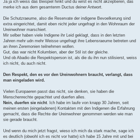
Ja ja ich weiss das Beispiel hinkt und du wirst es nicht akzeptieren, das
merke ich aus dem gesamtenm Ductus deiner Antwort.
Die Schutzraeume, also die Reservate der indigene Bevoelkerung sind
extra eingerichtet, damit eben nicht jeder ungefragt in den Wohnraum der
Ureinwohner marschiert.
Mir selber haben viele Indigene ihr Leid geklagt, dass in den letzten
Jahren mehr udn mehr Weisse ungefragt ihre Lebensraeume betreten und
an ihren Zeremonien teilnehmen wollen.
Gut, das war nicht Kolumbien, aber der Stil ist der gleiche.
Und ob Abadio die Respektsperson ist, als die du ihn nun stilisierst, weiss
ich nicht, du auch nicht.
Den Respekt, den es vor den Ureinwohnern braucht, verlangt, dass
man eingeladen wird.
Vielen Europaeren passt das nicht, sie denken, sie haben die
Menschenrechte gepachtet und duerfen alles.
Nein, duerfen sie nicht
. Ich habe im laufe von knapp 30 Jahren, seit
meinen ersten (eingeladenen) Kontakten mit den Indigenen die Erfahrung
gemacht, dass die Rechte der Ureinwohner genommen werden wie man
sie gerade braucht.
Und wenn du mich jetzt fragst, wieso ich mich da stark mache, sage ich
es deutlich (obwohl ich es nicht vor hatte) ich habe 15 Jahre mit und bei