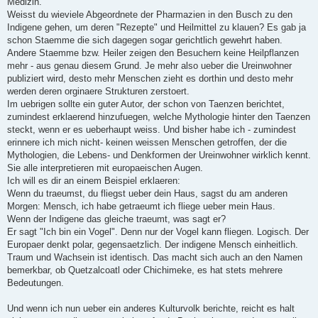
Medizin.
Weisst du wieviele Abgeordnete der Pharmazien in den Busch zu den
Indigene gehen, um deren "Rezepte" und Heilmittel zu klauen? Es gab ja
schon Staemme die sich dagegen sogar gerichtlich gewehrt haben.
Andere Staemme bzw. Heiler zeigen den Besuchern keine Heilpflanzen
mehr - aus genau diesem Grund. Je mehr also ueber die Ureinwohner
publiziert wird, desto mehr Menschen zieht es dorthin und desto mehr
werden deren orginaere Strukturen zerstoert.
Im uebrigen sollte ein guter Autor, der schon von Taenzen berichtet,
zumindest erklaerend hinzufuegen, welche Mythologie hinter den Taenzen
steckt, wenn er es ueberhaupt weiss. Und bisher habe ich - zumindest
erinnere ich mich nicht- keinen weissen Menschen getroffen, der die
Mythologien, die Lebens- und Denkformen der Ureinwohner wirklich kennt.
Sie alle interpretieren mit europaeischen Augen.
Ich will es dir an einem Beispiel erklaeren:
Wenn du traeumst, du fliegst ueber dein Haus, sagst du am anderen
Morgen: Mensch, ich habe getraeumt ich fliege ueber mein Haus.
Wenn der Indigene das gleiche traeumt, was sagt er?
Er sagt "Ich bin ein Vogel". Denn nur der Vogel kann fliegen. Logisch. Der
Europaer denkt polar, gegensaetzlich. Der indigene Mensch einheitlich.
Traum und Wachsein ist identisch. Das macht sich auch an den Namen
bemerkbar, ob Quetzalcoatl oder Chichimeke, es hat stets mehrere
Bedeutungen.
Und wenn ich nun ueber ein anderes Kulturvolk berichte, reicht es halt