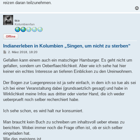
reizen daran teilzunehmen.
tico
Kolumbienfan
Offline
Indianerleben in Kolumbien „Singen, um nicht zu sterben“
B
2. März 2018, 18:20
e
i
Gefallen kann einem auch ein matschiger Hamburger. Es geht nicht um
t
gefallen, sondern um Oeberflaechlichkeit. Aber wie ich sehe hat hier
r
a
keiner ein echtes Interesse an tieferen Einblicken zu den Ureinwohnern.
g
Der Bogen zur Luegenpresse ist ja sehr einfach, in dem ich so tue als sei
ich bei einer Veranstaltung dabei (grundsaetzlich gesagt) und habe in
Wirklichkeit meine Infos aus dritter oder vierter Hand, die ich weder
ueberprueft noch selber recherchiert habe.
Ich sehe schon, es wird halt nur konsumiert.
Man braucht kein Buch zu schreiben um inhaltsvoll ueber etwas zu
berichten. Wobei immer noch die Frage offen ist, ob er sich selber
eingeladen hat.
Wie das meistens ist.