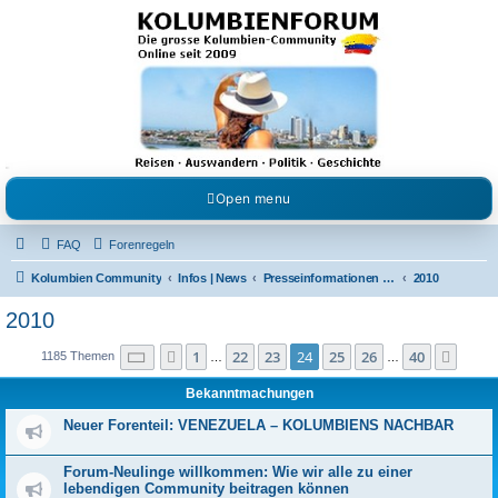
Kolumbienforum - Das
grosse Forum der
Freunde Kolumbiens
Reisen, Auswandern, Kultur, Politik, Geschichte und Visum in Kolumbien und Venezuela.
Austausch, Erfahrungen und Gemeinschaft im Kolumbienforum
Open menu
FAQ
Forenregeln
Kolumbien Community
Infos | News
Presseinformationen & Neuigkeiten
2010
2010
Seite
24
von
40
1
22
23
24
25
26
40
Vorherige
Näch
1185 Themen
…
…
Bekanntmachungen
Neuer Forenteil: VENEZUELA – KOLUMBIENS NACHBAR
Forum-Neulinge willkommen: Wie wir alle zu einer
lebendigen Community beitragen können